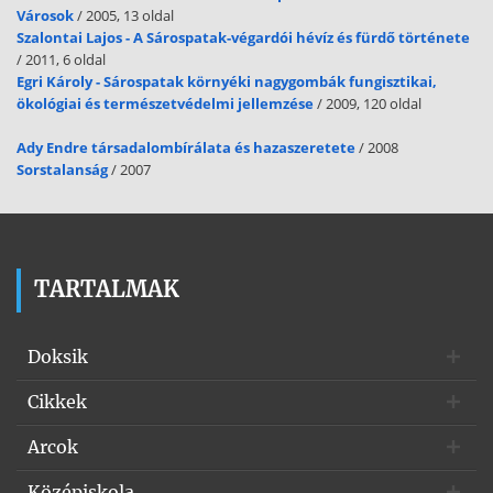
Városok
/ 2005, 13 oldal
Szalontai Lajos - A Sárospatak-végardói hévíz és fürdő története
/ 2011, 6 oldal
Egri Károly - Sárospatak környéki nagygombák fungisztikai,
ökológiai és természetvédelmi jellemzése
/ 2009, 120 oldal
Ady Endre társadalombírálata és hazaszeretete
/ 2008
Sorstalanság
/ 2007
TARTALMAK
Doksik
Cikkek
Arcok
Középiskola