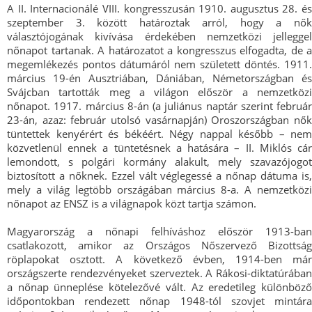
A II. Internacionálé VIII. kongresszusán 1910. augusztus 28. és
szeptember 3. között határoztak arról, hogy a nők
választójogának kivívása érdekében nemzetközi jelleggel
nőnapot tartanak. A határozatot a kongresszus elfogadta, de a
megemlékezés pontos dátumáról nem született döntés. 1911.
március 19-én Ausztriában, Dániában, Németországban és
Svájcban tartották meg a világon először a nemzetközi
nőnapot. 1917. március 8-án (a juliánus naptár szerint február
23-án, azaz: február utolsó vasárnapján) Oroszországban nők
tüntettek kenyérért és békéért. Négy nappal később – nem
közvetlenül ennek a tüntetésnek a hatására – II. Miklós cár
lemondott, s polgári kormány alakult, mely szavazójogot
biztosított a nőknek. Ezzel vált véglegessé a nőnap dátuma is,
mely a világ legtöbb országában március 8-a. A nemzetközi
nőnapot az ENSZ is a világnapok közt tartja számon.
Magyarország a nőnapi felhíváshoz először 1913-ban
csatlakozott, amikor az Országos Nőszervező Bizottság
röplapokat osztott. A következő évben, 1914-ben már
országszerte rendezvényeket szerveztek. A Rákosi-diktatúrában
a nőnap ünneplése kötelezővé vált. Az eredetileg különböző
időpontokban rendezett nőnap 1948-tól szovjet mintára