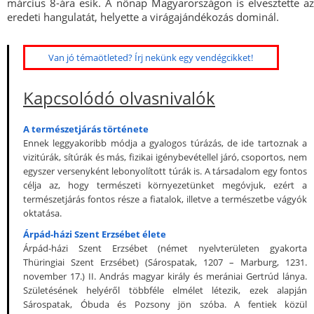
március 8-ára esik. A nőnap Magyarországon is elvesztette az
eredeti hangulatát, helyette a virágajándékozás dominál.
Van jó témaötleted? Írj nekünk egy vendégcikket!
Kapcsolódó olvasnivalók
A természetjárás története
Ennek leggyakoribb módja a gyalogos túrázás, de ide tartoznak a
vizitúrák, sítúrák és más, fizikai igénybevétellel járó, csoportos, nem
egyszer versenyként lebonyolított túrák is. A társadalom egy fontos
célja az, hogy természeti környezetünket megóvjuk, ezért a
természetjárás fontos része a fiatalok, illetve a természetbe vágyók
oktatása.
Árpád-házi Szent Erzsébet élete
Árpád-házi Szent Erzsébet (német nyelvterületen gyakorta
Thüringiai Szent Erzsébet) (Sárospatak, 1207 – Marburg, 1231.
november 17.) II. András magyar király és merániai Gertrúd lánya.
Születésének helyéről többféle elmélet létezik, ezek alapján
Sárospatak, Óbuda és Pozsony jön szóba. A fentiek közül