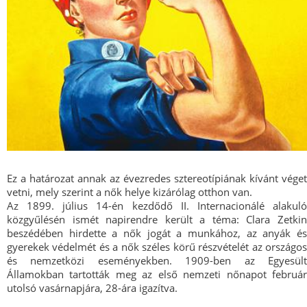
Ez a határozat annak az évezredes sztereotípiának kívánt véget
vetni, mely szerint a nők helye kizárólag otthon van.
Az 1899. július 14-én kezdődő II. Internacionálé alakuló
közgyűlésén ismét napirendre került a téma: Clara Zetkin
beszédében hirdette a nők jogát a munkához, az anyák és
gyerekek védelmét és a nők széles körű részvételét az országos
és nemzetközi eseményekben. 1909-ben az Egyesült
Államokban tartották meg az első nemzeti nőnapot február
utolsó vasárnapjára, 28-ára igazítva.