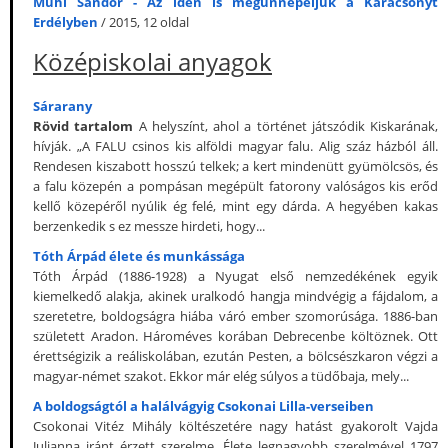
Muhi Sándor - Az idén is megünnepeljük a Karácsonyt
Erdélyben
/ 2015, 12 oldal
Középiskolai anyagok
Sárarany
Rövid tartalom
A helyszínt, ahol a történet játszódik Kiskarának,
hívják. „A FALU csinos kis alföldi magyar falu. Alig száz házból áll.
Rendesen kiszabott hosszú telkek; a kert mindenütt gyümölcsös, és
a falu közepén a pompásan megépült fatorony valóságos kis erőd
kellő közepéről nyúlik ég felé, mint egy dárda. A hegyében kakas
berzenkedik s ez messze hirdeti, hogy...
Tóth Árpád élete és munkássága
Tóth Árpád (1886-1928) a Nyugat első nemzedékének egyik
kiemelkedő alakja, akinek uralkodó hangja mindvégig a fájdalom, a
szeretetre, boldogságra hiába váró ember szomorúsága. 1886-ban
született Aradon. Hároméves korában Debrecenbe költöznek. Ott
érettségizik a reáliskolában, ezután Pesten, a bölcsészkaron végzi a
magyar-német szakot. Ekkor már elég súlyos a tüdőbaja, mely...
A boldogságtól a halálvágyig Csokonai Lilla-verseiben
Csokonai Vitéz Mihály költészetére nagy hatást gyakorolt Vajda
Julianna iránt érzett szerelme. Élete legnagyobb szerelmével 1797