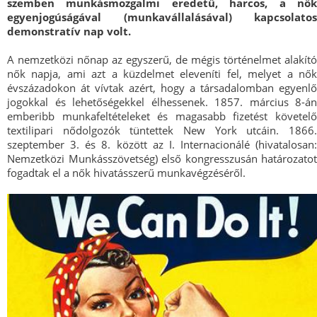
szemben munkásmozgalmi eredetű, harcos, a nők
egyenjogúságával (munkavállalásával) kapcsolatos
demonstratív nap volt.
A nemzetközi nőnap az egyszerű, de mégis történelmet alakító
nők napja, ami azt a küzdelmet eleveníti fel, melyet a nők
évszázadokon át vívtak azért, hogy a társadalomban egyenlő
jogokkal és lehetőségekkel élhessenek. 1857. március 8-án
emberibb munkafeltételeket és magasabb fizetést követelő
textilipari nődolgozók tüntettek New York utcáin. 1866.
szeptember 3. és 8. között az I. Internacionálé (hivatalosan:
Nemzetközi Munkásszövetség) első kongresszusán határozatot
fogadtak el a nők hivatásszerű munkavégzéséről.