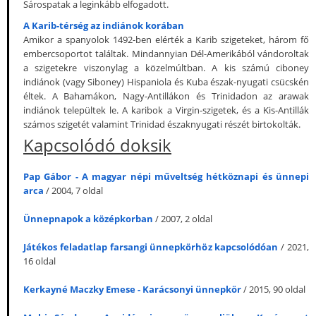
Sárospatak a leginkább elfogadott.
A Karib-térség az indiánok korában
Amikor a spanyolok 1492-ben elérték a Karib szigeteket, három fő
embercsoportot találtak. Mindannyian Dél-Amerikából vándoroltak
a szigetekre viszonylag a közelmúltban. A kis számú ciboney
indiánok (vagy Siboney) Hispaniola és Kuba észak-nyugati csücskén
éltek. A Bahamákon, Nagy-Antillákon és Trinidadon az arawak
indiánok települtek le. A karibok a Virgin-szigetek, és a Kis-Antillák
számos szigetét valamint Trinidad északnyugati részét birtokolták.
Kapcsolódó doksik
Pap Gábor - A magyar népi műveltség hétköznapi és ünnepi
arca
/ 2004, 7 oldal
Ünnepnapok a középkorban
/ 2007, 2 oldal
Játékos feladatlap farsangi ünnepkörhöz kapcsolódóan
/ 2021,
16 oldal
Kerkayné Maczky Emese - Karácsonyi ünnepkör
/ 2015, 90 oldal