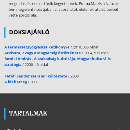
megoldás, és nem is tűnik kegyetlennek. Emma Marris a Nature-
ben megjelent riportjában a laborállatok életének utolsó perceit
vette górcső alá.
DOKSIAJÁNLÓ
A természetgyógyászat kézikönyve
/ 2010, 365 oldal
Arvisura, avagy a Magyarság őstörténete
/ 2004, 531 oldal
Bozóki András - A szabadság kultúrája, Magyar kulturális
stratégia
/ 2006, 46 oldal
Petőfi Sándor szerelmi költészete
/ 2008
A kis herceg
/ 2008
TARTALMAK