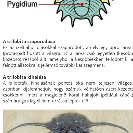
A trilobita szaporodása
Ez az ízeltlábú tojásokkal szaporodott, amely egy apró lárvát
(protaspid) hozott a világra. Ez a lárva csak egyetlen (később
középső) részből állt, amelyből a későbbiekben fejlődött ki a
felnőtt állatokra is jellemző további két szegmens.
A trilobita kihalása
A trilobiták kihalásának pontos oka nem teljesen világos,
azonban kijelenthetjük, hogy számuk vélhetően azért kezdett
csökkenni, mert a megjelenő korai halfajok (például cápák)
számára gazdag élelemforrássá léptek elő.