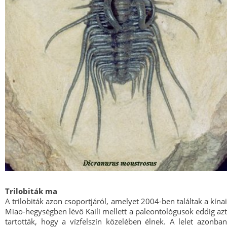
Trilobiták ma
A trilobiták azon csoportjáról, amelyet 2004-ben találtak a kínai
Miao-hegységben lévő Kaili mellett a paleontológusok eddig azt
tartották, hogy a vízfelszín közelében élnek. A lelet azonban