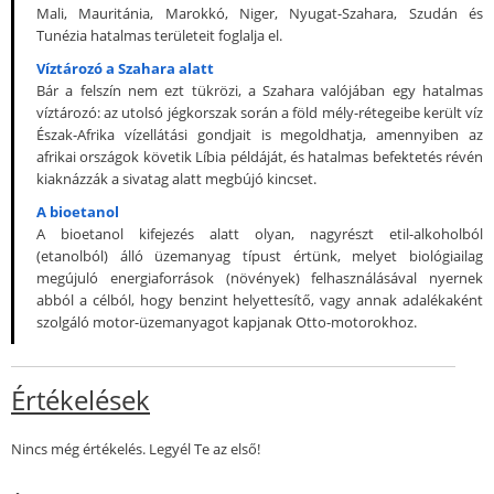
Mali, Mauritánia, Marokkó, Niger, Nyugat-Szahara, Szudán és
Tunézia hatalmas területeit foglalja el.
Víztározó a Szahara alatt
Bár a felszín nem ezt tükrözi, a Szahara valójában egy hatalmas
víztározó: az utolsó jégkorszak során a föld mély-rétegeibe került víz
Észak-Afrika vízellátási gondjait is megoldhatja, amennyiben az
afrikai országok követik Líbia példáját, és hatalmas befektetés révén
kiaknázzák a sivatag alatt megbújó kincset.
A bioetanol
A bioetanol kifejezés alatt olyan, nagyrészt etil-alkoholból
(etanolból) álló üzemanyag típust értünk, melyet biológiailag
megújuló energiaforrások (növények) felhasználásával nyernek
abból a célból, hogy benzint helyettesítő, vagy annak adalékaként
szolgáló motor-üzemanyagot kapjanak Otto-motorokhoz.
Értékelések
Nincs még értékelés. Legyél Te az első!