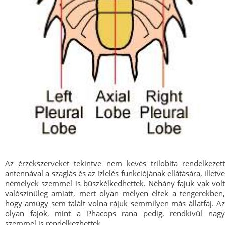
Az érzékszerveket tekintve nem kevés trilobita rendelkezett
antennával a szaglás és az ízlelés funkciójának ellátására, illetve
némelyek szemmel is büszkélkedhettek. Néhány fajuk vak volt
valószínűleg amiatt, mert olyan mélyen éltek a tengerekben,
hogy amúgy sem talált volna rájuk semmilyen más állatfaj. Az
olyan fajok, mint a Phacops rana pedig, rendkívül nagy
szemmel is rendelkezhettek.