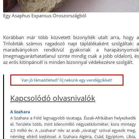
Egy Asaphus Expansus Oroszországból
Korábban már több közvetett bizonyíték utalt arra, hogy a
Trilobiták számos ragadozó napi táplálékaként szolgáltak: a
maradványokon rendkívül gyakoriak a harapásnyomok
(megmagyarázhatatlanul szinte mindig csak a jobb oldalon), és
az erős kitinpáncél is minden bizonnyal védekezésre szolgált.
Van jó témaötleted? Írj nekünk egy vendégcikket!
Kapcsolódó olvasnivalók
A Szahara
A Szahara a Föld legnagyobb sivataga, Észak-Afrikában helyezkedik
el. Területe több, mint kilencmillió négyzetkilométer, kora mintegy
2,5 millió év. A „szahara” név az arab „sivatag” szóval egyezik meg,
némileg eltérő kiejtéssel. A Szahara Algéria, Csád, Egyiptom, Líbia,