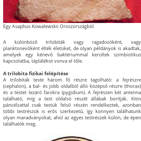
Egy Asaphus Kowalewskii Oroszországból
A különböző trilobiták vagy ragadozóként, vagy
planktonevőként élték életüket, de olyan példányok is akadtak,
amelyek egy kénevő baktériummal kerültek szimbiotikus
kapcsolatba, táplálékot vonva el tőle.
A trilobita fizikai felépítése
A trilobiták teste három fő részre tagolható: a fejrészre
(cephalon), a bal- és jobb oldalból álló középső részre (thorax)
és a testet lezáró farokra (pygidium). A fejrészen két antenna
található, míg a test oldalsó részét állábak borítják. Kitin
páncélzattal csak testük felső részén rendelkeztek, azonban
többi testrészük is erős szerkezetű, így könnyen találhatunk
olyan maradványokat, ahol az egyes testrészek külön, de épen
találhatók meg.