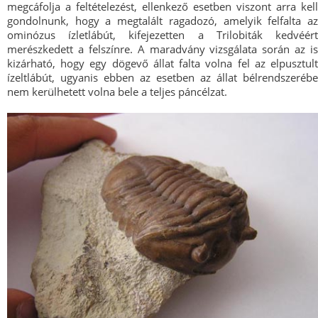
megcáfolja a feltételezést, ellenkező esetben viszont arra kell
gondolnunk, hogy a megtalált ragadozó, amelyik felfalta az
ominózus ízletlábút, kifejezetten a Trilobiták kedvéért
merészkedett a felszínre. A maradvány vizsgálata során az is
kizárható, hogy egy dögevő állat falta volna fel az elpusztult
ízeltlábút, ugyanis ebben az esetben az állat bélrendszerébe
nem kerülhetett volna bele a teljes páncélzat.