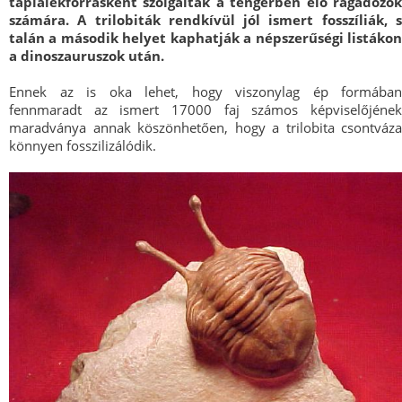
táplálékforrásként szolgáltak a tengerben élő ragadozók
számára. A trilobiták rendkívül jól ismert fosszíliák, s
talán a második helyet kaphatják a népszerűségi listákon
a dinoszauruszok után.
Ennek az is oka lehet, hogy viszonylag ép formában
fennmaradt az ismert 17000 faj számos képviselőjének
maradványa annak köszönhetően, hogy a trilobita csontváza
könnyen fosszilizálódik.