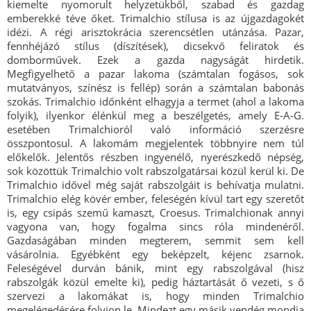
kiemelte nyomorult helyzetükből, szabad és gazdag
emberekké téve őket. Trimalchio stílusa is az újgazdagokét
idézi. A régi arisztokrácia szerencsétlen utánzása. Pazar,
fennhéjázó stílus (díszítések), dicsekvő feliratok és
domborművek. Ezek a gazda nagyságát hirdetik.
Megfigyelhető a pazar lakoma (számtalan fogásos, sok
mutatványos, színész is fellép) során a számtalan babonás
szokás. Trimalchio időnként elhagyja a termet (ahol a lakoma
folyik), ilyenkor élénkül meg a beszélgetés, amely E-A-G.
esetében Trimalchioról való információ szerzésre
összpontosul. A lakomám megjelentek többnyire nem túl
előkelők. Jelentős részben ingyenélő, nyerészkedő népség,
sok közöttük Trimalchio volt rabszolgatársai közül kerül ki. De
Trimalchio idővel még saját rabszolgáit is behívatja mulatni.
Trimalchio elég kövér ember, feleségén kívül tart egy szeretőt
is, egy csipás szemű kamaszt, Croesus. Trimalchionak annyi
vagyona van, hogy fogalma sincs róla mindenéről.
Gazdaságában minden megterem, semmit sem kell
vásárolnia. Egyébként egy beképzelt, kéjenc zsarnok.
Feleségével durván bánik, mint egy rabszolgával (hisz
rabszolgák közül emelte ki), pedig háztartását ő vezeti, s ő
szervezi a lakomákat is, hogy minden Trimalchio
megelégedésére folyjon le. Mindezt egy másik vendég mondja