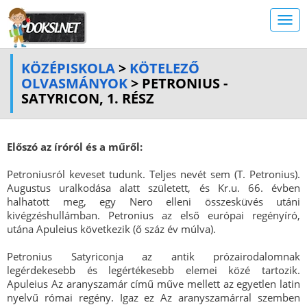
KÖZÉPISKOLA
>
KÖTELEZŐ
OLVASMÁNYOK
> PETRONIUS -
SATYRICON, 1. RÉSZ
Előszó az íróról és a műről:
Petroniusról keveset tudunk. Teljes nevét sem (T. Petronius).
Augustus uralkodása alatt született, és Kr.u. 66. évben
halhatott meg, egy Nero elleni összesküvés utáni
kivégzéshullámban. Petronius az első európai regényíró,
utána Apuleius következik (ő száz év múlva).
Petronius Satyriconja az antik prózairodalomnak
legérdekesebb és legértékesebb elemei közé tartozik.
Apuleius Az aranyszamár című műve mellett az egyetlen latin
nyelvű római regény. Igaz ez Az aranyszamárral szemben