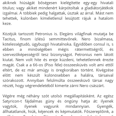
akiknek hiúságát bőségesen kielégítette egy-egy hivatali
titulus; vagy akiket mindenért kárpótoltak a gladiátorjátékok
izgalmai. A többiek pedig halgattak, úsztak az árral. Mást nem
tehettek, különben kíméletlenül lesújtott rájuk a hatalom
keze.
Közéjük tartozott Petronius is. Elegáns világfinak mutatja be
Tacitus, finom ízlésű semmittevőnek. Nero bizalmasa,
kötelességtudó, ügybuzgó hivatalnoka. Egyidőben consul is, s
ebben a minőségében mégis rátermettségről, és
szervezőképességről tesz bizonyságot. Petronius nem látott
kiutat. Nem volt hite és ereje küzdeni, tehetetlennek érezte
magát. Csak a a 66-os (Piso féle) összeesküvés volt ami ettől
eltért, de ez már amúgy is öregkorában történt. Kivégzése
előtt nem készült különösebben a halálra, társaival
szórakozott. Annyiban felülmúlta összeesküvő társai nagy
részét, hogy végrendeletéből kimerte zárni Nero császárt.
Végére még néhány szót utolsó megállapításként. Az egész
Satyricon-t fájdalmas gúny és öngúny hatja át: ilyenek
vagytok, ilyenek vagyunk mindannyian. Gyengék,
állhatatlanok, hiúk, kéjencek és képmutatók. Főszereplőink, a