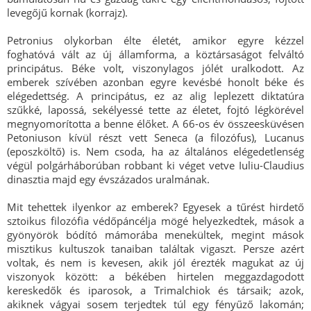
levegőjű kornak (korrajz).
Petronius olykorban élte életét, amikor egyre kézzel
foghatóvá vált az új államforma, a köztársaságot felváltó
principátus. Béke volt, viszonylagos jólét uralkodott. Az
emberek szívében azonban egyre kevésbé honolt béke és
elégedettség. A principátus, ez az alig leplezett diktatúra
szűkké, lapossá, sekélyessé tette az életet, fojtó légkörével
megnyomorította a benne élőket. A 66-os év összeesküvésen
Petoniuson kívül részt vett Seneca (a filozófus), Lucanus
(eposzköltő) is. Nem csoda, ha az általános elégedetlenség
végül polgárháborúban robbant ki véget vetve Iuliu-Claudius
dinasztia majd egy évszázados uralmának.
Mit tehettek ilyenkor az emberek? Egyesek a tűrést hirdető
sztoikus filozófia védőpáncélja mögé helyezkedtek, mások a
gyönyörök bódító mámorába menekültek, megint mások
misztikus kultuszok tanaiban találtak vigaszt. Persze azért
voltak, és nem is kevesen, akik jól érezték magukat az új
viszonyok között: a békében hirtelen meggazdagodott
kereskedők és iparosok, a Trimalchiok és társaik; azok,
akiknek vágyai sosem terjedtek túl egy fényűző lakomán;