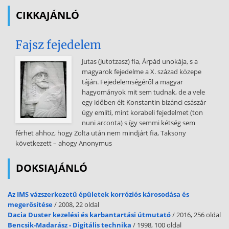
CIKKAJÁNLÓ
Fajsz fejedelem
Jutas (Jutotzasz) fia, Árpád unokája, s a
magyarok fejedelme a X. század közepe
táján. Fejedelemségéről a magyar
hagyományok mit sem tudnak, de a vele
egy időben élt Konstantin bizánci császár
úgy említi, mint korabeli fejedelmet (ton
nuni arconta) s így semmi kétség sem
férhet ahhoz, hogy Zolta után nem mindjárt fia, Taksony
következett – ahogy Anonymus
DOKSIAJÁNLÓ
Az IMS vázszerkezetű épületek korróziós károsodása és
megerősítése
/ 2008, 22 oldal
Dacia Duster kezelési és karbantartási útmutató
/ 2016, 256 oldal
Bencsik-Madarász - Digitális technika
/ 1998, 100 oldal