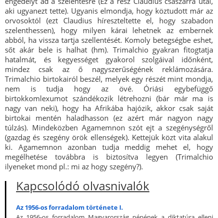
engedélyt ad a szelentésre (Ez a rész Claudius császárra utal,
aki ugyanezt tette). Ugyanis elmondja, hogy köztudott már az
orvosoktól (ezt Claudius híreszteltette el, hogy szabadon
szelenthessen), hogy milyen kárai lehetnek az embernek
abból, ha vissza tartja szellentését. Komoly betegségbe eshet,
sőt akár bele is halhat (hm). Trimalchio gyakran fitogtatja
hatalmát, és kegyességet gyakorol szolgáival időnként,
mindez csak az ő nagyszerűségének reklámozására.
Trimalchio birtokairól beszél, melyek egy részét mint mondja,
nem is tudja hogy az övé. Óriási egybefüggő
birtokkomlexumot szándékozik létrehozni (bár már ma is
nagy van neki), hogy ha Afrikába hajózik, akkor csak saját
birtokai mentén haladhasson (ez azért már nagyon nagy
túlzás). Mindeközben Agamemnon szót ejt a szegénységről
(gazdag és szegény örök ellenségek). Kettejük közt vita alakul
ki. Agamemnon azonban tudja meddig mehet el, hogy
megélhetése továbbra is biztosítva legyen (Trimalchio
ilyeneket mond pl.: mi az hogy szegény?).
Kapcsolódó olvasnivalók
Az 1956-os forradalom története I.
Az 1956-os forradalom Magyarország népének a diktatúra elleni