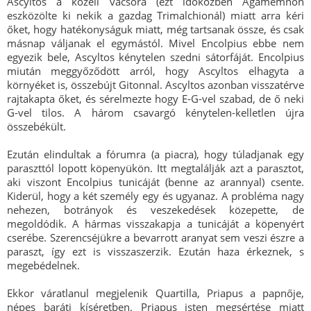
Ascyltos a közeli vacsora (ezt időközben Agamemnon
eszközölte ki nekik a gazdag Trimalchionál) miatt arra kéri
őket, hogy hatékonyságuk miatt, még tartsanak össze, és csak
másnap váljanak el egymástól. Mivel Encolpius ebbe nem
egyezik bele, Ascyltos kénytelen szedni sátorfáját. Encolpius
miután meggyőződött arról, hogy Ascyltos elhagyta a
környéket is, összebújt Gitonnal. Ascyltos azonban visszatérve
rajtakapta őket, és sérelmezte hogy E-G-vel szabad, de ő neki
G-vel tilos. A három csavargó kénytelen-kelletlen újra
összebékült.
Ezután elindultak a fórumra (a piacra), hogy túladjanak egy
paraszttól lopott köpenyükön. Itt megtalálják azt a parasztot,
aki viszont Encolpius tunicáját (benne az arannyal) csente.
Kiderül, hogy a két személy egy és ugyanaz. A probléma nagy
nehezen, botrányok és veszekedések közepette, de
megoldódik. A hármas visszakapja a tunicáját a köpenyért
cserébe. Szerencséjükre a bevarrott aranyat sem veszi észre a
paraszt, így ezt is visszaszerzik. Ezután haza érkeznek, s
megebédelnek.
Ekkor váratlanul megjelenik Quartilla, Priapus a papnője,
népes baráti kíséretben. Priapus isten megsértése miatt