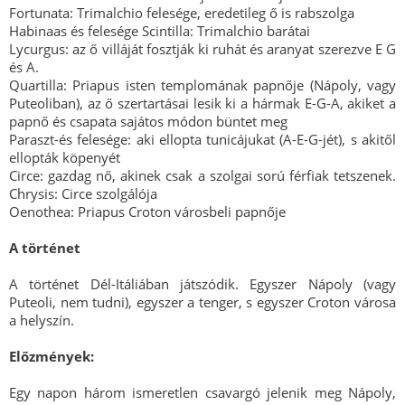
Fortunata: Trimalchio felesége, eredetileg ő is rabszolga
Habinaas és felesége Scintilla: Trimalchio barátai
Lycurgus: az ő villáját fosztják ki ruhát és aranyat szerezve E G
és A.
Quartilla: Priapus isten templomának papnője (Nápoly, vagy
Puteoliban), az ő szertartásai lesik ki a hármak E-G-A, akiket a
papnő és csapata sajátos módon büntet meg
Paraszt-és felesége: aki ellopta tunicájukat (A-E-G-jét), s akitől
ellopták köpenyét
Circe: gazdag nő, akinek csak a szolgai sorú férfiak tetszenek.
Chrysis: Circe szolgálója
Oenothea: Priapus Croton városbeli papnője
A történet
A történet Dél-Itáliában játszódik. Egyszer Nápoly (vagy
Puteoli, nem tudni), egyszer a tenger, s egyszer Croton városa
a helyszín.
Előzmények:
Egy napon három ismeretlen csavargó jelenik meg Nápoly,