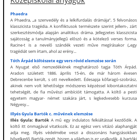
Phaedra
A Phaedra, „a szenvedély és a lelkifurdalás drámája”, 5 felvonásos
klasszicista tragédia. A konfliktusok természete szerint jellem-, zárt
szerkesztésmódja alapján analitikus dráma. Jellegzetes klasszicista
sajátosság a tanulmányjellegű előszó és a kötelező verses forma.
Racine-t is a nevelő szándék vezeti műve megírásakor („egy
tragédiát sem írtam, ahol az erény...
Tóth Árpád költészete egy vers rövid elemzése során
A Nyugat első nemzedékének meghatározó tagja Tóth Árpád.
Aradon született 1886. április 15-én, de már három évesen
Debrecenbe került, s ott nevelkedett. Édesapja kőfaragó-szobrász,
akinek nem volt lehetősége módszeres képzéssel kibontakoztatni
tehetségét, de fia művészi ambícióit támogatta. A költő a pesti
egyetem magyar- német szakára járt, s legkedvesebb kurzusa
Négyesy...
Illyés Gyula Bartók c. művének elemzése
Illés Gyula: Bartók
A mű egy indulatos felkiáltással kezdődik. A
költő itt önmagával vitatkozik. Ez az egész vers vitázó alaphangját
adja meg. Illyés védelmébe veszi a disszonáns hangzásokban
bővelkedő Bartók-zenét, hiszen a világban is ez uralkodik. A bartóki