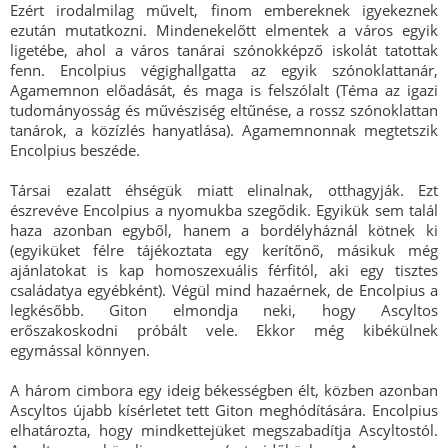
Ezért irodalmilag művelt, finom embereknek igyekeznek
ezután mutatkozni. Mindenekelőtt elmentek a város egyik
ligetébe, ahol a város tanárai szónokképző iskolát tatottak
fenn. Encolpius végighallgatta az egyik szónoklattanár,
Agamemnon előadását, és maga is felszólalt (Téma az igazi
tudományosság és művésziség eltűnése, a rossz szónoklattan
tanárok, a közízlés hanyatlása). Agamemnonnak megtetszik
Encolpius beszéde.
Társai ezalatt éhségük miatt elinalnak, otthagyják. Ezt
észrevéve Encolpius a nyomukba szegődik. Egyikük sem talál
haza azonban egyből, hanem a bordélyháznál kötnek ki
(egyiküket félre tájékoztata egy kerítőnő, másikuk még
ajánlatokat is kap homoszexuális férfitól, aki egy tisztes
családatya egyébként). Végül mind hazaérnek, de Encolpius a
legkésőbb. Giton elmondja neki, hogy Ascyltos
erőszakoskodni próbált vele. Ekkor még kibékülnek
egymással könnyen.
A három cimbora egy ideig békességben élt, közben azonban
Ascyltos újabb kísérletet tett Giton meghódítására. Encolpius
elhatározta, hogy mindkettejüket megszabadítja Ascyltostól.