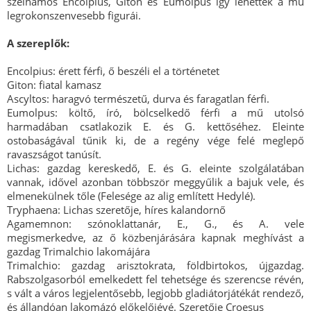
szélhámos Encolpius, Giton és Eumolpus így lehettek a mű
legrokonszenvesebb figurái.
A szereplők:
Encolpius: érett férfi, ő beszéli el a történetet
Giton: fiatal kamasz
Ascyltos: haragvó természetű, durva és faragatlan férfi.
Eumolpus: költő, író, bölcselkedő férfi a mű utolsó
harmadában csatlakozik E. és G. kettőséhez. Eleinte
ostobaságával tűnik ki, de a regény vége felé meglepő
ravaszságot tanúsít.
Lichas: gazdag kereskedő, E. és G. eleinte szolgálatában
vannak, idővel azonban többször meggyűlik a bajuk vele, és
elmenekülnek tőle (Felesége az alig említett Hedylé).
Tryphaena: Lichas szeretője, híres kalandornő
Agamemnon: szónoklattanár, E., G., és A. vele
megismerkedve, az ő közbenjárására kapnak meghívást a
gazdag Trimalchio lakomájára
Trimalchio: gazdag arisztokrata, földbirtokos, újgazdag.
Rabszolgasorból emelkedett fel tehetsége és szerencse révén,
s vált a város legjelentősebb, legjobb gladiátorjátékát rendező,
és állandóan lakomázó előkelőjévé. Szeretője Croesus