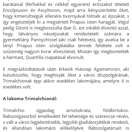
barátaival (férfiakkal és nőkkel egyaránt) erőszakot tétetett
Encolpiuson és Ascyltoson, majd arra kényszerítette őket,
hogy kimerültségük ellenére tivornyával töltsék az éjszakát, s
így engeszteljék ki a megsértett Priapus isten haragját. Végül
pedig Gitont is megbosszúlta (bár G. ezt inkább élvezte) azzal,
hogy látványos nászéjszakát rendeztetett számára a
gyermeklány Pannychissel (aki csak hétéves), így avatva be a
lányt Priapus isten szolgálatába (ennek feltétele volt a
szűzesség nagyon korai elvesztése). Miután így megbüntették
a hármast, Quartilla csapatával elvonult.
E megrázkódtatások után érkezik másnap Agamemnon, aki
kieszközölte, hogy meghívják őket a város díszpolgárának,
Trimalchionak épp akkor esedékes lakomájára, amelyre ő is
esedékes volt.
A lakoma Trimalchionál:
Trimalchio újgazdag arisztokrata, földbirtokos.
Rabszolgasorból emelkedett fel tehetsége és szerencse révén,
s vált a város legjelentősebb, legjobb gladiátorjátékát rendező,
és állandóan lakomázó előkelőjévé. Rabszolgatársait is