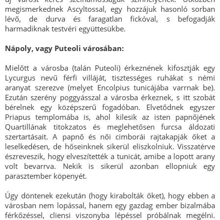
megismerkednek Ascyltossal, egy hozzájuk hasonló sorban
lévő, de durva és faragatlan fickóval, s befogadják
harmadiknak testvéri együttesükbe.
Nápoly, vagy Puteoli városában:
Mielőtt a városba (talán Puteoli) érkeznének kifosztják egy
Lycurgus nevű férfi villáját, tisztességes ruhákat s némi
aranyat szerezve (melyet Encolpius tunicájába varrnak be).
Ezután szerény poggyásszal a városba érkeznek, s itt szobát
bérelnek egy középszerű fogadóban. Elvetődnek egyszer
Priapus templomába is, ahol kilesik az isten papnőjének
Quartillának titokzatos és meglehetősen furcsa áldozati
szertartásait. A papnő és női cimborái rajtakapják őket a
leselkedésen, de hőseinknek sikerül eliszkolniuk. Visszatérve
észreveszik, hogy elveszítették a tunicát, amibe a lopott arany
volt bevarrva. Nekik is sikerül azonban ellopniuk egy
parasztember köpenyét.
Úgy döntenek ezekután (hogy kirabolták őket), hogy ebben a
városban nem lopással, hanem egy gazdag ember bizalmába
férkőzéssel, cliensi viszonyba lépéssel próbálnak megélni.