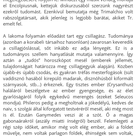
el Encolpiusnak, kettejük diskurzusából szerzünk nagyrészt
ezekről tudomást. Ezenkívül bemutatja még Trimalchio volt
rabszolgatársait, akik jelenleg is legjobb barátai, akiket Tr.
emelt fel.
A lakoma folyamán előadást tart egy csillagász. Tudománya
(azonban a korabeli társaihoz hasonlóan) zavarosan keveredik
a csillagjóslással, sőt inkább ez adja lényegét. Ez is a
tudományos szellem hanyatlását mutatja valamennyire. Így
aztán a „tudós” horoszkópot mesél (emberek jellemét,
tulajdonságait határozza meg csillagjegyük alapján). Közben
újabb-és újabb csodás, és gyakran tréfás mesterfogások (sült
vaddisznó hasából kirepülő madarak, disznóhúsból kiformált
szárnyasok, stb...) érkeznek. Egy tisztes ember (Crysanthus)
haláláról beszélgetve az ember gyengesége, és az élet
gyarlóságáról folyik egykedvű merengés (ezeket Seleucos
mondja). Phileros pedig a megholtnak a jókedélyű, kedves de
naiv, s szolgái által kiforgatott testvéréről mesél, aki még most
is él. Ezután Ganymedes veszi át a szót. Ő a magas
gabonaárakról (aszály miatti ínségről) beszél. Felemlegeti a
régi szép időket, amikor még volt elég ember, aki a földet
művelje, nem voltak parlagon földek, éhinségek sem voltak,