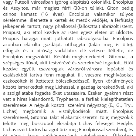
vagy Puteoli városában (görög alapítású coloniák). Encolpius
és Ascyltos, már meglett férfi (30-on túliak), Giton pedig
csinos kamasz (16 éves). Encolpius valamikor súlyos
sérelemmel illethette a kertek és mezők védőjét, a férfiúság
jelképének tartott, nagy phallossal (falloszttal) ábrázolt istent,
Priapust, aki ettől kezdve az isten egész életén át üldözte.
Priapus haragja miatt juthatott rabszolgasorba. Encolpius
azonban elárulta gazdáját, otthagyta (talán meg is ölte),
elfogták és a biróság vadállatok elé vetésre ítéltette, de
Encolpius megszökött. Később megismerkedett Gitonnal, a
szépséges fiúval, akit testvérévé és szerelmévé fogadott. Ettől
kezdve együtt csavarogtak városról-városra lopásból és
csalásokból tartva fenn magukat, ill. vacsora meghívásokat
eszközöltek ki (tettetett bölcselkedéssel). Ilyen körülmények
között ismerkedtek meg Lichassal, a gazdag kereskedővel, aki
a szolgálatába fogadta őket utazásaira. Ezeken gyakran részt
vett a híres kalandornő, Tryphaena, a férfiak kielégíthetetlen
szerelmese. A négyük közötti szerelmi négyszög (E., G., Try.,
Lichas) megbomlik a viszálykodások miatt. Encolpius
szerelmével, Gitonnal (akit el akartak szeretni tőle) megszökik
(előtte még bosszúból elcsábítja Lichas feleségét Hedylé,
Lichas ezért tartos haragot őriz meg Encolpiussal szemben), és
új várost keres szélhámosságuk színhelyének. Útközben