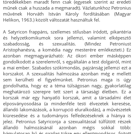
töredékekben maradt fenn csak (egyesek szerint az eredeti
műnek csak a huszada a megmaradt). Vázlatunkhoz Petronius
művének Horváth István Károly fordításában (Magyar
Helikon, 1963.) közölt változatát használtuk fel.
A Satyricon frappáns, szellemes stílusban íródott, pikantéria
és helyzetkomikumok sora jellemzi, valamint elképesztő
szabadosság, és szexualitás. (Mindez Petroniust
Aristophanésra, a komédia nagy mesterére emlékezteti.) Ez
azonban megmagyarázható: Az ókori ember másképpen
gondolkodott a szerelemről, s egyáltalán a test dolgairól, mint
a mai ember. Szabados szókimondás, pajzánság jellemzi ezt a
korszakot. A szexualitás halmozása azonban még e mellett
sem kerülheti el figyelmünket. Petronius maga is úgy
gondolhatta, hogy ez a téma túlságosan nagy, gyakorlatilag
meghatározó szerepre tett szert a társasági életben. Ez a
korszak már egy hanyatló korszak, amit a társadalmi élet
elposványosodása (a mindenféle testi élvezetek keresése,
állandó lakomázások, a korrupció eluralkodás), a művészetek
kiüresedése és a tudományos felfedezéseknek a hiánya is
jelez. Petronius Satyriconja a szexualitással túlfűtött részek
állandó halmozásánál azonban mégis sokkal több:
bámulatosan hű és gazdag tükre egy ellentmondásos, fojtott