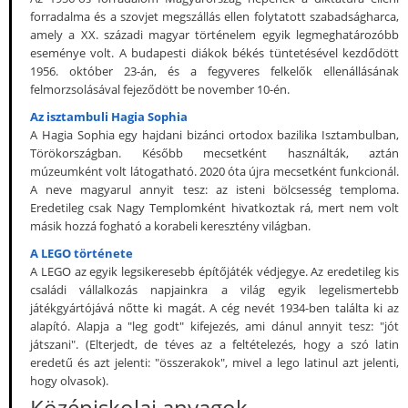
forradalma és a szovjet megszállás ellen folytatott szabadságharca,
amely a XX. századi magyar történelem egyik legmeghatározóbb
eseménye volt. A budapesti diákok békés tüntetésével kezdődött
1956. október 23-án, és a fegyveres felkelők ellenállásának
felmorzsolásával fejeződött be november 10-én.
Az isztambuli Hagia Sophia
A Hagia Sophia egy hajdani bizánci ortodox bazilika Isztambulban,
Törökországban. Később mecsetként használták, aztán
múzeumként volt látogatható. 2020 óta újra mecsetként funkcionál.
A neve magyarul annyit tesz: az isteni bölcsesség temploma.
Eredetileg csak Nagy Templomként hivatkoztak rá, mert nem volt
másik hozzá fogható a korabeli keresztény világban.
A LEGO története
A LEGO az egyik legsikeresebb építőjáték védjegye. Az eredetileg kis
családi vállalkozás napjainkra a világ egyik legelismertebb
játékgyártójává nőtte ki magát. A cég nevét 1934-ben találta ki az
alapító. Alapja a "leg godt" kifejezés, ami dánul annyit tesz: "jót
játszani". (Elterjedt, de téves az a feltételezés, hogy a szó latin
eredetű és azt jelenti: "összerakok", mivel a lego latinul azt jelenti,
hogy olvasok).
Középiskolai anyagok