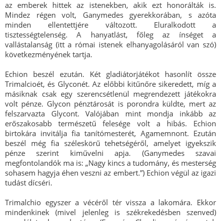
az emberek hittek az istenekben, akik ezt honorálták is.
Mindez régen volt, Ganymedes gyerekkorában, s azóta
minden ellentettjére változott. Eluralkodott a
tisztességtelenség. A hanyatlást, főleg az ínséget a
vallástalanság (itt a római istenek elhanyagolásáról van szó)
következményének tartja.
Echion beszél ezután. Két gladiátorjátékot hasonlít össze
Trimalcioét, és Glyconét. Az előbbi kitűnőre sikeredett, míg a
másiknak csak egy szerencsétlenül megrendezett játékokra
volt pénze. Glycon pénztárosát is porondra küldte, mert az
felszarvazta Glycont. Valójában mint mondja inkább az
erőszakosabb természetű felesége volt a hibás. Echion
birtokára invitálja fia tanítómesterét, Agamemnont. Ezután
beszél még fia széleskörű tehetségéről, amelyet igyekszik
pénze szerint kiművelni apja. (Ganymedes szavai
megfontolandók ma is: „Nagy kincs a tudomány, és mesterség
sohasem hagyja éhen veszni az embert.”) Echion végül az igazi
tudást dícséri.
Trimalchio egyszer a vécéről tér vissza a lakomára. Ekkor
mindenkinek (mivel jelenleg is székrekedésben szenved)