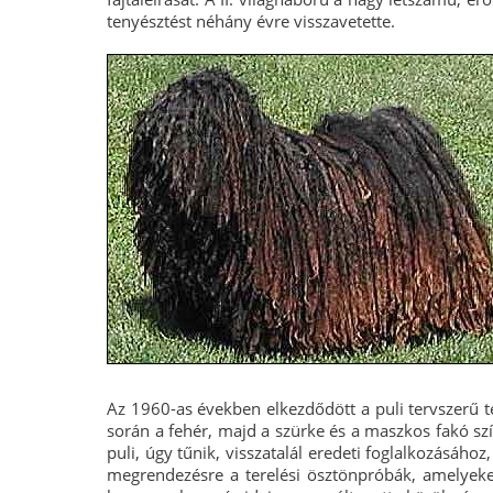
tenyésztést néhány évre visszavetette.
Az 1960-as években elkezdődött a puli tervszerű 
során a fehér, majd a szürke és a maszkos fakó szín
puli, úgy tűnik, visszatalál eredeti foglalkozásáho
megrendezésre a terelési ösztönpróbák, amelyeken