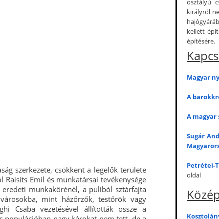
osztályú c
királyról 
hajógyáráb
kellett ép
építésére.
Kapcs
Magyar nye
A barokkr
A magyar s
Sugár Andr
Magyaror
Petrétei-
ág szerkezete, csökkent a legelők területe
oldal
ól Raisits Emil és munkatársai tevékenysége
redeti munkakörénél, a puliból sztárfajta
Közép
, városokba, mint házőrzők, testőrök vagy
hi Csaba vezetésével állították össze a
Kosztolán
rős populációban nagy károkat nem tett, de a