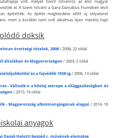
satahajója volt, melyet Szent Istvánról, az első magyar
nevezték el. A Szent Istvánt a Ganz-Danubius Fiumében lévő
an építették. Az építés megkezdése előtt új sólyateret
íteni, mert a korábbi nem volt alkalmas ilyen méretű hajó
olódó doksik
lvtan érettségi tételek, 2008
/ 2008, 22 oldal
ól általában és Magyarországon
/ 2003, 2 oldal
zélsőjobboldal és a fajvédők 1928-ig
/ 2006, 13 oldal
ás - Változik-e a kőolaj szerepe a világgazdaságban és
szágon
/ 2015, 16 oldal
Tilk - Magyarország alkotmányjogának alapjai
/ 2014, 10
iskolai anyagok
yi Dezső Halotti beszéd c. művének elemzése