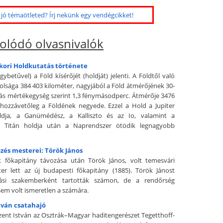
jó témaötleted? Írj nekünk egy vendégcikket!
olódó olvasnivalók
ori Holdkutatás története
ybetűvel) a Föld kísérőjét (holdját) jelenti. A Földtől való
volsága 384 403 kilométer, nagyjából a Föld átmérőjének 30-
ás mértékegység szerint 1,3 fénymásodperc. Átmérője 3476
 hozzávetőleg a Földének negyede. Ezzel a Hold a Jupiter
dja, a Ganümédész, a Kalliszto és az Io, valamint a
z Titán holdja után a Naprendszer ötödik legnagyobb
zés mesterei: Török János
k főkapitány távozása után Török János, volt temesvári
er lett az új budapesti főkapitány (1885). Török Jánost
tási szakemberként tartották számon, de a rendőrség
sem volt ismeretlen a számára.
tván csatahajó
Szent István az Osztrák–Magyar haditengerészet Tegetthoff-