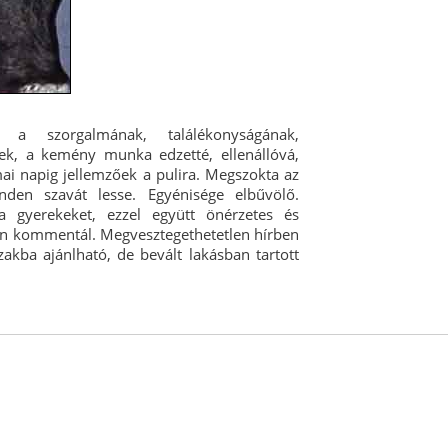
a szorgalmának, találékonyságának,
yek, a kemény munka edzetté, ellenállóvá,
mai napig jellemzőek a pulira. Megszokta az
den szavát lesse. Egyénisége elbűvölő.
a gyerekeket, ezzel együtt önérzetes és
an kommentál. Megvesztegethetetlen hírben
akba ajánlható, de bevált lakásban tartott