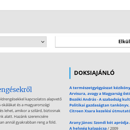
DOKSIAJÁNLÓ
A természetgyógyászat kézikön
engésekről
Arvisura, avagy a Magyarság ős
öldrengésekkel kapcsolatos alapvető
Bozóki András - A szabadság kult
s-skálákat és a magyarországi
Politikai gazdaságtan tankönyv,
s lehet, amikor a szilárd, biztosnak
Citroen Xsara kezelési útmutat
bunk alatt. Hazánk szerencsére
an annál gyakrabban reng a föld.
Arany János: Szondi két apródja
A helység kalapácsa
/ 2009