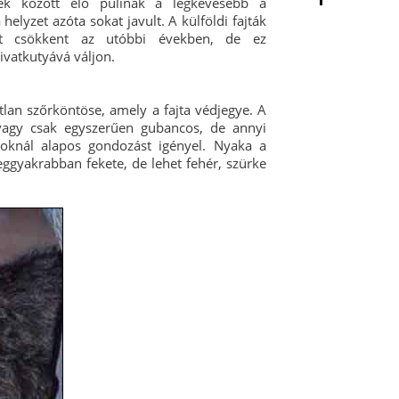
ek között élő pulinak a legkevesebb a
helyzet azóta sokat javult. A külföldi fajták
at csökkent az utóbbi években, de ez
divatkutyává váljon.
tlan szőrköntöse, amely a fajta védjegye. A
 vagy csak egyszerűen gubancos, de annyi
yoknál alapos gondozást igényel. Nyaka a
leggyakrabban fekete, de lehet fehér, szürke