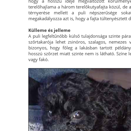
hogy a hosszú ideje megváltozott körülmény
terelőhajlama a három terelőkutyafajta közül, de a 
térnyerése mellett a puli népszerűsége sok
megakadályozza azt is, hogy a fajta túltenyésztett 
Külleme és jelleme
A puli legfeltűnőbb külső tulajdonsága szinte pára
szőrtakarója lehet zsinóros, szalagos, nemezes
bizonyos, hogy főleg a lakásban tartott példán
hosszú szőrzet miatt szinte nem is látható. Színe 
vagy fakó.