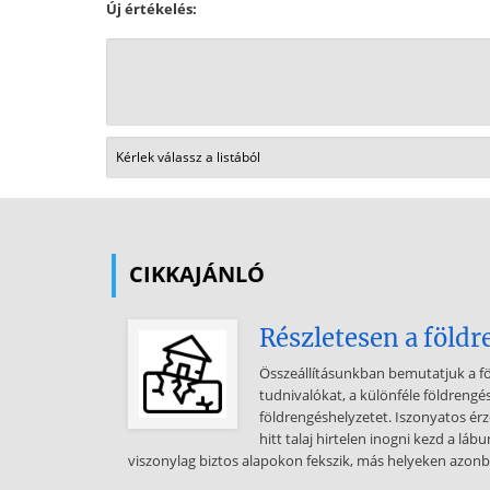
Új értékelés:
CIKKAJÁNLÓ
Részletesen a földr
Összeállításunkban bemutatjuk a f
tudnivalókat, a különféle földrengé
földrengéshelyzetet. Iszonyatos érzé
hitt talaj hirtelen inogni kezd a lá
viszonylag biztos alapokon fekszik, más helyeken azonb