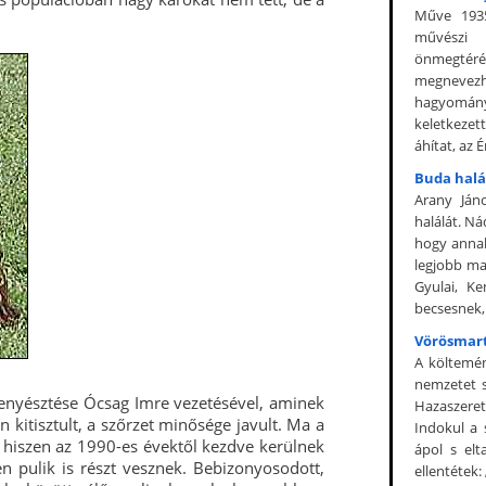
Műve 1935
művészi 
önmegté
megnevezh
hagyományh
keletkezet
áhítat, az É
Buda halá
Arany Ján
halálát. Ná
hogy anna
legjobb mag
Gyulai, Ke
becsesnek,
Vörösmart
A költemén
nemzetet s
tenyésztése Ócsag Imre vezetésével, aminek
Hazaszerete
 kitisztult, a szőrzet minősége javult. Ma a
Indokul a 
z, hiszen az 1990-es évektől kezdve kerülnek
ápol s el
 pulik is részt vesznek. Bebizonyosodott,
ellentétek: 