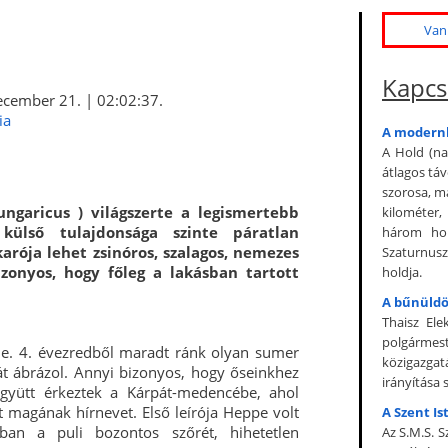
Van 
Kapcs
cember 21. | 02:02:37.
ia
A modernk
A Hold (nag
átlagos tá
szorosa, m
 hungaricus ) világszerte a legismertebb
kilométer,
külső tulajdonsága szinte páratlan
három hol
karója lehet zsinóros, szalagos, nemezes
Szaturnus
zonyos, hogy főleg a lakásban tartott
holdja.
A bűnüldö
Thaisz Ele
polgármest
. e. 4. évezredből maradt ránk olyan sumer
közigazga
t ábrázol. Annyi bizonyos, hogy őseinkhez
irányítása 
együtt érkeztek a Kárpát-medencébe, ahol
t magának hírnevet. Első leírója Heppe volt
A Szent Is
ban a puli bozontos szőrét, hihetetlen
Az S.M.S. 