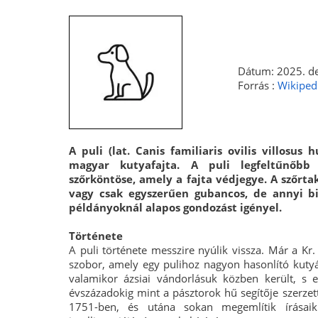
Dátum: 2025. de
Forrás :
Wikiped
A puli (lat. Canis familiaris ovilis villosus
magyar kutyafajta. A puli legfeltűnőbb 
szőrköntöse, amely a fajta védjegye. A szőrta
vagy csak egyszerűen gubancos, de annyi bi
példányoknál alapos gondozást igényel.
Története
A puli története messzire nyúlik vissza. Már a Kr
szobor, amely egy pulihoz nagyon hasonlító kutyá
valamikor ázsiai vándorlásuk közben került, s 
évszázadokig mint a pásztorok hű segítője szerzet
1751-ben, és utána sokan megemlítik írásaik