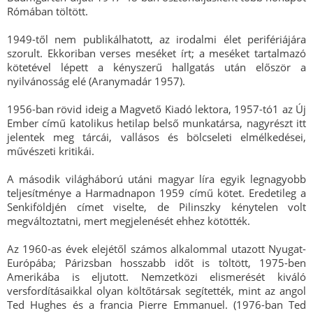
Rómában töltött.
1949-től nem publikálhatott, az irodalmi élet perifériájára
szorult. Ekkoriban verses meséket írt; a meséket tartalmazó
kötetével lépett a kényszerű hallgatás után először a
nyilvánosság elé (Aranymadár 1957).
1956-ban rövid ideig a Magvető Kiadó lektora, 1957-tó1 az Új
Ember című katolikus hetilap belső munkatársa, nagyrészt itt
jelentek meg tárcái, vallásos és bölcseleti elmélkedései,
művészeti kritikái.
A második világháború utáni magyar líra egyik legnagyobb
teljesítménye a Harmadnapon 1959 című kötet. Eredetileg a
Senkiföldjén címet viselte, de Pilinszky kénytelen volt
megváltoztatni, mert megjelenését ehhez kötötték.
Az 1960-as évek elejétől számos alkalommal utazott Nyugat-
Európába; Párizsban hosszabb időt is töltött, 1975-ben
Amerikába is eljutott. Nemzetközi elismerését kiváló
versfordításaikkal olyan költőtársak segítették, mint az angol
Ted Hughes és a francia Pierre Emmanuel. (1976-ban Ted