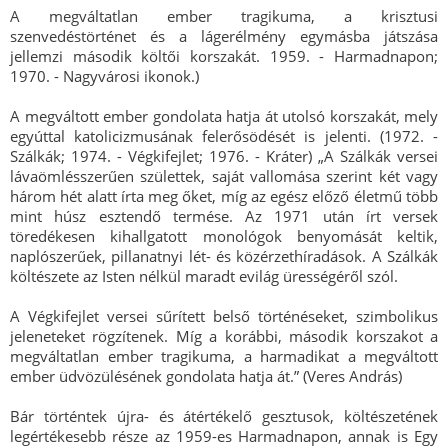
A megváltatlan ember tragikuma, a krisztusi
szenvedéstörténet és a lágerélmény egymásba játszása
jellemzi második költői korszakát. 1959. - Harmadnapon;
1970. - Nagyvárosi ikonok.)
A megváltott ember gondolata hatja át utolsó korszakát, mely
egyúttal katolicizmusának felerősödését is jelenti. (1972. -
Szálkák; 1974. - Végkifejlet; 1976. - Kráter) „A Szálkák versei
lávaömlésszerűen születtek, saját vallomása szerint két vagy
három hét alatt írta meg őket, míg az egész előző életmű több
mint húsz esztendő termése. Az 1971 után írt versek
töredékesen kihallgatott monológok benyomását keltik,
naplószerűek, pillanatnyi lét- és közérzethíradások. A Szálkák
költészete az Isten nélkül maradt evilág ürességéről szól.
A Végkifejlet versei sűrített belső történéseket, szimbolikus
jeleneteket rögzítenek. Míg a korábbi, második korszakot a
megváltatlan ember tragikuma, a harmadikat a megváltott
ember üdvözülésének gondolata hatja át.” (Veres András)
Bár történtek újra- és átértékelő gesztusok, költészetének
legértékesebb része az 1959-es Harmadnapon, annak is Egy