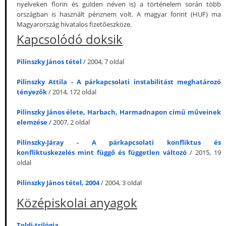
nyelveken florin és gulden néven is) a történelem során több
országban is használt pénznem volt. A magyar forint (HUF) ma
Magyarország hivatalos fizetőeszköze.
Kapcsolódó doksik
Pilinszky János tétel
/ 2004, 7 oldal
Pilinszky Attila - A párkapcsolati instabilitást meghatározó
tényezők
/ 2014, 172 oldal
Pilinszky János élete, Harbach, Harmadnapon című műveinek
elemzése
/ 2007, 2 oldal
Pilinszky-Járay - A párkapcsolati konfliktus és
konfliktuskezelés mint függő és független változó
/ 2015, 19
oldal
Pilinszky János tétel, 2004
/ 2004, 3 oldal
Középiskolai anyagok
Toldi-trilógia