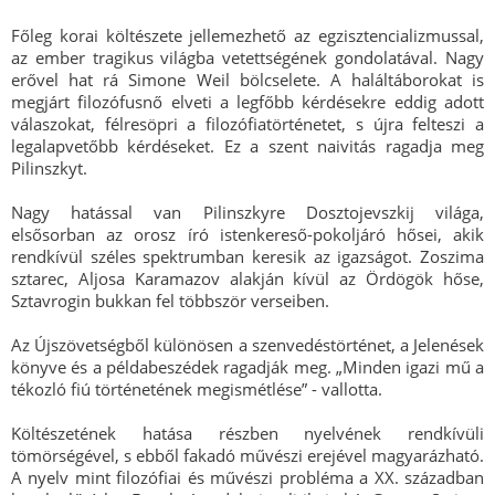
Főleg korai költészete jellemezhető az egzisztencializmussal,
az ember tragikus világba vetettségének gondolatával. Nagy
erővel hat rá Simone Weil bölcselete. A haláltáborokat is
megjárt filozófusnő elveti a legfőbb kérdésekre eddig adott
válaszokat, félresöpri a filozófiatörténetet, s újra felteszi a
legalapvetőbb kérdéseket. Ez a szent naivitás ragadja meg
Pilinszkyt.
Nagy hatással van Pilinszkyre Dosztojevszkij világa,
elsősorban az orosz író istenkereső-pokoljáró hősei, akik
rendkívül széles spektrumban keresik az igazságot. Zoszima
sztarec, Aljosa Karamazov alakján kívül az Ördögök hőse,
Sztavrogin bukkan fel többször verseiben.
Az Újszövetségből különösen a szenvedéstörténet, a Jelenések
könyve és a példabeszédek ragadják meg. „Minden igazi mű a
tékozló fiú történetének megismétlése” - vallotta.
Költészetének hatása részben nyelvének rendkívüli
tömörségével, s ebből fakadó művészi erejével magyarázható.
A nyelv mint filozófiai és művészi probléma a XX. században