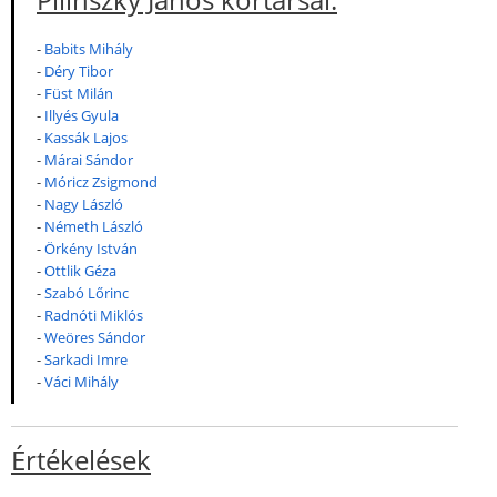
-
Babits Mihály
-
Déry Tibor
-
Füst Milán
-
Illyés Gyula
-
Kassák Lajos
-
Márai Sándor
-
Móricz Zsigmond
-
Nagy László
-
Németh László
-
Örkény István
-
Ottlik Géza
-
Szabó Lőrinc
-
Radnóti Miklós
-
Weöres Sándor
-
Sarkadi Imre
-
Váci Mihály
Értékelések