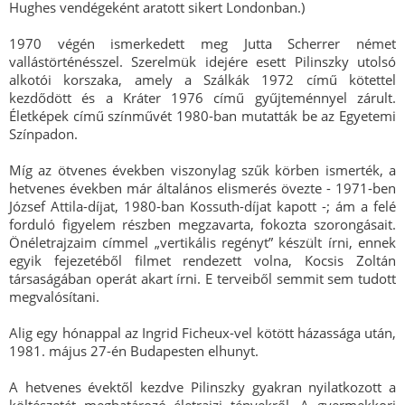
Hughes vendégeként aratott sikert Londonban.)
1970 végén ismerkedett meg Jutta Scherrer német
vallástörténésszel. Szerelmük idejére esett Pilinszky utolsó
alkotói korszaka, amely a Szálkák 1972 című kötettel
kezdődött és a Kráter 1976 című gyűjteménnyel zárult.
Életképek című színművét 1980-ban mutatták be az Egyetemi
Színpadon.
Míg az ötvenes években viszonylag szűk körben ismerték, a
hetvenes években már általános elismerés övezte - 1971-ben
József Attila-díjat, 1980-ban Kossuth-díjat kapott -; ám a felé
forduló figyelem részben megzavarta, fokozta szorongásait.
Önéletrajzaim címmel „vertikális regényt” készült írni, ennek
egyik fejezetéből filmet rendezett volna, Kocsis Zoltán
társaságában operát akart írni. E terveiből semmit sem tudott
megvalósítani.
Alig egy hónappal az Ingrid Ficheux-vel kötött házassága után,
1981. május 27-én Budapesten elhunyt.
A hetvenes évektől kezdve Pilinszky gyakran nyilatkozott a