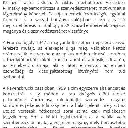
KZ-lager falára ciklusa. A ciklus meghatározó verseiben
Pilinszky egybemontírozza a szenvedéstörténet motívumait a
lágerélmény képeivel. Ez adja a versek feszültségét, egyúttal
üzenetét is: a század botránya valójában a jézusi passió
megismétlődése, mint ahogy a XX. század emberének tragikus
magánya és a szenvedéstörténet visszfénye.
A Francia fogoly 1947 a magyar költészetben népszerű s kissé
lenézett műfajt, az életképet újítja meg. Valójában kettős
dráma zajlik le a versben: az epikus módon elmesélt történet
a fogolytáborból szökött francia rabról és a másik, a lírai én,
az emlékező drámája, aki a látott élménytől, az emberi
esendőség és kiszolgáltatottság látványától nem tud
szabadulni.
A Ravensbrücki passióban 1959 a cím egyszerre általánosít és
konkretizál, s ily módon a rab kivégzés előtti utolsó
pillanatának ábrázolása mindenfajta szenvedés magába
sűrítője és jelképe. Pilinszky nem a halált jeleníti meg, azt az
utolsó versszak hétköznapi sorai szinte csak mellékesen
jegyzik meg. Ami a költőt foglalkoztatja, az a halállal való
szembenézés pillanata, a végtelen magány, mely borzasztóbb