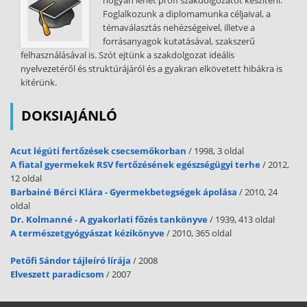
hogyan lehet profi szakdolgozatot készíteni.
Foglalkozunk a diplomamunka céljaival, a
témaválasztás nehézségeivel, illetve a
forrásanyagok kutatásával, szakszerű
felhasználásával is. Szót ejtünk a szakdolgozat ideális
nyelvezetéről és struktúrájáról és a gyakran elkövetett hibákra is
kitérünk.
DOKSIAJÁNLÓ
Acut légúti fertőzések csecsemőkorban
/ 1998, 3 oldal
A fiatal gyermekek RSV fertőzésének egészségügyi terhe
/ 2012,
12 oldal
Barbainé Bérci Klára - Gyermekbetegségek ápolása
/ 2010, 24
oldal
Dr. Kolmanné - A gyakorlati főzés tankönyve
/ 1939, 413 oldal
A természetgyógyászat kézikönyve
/ 2010, 365 oldal
Petőfi Sándor tájleíró lírája
/ 2008
Elveszett paradicsom
/ 2007