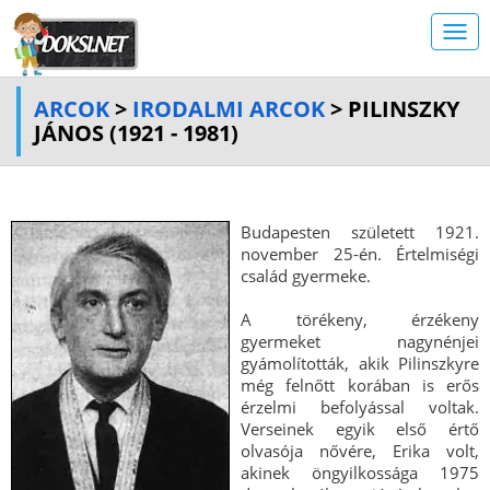
ARCOK
>
IRODALMI ARCOK
> PILINSZKY
JÁNOS (1921 - 1981)
Budapesten született 1921.
november 25-én. Értelmiségi
család gyermeke.
A törékeny, érzékeny
gyermeket nagynénjei
gyámolították, akik Pilinszkyre
még felnőtt korában is erős
érzelmi befolyással voltak.
Verseinek egyik első értő
olvasója nővére, Erika volt,
akinek öngyilkossága 1975