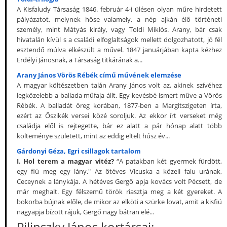
A Kisfaludy Társaság 1846. február 4-i ülésen olyan műre hirdetett
pályázatot, melynek hőse valamely, a nép ajkán élő történeti
személy, mint Mátyás király, vagy Toldi Miklós. Arany, bár csak
hivatalán kívül s a családi elfoglaltságok mellett dolgozhatott, jó fél
esztendő múlva elkészült a művel. 1847 januárjában kapta kézhez
Erdélyi Jánosnak, a Társaság titkárának a...
Arany János Vörös Rébék című művének elemzése
A magyar költészetben talán Arany János volt az, akinek szívéhez
legközelebb a ballada műfaja állt. Egy kevésbé ismert műve a Vörös
Rébék. A balladát öreg korában, 1877-ben a Margitszigeten írta,
ezért az Őszikék versei közé soroljuk. Az ekkor írt verseket még
családja elől is rejtegette, bár ez alatt a pár hónap alatt több
költeménye született, mint az eddig eltelt húsz év...
Gárdonyi Géza, Egri csillagok tartalom
I. Hol terem a magyar vitéz?
“A patakban két gyermek fürdött,
egy fiú meg egy lány." Az ötéves Vicuska a közeli falu urának,
Ceceynek a lánykája. A hétéves Gergő apja kovács volt Pécsett, de
már meghalt. Egy félszemű török riasztja meg a két gyereket. A
bokorba bújnak előle, de mikor az elköti a szürke lovat, amit a kisfiú
nagyapja bízott rájuk, Gergő nagy bátran elé...
Pilinszky János kortársai: