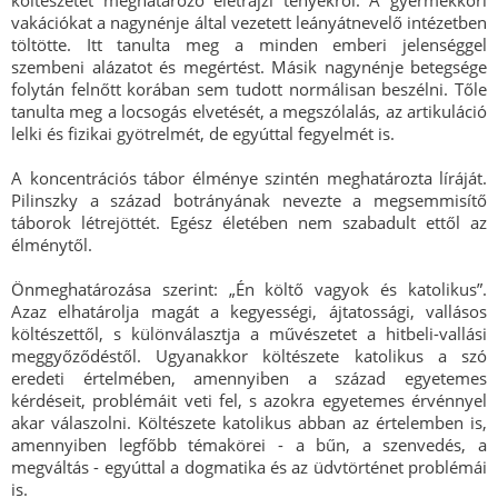
költészetét meghatározó életrajzi tényekről. A gyermekkori
vakációkat a nagynénje által vezetett leányátnevelő intézetben
töltötte. Itt tanulta meg a minden emberi jelenséggel
szembeni alázatot és megértést. Másik nagynénje betegsége
folytán felnőtt korában sem tudott normálisan beszélni. Tőle
tanulta meg a locsogás elvetését, a megszólalás, az artikuláció
lelki és fizikai gyötrelmét, de egyúttal fegyelmét is.
A koncentrációs tábor élménye szintén meghatározta líráját.
Pilinszky a század botrányának nevezte a megsemmisítő
táborok létrejöttét. Egész életében nem szabadult ettől az
élménytől.
Önmeghatározása szerint: „Én költő vagyok és katolikus”.
Azaz elhatárolja magát a kegyességi, ájtatossági, vallásos
költészettől, s különválasztja a művészetet a hitbeli-vallási
meggyőződéstől. Ugyanakkor költészete katolikus a szó
eredeti értelmében, amennyiben a század egyetemes
kérdéseit, problémáit veti fel, s azokra egyetemes érvénnyel
akar válaszolni. Költészete katolikus abban az értelemben is,
amennyiben legfőbb témakörei - a bűn, a szenvedés, a
megváltás - egyúttal a dogmatika és az üdvtörténet problémái
is.