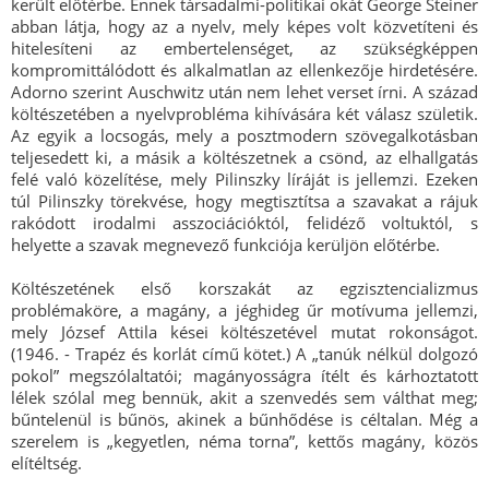
került előtérbe. Ennek társadalmi-politikai okát George Steiner
abban látja, hogy az a nyelv, mely képes volt közvetíteni és
hitelesíteni az embertelenséget, az szükségképpen
kompromittálódott és alkalmatlan az ellenkezője hirdetésére.
Adorno szerint Auschwitz után nem lehet verset írni. A század
költészetében a nyelvprobléma kihívására két válasz születik.
Az egyik a locsogás, mely a posztmodern szövegalkotásban
teljesedett ki, a másik a költészetnek a csönd, az elhallgatás
felé való közelítése, mely Pilinszky líráját is jellemzi. Ezeken
túl Pilinszky törekvése, hogy megtisztítsa a szavakat a rájuk
rakódott irodalmi asszociációktól, felidéző voltuktól, s
helyette a szavak megnevező funkciója kerüljön előtérbe.
Költészetének első korszakát az egzisztencializmus
problémaköre, a magány, a jéghideg űr motívuma jellemzi,
mely József Attila kései költészetével mutat rokonságot.
(1946. - Trapéz és korlát című kötet.) A „tanúk nélkül dolgozó
pokol” megszólaltatói; magányosságra ítélt és kárhoztatott
lélek szólal meg bennük, akit a szenvedés sem válthat meg;
bűntelenül is bűnös, akinek a bűnhődése is céltalan. Még a
szerelem is „kegyetlen, néma torna”, kettős magány, közös
elítéltség.