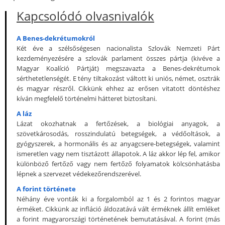
Kapcsolódó olvasnivalók
A Benes-dekrétumokról
Két éve a szélsőségesen nacionalista Szlovák Nemzeti Párt
kezdeményezésére a szlovák parlament összes pártja (kivéve a
Magyar Koalíció Pártját) megszavazta a Benes-dekrétumok
sérthetetlenségét. E tény tiltakozást váltott ki uniós, német, osztrák
és magyar részről. Cikkünk ehhez az erősen vitatott döntéshez
kíván megfelelő történelmi hátteret biztosítani.
A láz
Lázat okozhatnak a fertőzések, a biológiai anyagok, a
szövetkárosodás, rosszindulatú betegségek, a védőoltások, a
gyógyszerek, a hormonális és az anyagcsere-betegségek, valamint
ismeretlen vagy nem tisztázott állapotok. A láz akkor lép fel, amikor
különböző fertőző vagy nem fertőző folyamatok kölcsönhatásba
lépnek a szervezet védekezőrendszerével.
A forint története
Néhány éve vonták ki a forgalomból az 1 és 2 forintos magyar
érméket. Cikkünk az infláció áldozatává vált érméknek állít emléket
a forint magyarországi történetének bemutatásával. A forint (más