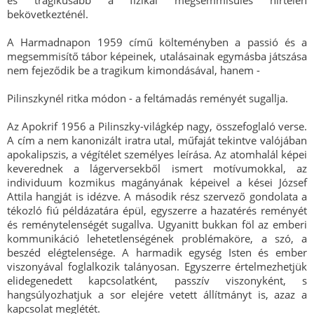
és tragikusabb a fizikai megsemmisülés hirtelen
bekövetkezténél.
A Harmadnapon 1959 című költeményben a passió és a
megsemmisítő tábor képeinek, utalásainak egymásba játszása
nem fejeződik be a tragikum kimondásával, hanem -
Pilinszkynél ritka módon - a feltámadás reményét sugallja.
Az Apokrif 1956 a Pilinszky-világkép nagy, összefoglaló verse.
A cím a nem kanonizált iratra utal, műfaját tekintve valójában
apokalipszis, a végítélet személyes leírása. Az atomhalál képei
keverednek a lágerversekből ismert motívumokkal, az
individuum kozmikus magányának képeivel a kései József
Attila hangját is idézve. A második rész szervező gondolata a
tékozló fiú példázatára épül, egyszerre a hazatérés reményét
és reménytelenségét sugallva. Ugyanitt bukkan föl az emberi
kommunikáció lehetetlenségének problémaköre, a szó, a
beszéd elégtelensége. A harmadik egység Isten és ember
viszonyával foglalkozik talányosan. Egyszerre értelmezhetjük
elidegenedett kapcsolatként, passzív viszonyként, s
hangsúlyozhatjuk a sor elejére vetett állítmányt is, azaz a
kapcsolat meglétét.