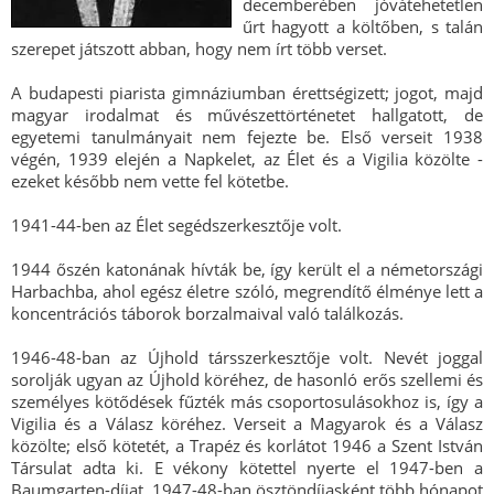
decemberében jóvátehetetlen
űrt hagyott a költőben, s talán
szerepet játszott abban, hogy nem írt több verset.
A budapesti piarista gimnáziumban érettségizett; jogot, majd
magyar irodalmat és művészettörténetet hallgatott, de
egyetemi tanulmányait nem fejezte be. Első verseit 1938
végén, 1939 elején a Napkelet, az Élet és a Vigilia közölte -
ezeket később nem vette fel kötetbe.
1941-44-ben az Élet segédszerkesztője volt.
1944 őszén katonának hívták be, így került el a németországi
Harbachba, ahol egész életre szóló, megrendítő élménye lett a
koncentrációs táborok borzalmaival való találkozás.
1946-48-ban az Újhold társszerkesztője volt. Nevét joggal
sorolják ugyan az Újhold köréhez, de hasonló erős szellemi és
személyes kötődések fűzték más csoportosulásokhoz is, így a
Vigilia és a Válasz köréhez. Verseit a Magyarok és a Válasz
közölte; első kötetét, a Trapéz és korlátot 1946 a Szent István
Társulat adta ki. E vékony kötettel nyerte el 1947-ben a
Baumgarten-díjat. 1947-48-ban ösztöndíjasként több hónapot