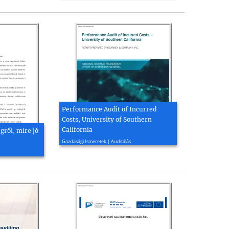
Performance Audit of Incurred
Costs, University of Southern
California
ről, mire jó
2017, 61 oldal
Gazdasági Ismeretek | Auditálás