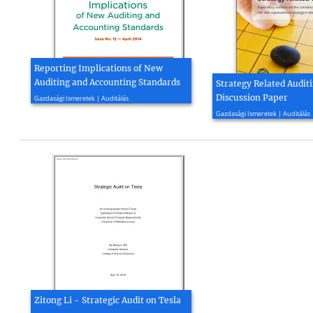
Reporting Implications of New
Auditing and Accounting Standards
Strategy Related Auditi
2014, 252 oldal
Discussion Paper
Gazdasági Ismeretek | Auditálás
2015, 31 oldal
Gazdasági Ismeretek | Auditálás
Zitong Li - Strategic Audit on Tesla
2018, 19 oldal