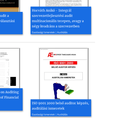
Horváth Anikó - Integrál
udit a
szervezetfejlesztési audit
álasztási
multinacionális terepen, avagy a
négy kvadráns a szervezetben
2010, 3 oldal
Gazdasági Ismeretek | Auditálás
 on Auditing
of Financial
ISO 9001 2000 belső auditor képzés,
auditálási ismeretek
2005, 17 oldal
Gazdasági Ismeretek | Auditálás