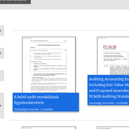
Auditing Accounting Es
Including Fair Value 
and Proposed Amendme
PCAOB Auditing Standa
A belső audit munkájának
2017, 152 oldal
figyelembevétele
Gazdasági Ismeretek | Auditálás
2003, 5 oldal
Gazdasági Ismeretek | Auditálás