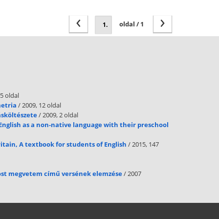
‹
›
oldal / 1
5 oldal
metria
/ 2009, 12 oldal
ásköltészete
/ 2009, 2 oldal
English as a non-native language with their preschool
itain, A textbook for students of English
/ 2015, 147
ost megvetem című versének elemzése
/ 2007