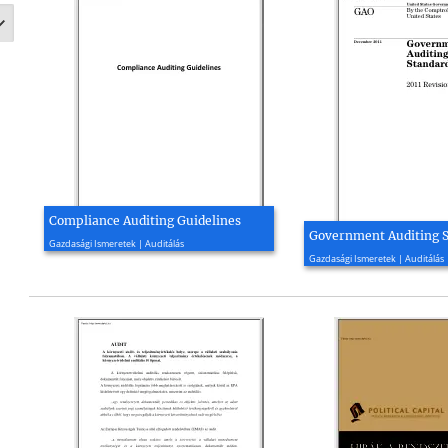
Compliance Auditing Guidelines
2016, 40 oldal
Government Auditing 
Gazdasági Ismeretek | Auditálás
2011, 241 oldal
Gazdasági Ismeretek | Auditálás