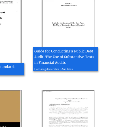
Guide for Conducting a Public Debt
Audit, The Use of Substantive Tests
in Financial Audits
Standards
2007, 43 oldal
Gazdasági Ismeretek | Auditálás