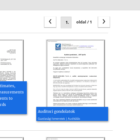
‹
›
oldal / 1
timates,
Measurements
nts to
rds
Auditori gondolatok
2007, 2 oldal
Gazdasági Ismeretek | Auditálás