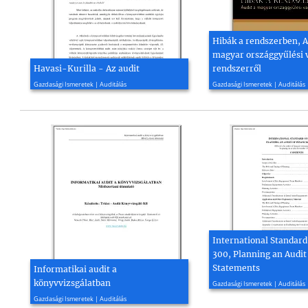
Hibák a rendszerben, A
magyar országgyűlési v
Havasi-Kurilla - Az audit
rendszerről
2004, 6 oldal
2009, 40 oldal
Gazdasági Ismeretek | Auditálás
Gazdasági Ismeretek | Auditálás
International Standard
300, Planning an Audit 
Statements
Informatikai audit a
2009, 13 oldal
könyvvizsgálatban
Gazdasági Ismeretek | Auditálás
2007, 68 oldal
Gazdasági Ismeretek | Auditálás