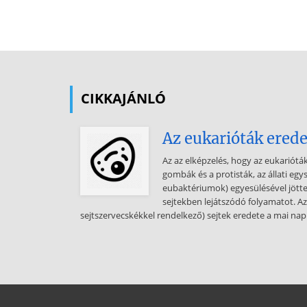
CIKKAJÁNLÓ
Az eukarióták erede
Az az elképzelés, hogy az eukarióták
gombák és a protisták, az állati egy
eubaktériumok) egyesülésével jöttek
sejtekben lejátszódó folyamatot. Az
sejtszervecskékkel rendelkező) sejtek eredete a mai napi