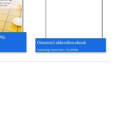
ng,
Útmutató akkreditoroknak
2008, 46 oldal
Gazdasági Ismeretek | Auditálás