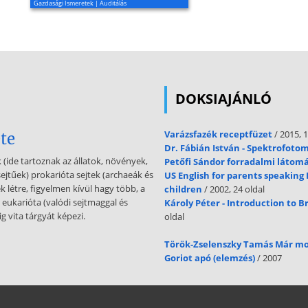
Gazdasági Ismeretek | Auditálás
DOKSIAJÁNLÓ
Varázsfazék receptfüzet
/ 2015, 1
te
Dr. Fábián István - Spektrofoto
 (ide tartoznak az állatok, növények,
Petőfi Sándor forradalmi látom
sejtűek) prokarióta sejtek (archaeák és
US English for parents speaking 
 létre, figyelmen kívül hagy több, a
children
/ 2002, 24 oldal
 eukarióta (valódi sejtmaggal és
Károly Péter - Introduction to Br
g vita tárgyát képezi.
oldal
Török-Zselenszky Tamás Már m
Goriot apó (elemzés)
/ 2007