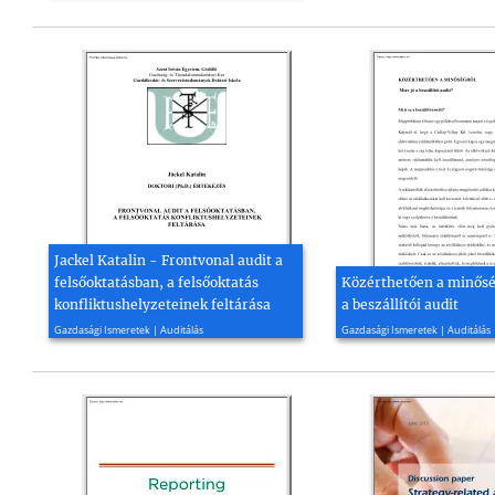
Jackel Katalin - Frontvonal audit a
felsőoktatásban, a felsőoktatás
Közérthetően a minőség
konfliktushelyzeteinek feltárása
a beszállítói audit
2010, 240 oldal
2010, 4 oldal
Gazdasági Ismeretek | Auditálás
Gazdasági Ismeretek | Auditálás