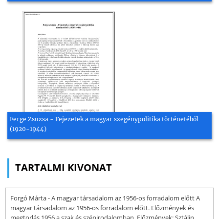
Ferge Zsuzsa - Fejezetek a magyar szegénypolitika történetéből
(1920-1944)
TARTALMI KIVONAT
Forgó Márta - A magyar társadalom az 1956-os forradalom előtt A
magyar társadalom az 1956-os forradalom előtt. Előzmények és
megtorlás 1956 a szak és szépirodalomban. Előzmények: Sztálin