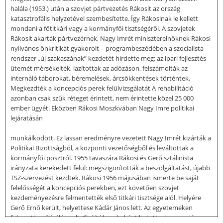
halála (1953.) után a szovjet pártvezetés Rákosit az ország
katasztrofális helyzetével szembesítette. Így Rákosinak le kellett
mondani a főtitkári vagy a kormányfői tisztségéről. A szovjetek
Rákosit akarták pártvezérnek, Nagy Imrét miniszterelnöknek Rákosi
nyilvános önkritikát gyakorolt – programbeszédében a szocialista
rendszer „új szakaszának” kezdetét hirdette meg: az ipari fejlesztés
ütemét mérsékelték, lazítottak az adózáson, felszámolták az
internáló táborokat, béremelések, árcsökkentések történtek.
Megkezdték a koncepciós perek felülvizsgálatát A rehabilitáció
azonban csak szűk réteget érintett, nem érintette közel 25 000
ember ügyét. Eközben Rákosi Moszkvában Nagy Imre politikai
lejáratásán
munkálkodott. Ez lassan eredményre vezetett Nagy Imrét kizárták a
Politikai Bizottságból, a központi vezetőségből és leváltottak a
kormányfői posztról. 1955 tavaszára Rákosi és Gerő sztálinista
irányzata kerekedett felül: megszigorították a beszolgáltatást, újabb
TSZ-szervezést kezdtek. Rákosi 1956 májusában ismerte be saját
felelősségét a koncepciós perekben, ezt követően szovjet
kezdeményezésre felmentették első titkári tisztsége alól. Helyére
Gerő Ernő került, helyettese Kádár János lett. Az egyetemeken
fokozott politizálás volt. Gyújtóbombaként hatott a koncepciós