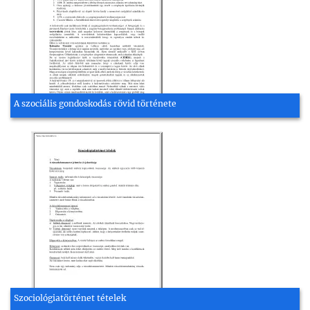
A szociális gondoskodás rövid története
Szociológiatörténet tételek