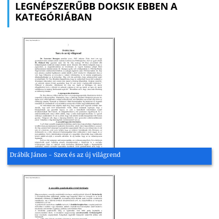
LEGNÉPSZERŰBB DOKSIK EBBEN A
KATEGÓRIÁBAN
Drábik János - Szex és az új világrend