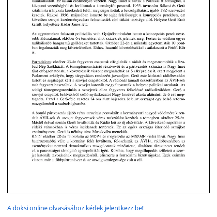
A doksi online olvasásához kérlek jelentkezz be!