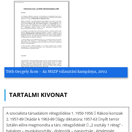
Tóth Gergely Áron - Az MSZP választási kampánya, 2002
TARTALMI KIVONAT
A szocialista társadalom rétegződése 1. 1950-1956  Rákosi korszak
2. 1957-89 Kádár k 1963-89 lágy diktatúra; 1957-63 nyílt terror
Sztálin előre megmondta a társ. rétegződését  „2 osztály 1 réteg” -
hatalom – munkásosztály - dolgozók – parasztság - értelmiség