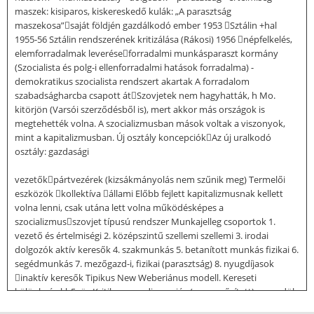
maszek: kisiparos, kiskereskedő kulák: „A parasztság
maszekosa”saját földjén gazdálkodó ember 1953 Sztálin +hal
1955-56 Sztálin rendszerének kritizálása (Rákosi) 1956 népfelkelés,
elemforradalmak leveréseforradalmi munkásparaszt kormány
(Szocialista és polg-i ellenforradalmi hatások forradalma) -
demokratikus szocialista rendszert akartak A forradalom
szabadságharcba csapott átSzovjetek nem hagyhatták, h Mo.
kitörjön (Varsói szerződésből is), mert akkor más országok is
megtehették volna. A szocializmusban mások voltak a viszonyok,
mint a kapitalizmusban. Új osztály koncepciókAz új uralkodó
osztály: gazdasági
vezetőkpártvezérek (kizsákmányolás nem szűnik meg) Termelői
eszközök kollektíva állami Előbb fejlett kapitalizmusnak kellett
volna lenni, csak utána lett volna működésképes a
szocializmusszovjet típusú rendszer Munkajelleg csoportok 1.
vezető és értelmiségi 2. középszintű szellemi szellemi 3. irodai
dolgozók aktív keresők 4. szakmunkás 5. betanított munkás fizikai 6.
segédmunkás 7. mezőgazd-i, fizikai (parasztság) 8. nyugdíjasok
inaktív keresők Tipikus New Weberiánus modell. Kereseti
különbség kb5xös Kritika: - egy dimenziós (egyszerűsített) - egyedül
a rendszeres havi jövedelmet veszi figelembe Kritériumok: -