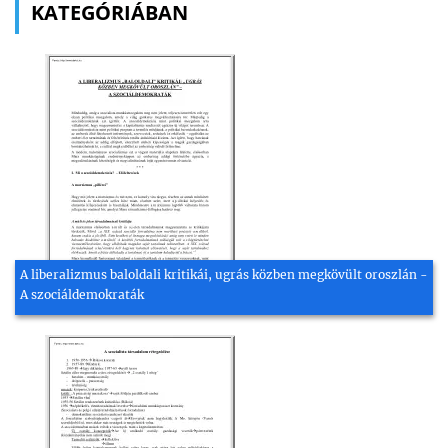
KATEGÓRIÁBAN
A liberalizmus baloldali kritikái, ugrás közben megkövült oroszlán -
A szociáldemokraták