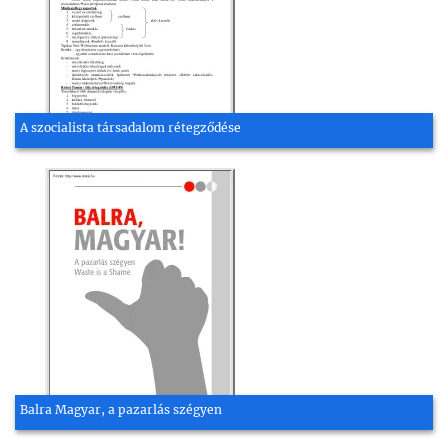
A szocialista társadalom rétegződése
Balra Magyar, a pazarlás szégyen