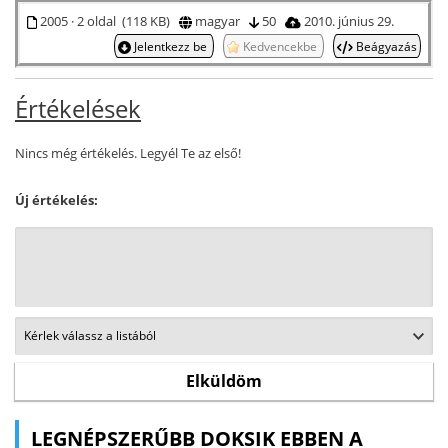
2005 · 2 oldal (118 KB)
magyar
50
2010. június 29.
Jelentkezz be
Kedvencekbe
Beágyazás
Értékelések
Nincs még értékelés. Legyél Te az első!
Új értékelés:
LEGNÉPSZERŰBB DOKSIK EBBEN A