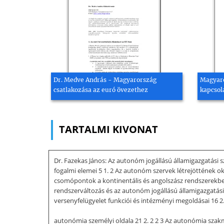
Dr. Medve András - Magyarország
Magyaro
csatlakozása az euró övezethez
kapcsol
TARTALMI KIVONAT
Dr. Fazekas János: Az autonóm jogállású államigazgatási s
fogalmi elemei 5 1. 2 Az autonóm szervek létrejöttének oka
csomópontok a kontinentális és angolszász rendszerekben 
rendszerváltozás és az autonóm jogállású államigazgatási 
versenyfelügyelet funkciói és intézményi megoldásai 16 2. 
autonómia személyi oldala 21 2. 2 2 3 Az autonómia szakm