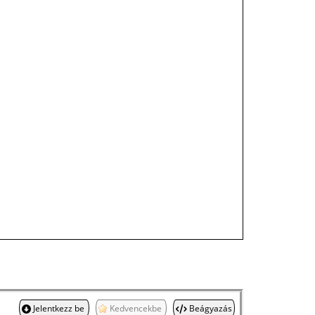
Jelentkezz be
Kedvencekbe
Beágyazás