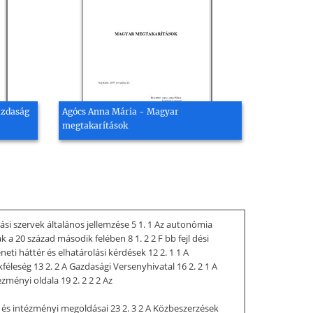
azdaság
Agócs Anna Mária - Magyar
megtakarítások
ási szervek általános jellemzése 5 1. 1 Az autonómia
 a 20 század második felében 8 1. 2 2 F bb fejl dési
i háttér és elhatárolási kérdések 12 2. 1 1 A
éleség 13 2. 2 A Gazdasági Versenyhivatal 16 2. 2 1 A
zményi oldala 19 2. 2 2 2 Az
i és intézményi megoldásai 23 2. 3 2 A Közbeszerzések