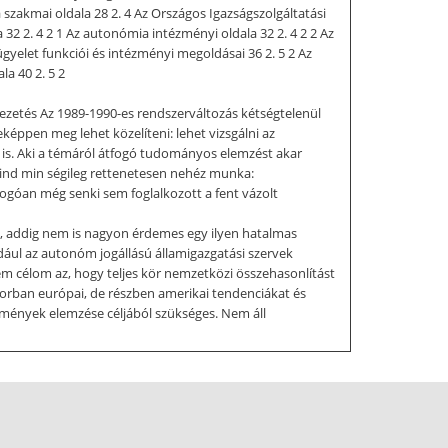
 szakmai oldala 28 2. 4 Az Országos Igazságszolgáltatási
a 32 2. 4 2 1 Az autonómia intézményi oldala 32 2. 4 2 2 Az
ügyelet funkciói és intézményi megoldásai 36 2. 5 2 Az
la 40 2. 5 2
evezetés Az 1989-1990-es rendszerváltozás kétségtelenül
éppen meg lehet közelíteni: lehet vizsgálni az
ét is. Aki a témáról átfogó tudományos elemzést akar
mind min ségileg rettenetesen nehéz munka:
fogóan még senki sem foglalkozott a fent vázolt
l, addig nem is nagyon érdemes egy ilyen hatalmas
ldául az autonóm jogállású államigazgatási szervek
em célom az, hogy teljes kör nemzetközi összehasonlítást
sorban európai, de részben amerikai tendenciákat és
ények elemzése céljából szükséges. Nem áll
ségesnek, hogy részletesen leírjam az e körbe tartozó
 a célja? Els sorban az, hogy bemutassa: melyek voltak
etöltéséhez? Mit l különlegesek ezek a szervek, miben
tnál persze majd fel kell tenni a kérdést: van-e