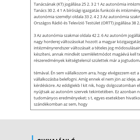
Tanácsának (KT) jogállása 25 2. 3 2 1 Az autonómia intézm
Tanács 30 2. 4 1 A bírósági igazgatás funkciói és intézmény
autonómia személyi oldala 33 2. 4 2 3 Az autonómia szakmai
Országos Rádió és Televízió Testület (ORTT) jogállása 38 2
3 Az autonómia szakmai oldala 42 2. 6 Az autonóm jogállás
nagy horderej változásokat hozott a magyar közigazgatás 
intézményrendszer változásait a tételes jog módosulásain k
készíteni, annak mindkét szemléletmódot magáévá kell te
részeredmények kétségtelenül születtek már a jogtudomány
témával. Én sem vállalkozom arra, hogy elvégezzem ezt a
vállalkozásba belefogni. Amíg ennek el nem jön az ideje, 
kérdésköre. Az eddigiekb l kit nik, hogy dolgozatomban e
nyújtsak az autonóm szervek tekintetében. Ez azonban nem
tudományos eredményeket; s t, egyes esetekben hivatko
szándékomban az sem, hogy
történeti jelleg elemzést nyújtsak akár a külföldi, akár
magyar szervek szervezeti felépítését, vagy hogy kimerí
azok a funkciói a közigazgatásnak, amelyek életre hívták 
térnek el a normális államigazgatási szervekt l, amelyek 