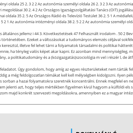
ényi oldala 25 2. 3 2 2 Az autonómia személyi oldala 26 2. 3 2 3 Az autonómia
i megoldásai 30 2. 4 2 Az Országos Igazságszolgáltatási Tanács (OIT) jogállás
 oldala 35 2. 5 Az Országos Rádió és Televízió Testület 36 2. 5 1 A médiafel
. 5 2 1 Az autonómia intézményi oldala 38 2. 5 2 2 Az autonómia személyi olda
 általános jellemz i 44 3. Következtetések 47 Felhasznált irodalom . 50 2 B
történetében. Ezeket a változásokat a tudományos elemzés céljával sokfélek
eresztül, illetve fel lehet tárni a folyamatok társadalmi és politikai hátter
nnie, ha tényleg valós képet akar kapni. Ez azonban mind mennyiségileg, 
, a politikatudomány és a (közigazgatás)szociológia m vel i részér l, de át
 feladatot. Úgy gondolom, hogy amíg az egyes részterületeket nem tárták fe
addig a még feldolgozatlan témákat kell kell mélységben kidolgozni. Ilyen pé
ls sorban a hazai folyamatokra szeretnék koncentrálni. Ennek megfelel en n
 jelenti azt, hogy teljes mértékben figyelmen kívül hagyom a külföldi els 
zom majd konkrét szervezeti megoldásokra, amennyiben ez a magyar intézm
 a magyar autonóm szervek tekintetében. Nem tartom továbbá feltétlenül szük
t en elemezzem szakmai tevékenységüket. Mi tehát akkor ennek a dolgozatnak
ezt a szervtípust, és miért pont ezekre a szervekre volt szükség e funkciók b
a végrehajtó hatalomnak teljes mértékben alárendelten m ködnek? Ennél a pon