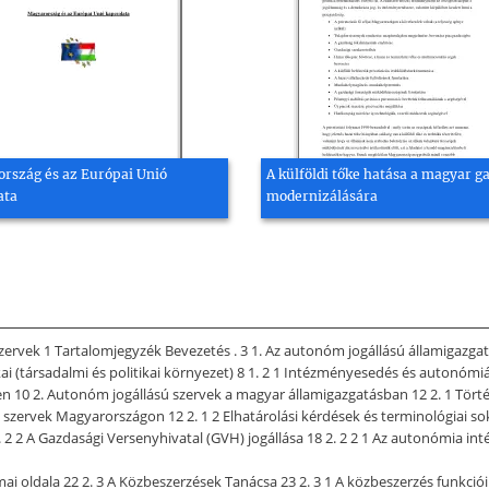
rszág és az Európai Unió
A külföldi tőke hatása a magyar g
ata
modernizálására
zervek 1 Tartalomjegyzék Bevezetés . 3 1. Az autonóm jogállású államigazgat
i (társadalmi és politikai környezet) 8 1. 2 1 Intézményesedés és autonómiák
10 2. Autonóm jogállású szervek a magyar államigazgatásban 12 2. 1 Történet
szervek Magyarországon 12 2. 1 2 Elhatárolási kérdések és terminológiai sokf
2 2 A Gazdasági Versenyhivatal (GVH) jogállása 18 2. 2 2 1 Az autonómia inté
ai oldala 22 2. 3 A Közbeszerzések Tanácsa 23 2. 3 1 A közbeszerzés funkció