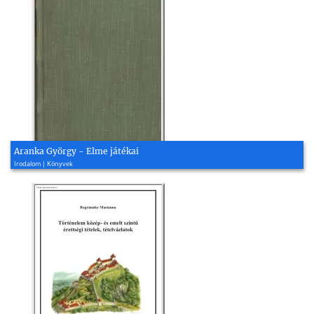
Aranka György - Elme játékai
Irodalom | Könyvek