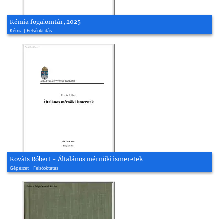
Kémia fogalomtár, 2025
Kémia | Felsőoktatás
Kováts Róbert - Általános mérnöki ismeretek
Gépészet | Felsőoktatás