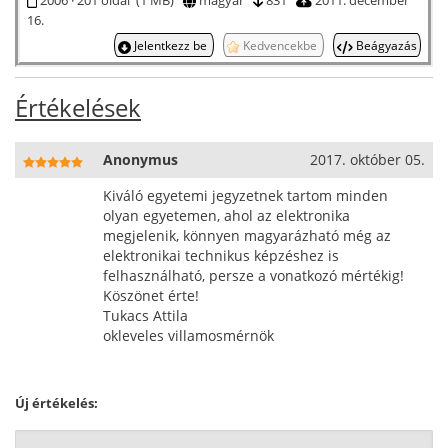
2006 · 201 oldal (1 MB)
magyar
831
2011. december
16.
Jelentkezz be
Kedvencekbe
Beágyazás
Értékelések
Anonymus
2017. október 05.
Kiváló egyetemi jegyzetnek tartom minden
olyan egyetemen, ahol az elektronika
megjelenik, könnyen magyarázható még az
elektronikai technikus képzéshez is
felhasználható, persze a vonatkozó mértékig!
Köszönet érte!
Tukacs Attila
okleveles villamosmérnök
Új értékelés: