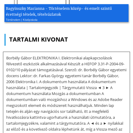
Bagyinszky Marianna - Történelem közép- és emelt szintű
érettségi tételek, tételvázlatok
Történelem | Középiskola
TARTALMI KIVONAT
Borbély Gábor ELEKTRONIKA I. Elektronikai alapkapcsolások
félvezető eszközök alkalmazásával Készült a HEFOP 3.31-P-2004-09-
0102/10 pályázat támogatásával. Szerző: dr. Borbély Gábor egyetemi
docens Lektor: dr. Farkas György egyetemi tanár Borbély Gábor,
2006 Elektronika I. A dokumentum használata A dokumentum
használata | Tartalomjegyzék | Tárgymutató Vissza ◄ 3 ► A
dokumentum használata Mozgás a dokumentumban A
dokumentumban való mozgáshoz a Windows és az Adobe Reader
megszokott elemeit és módszereit használhatjuk. Minden lap
tetején és alján egy navigációs sor található, itt a megfelelő
hivatkozásra kattintva ugorhatunk a használati útmutatóra, a
tartalomjegyzékre, valamint a tárgymutatóra. A ◄ és a ► nyilakkal
az előző és a következő oldalra léphetünk át, míg a Vissza mező az