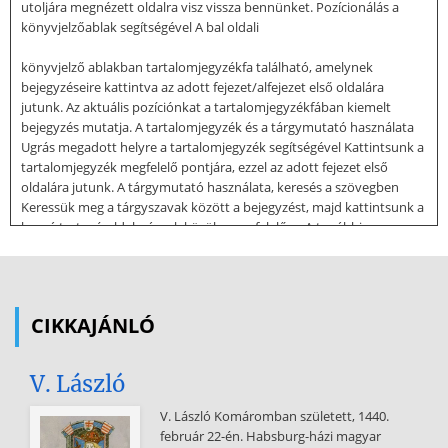
utoljára megnézett oldalra visz vissza bennünket. Pozícionálás a
könyvjelzőablak segítségével A bal oldali
könyvjelző ablakban tartalomjegyzékfa található, amelynek
bejegyzéseire kattintva az adott fejezet/alfejezet első oldalára
jutunk. Az aktuális pozíciónkat a tartalomjegyzékfában kiemelt
bejegyzés mutatja. A tartalomjegyzék és a tárgymutató használata
Ugrás megadott helyre a tartalomjegyzék segítségével Kattintsunk a
tartalomjegyzék megfelelő pontjára, ezzel az adott fejezet első
oldalára jutunk. A tárgymutató használata, keresés a szövegben
Keressük meg a tárgyszavak között a bejegyzést, majd kattintsunk a
hozzá tartozó oldalszámok közül a megfelelőre. A további
előfordulások megtekintéséhez használjuk a Vissza mezőt A
dokumentumban való kereséshez használjuk megszokott módon a
Szerkesztés menü Keresés parancsát. Az Adobe Reader az adott
pozíciótól kezdve keres a szövegben A dokumentum használata |
CIKKAJÁNLÓ
Tartalomjegyzék | Tárgymutató Vissza ◄ 3 ► Elektronika I. A
dokumentum használata | Tartalomjegyzék |
V. László
Tárgymutató Tartalomjegyzék Vissza ◄ 4 ► Tartalomjegyzék 1.
Bevezetés 6 2. Történeti áttekintés 7 3. Félvezető anyagok 11 3.1
V. László Komáromban született, 1440.
Elemi félvezetők 11 3.2 Vegyület-félvezetők 12 3.3 Szilárd oldatok13
február 22-én. Habsburg-házi magyar
3.4 Szerves félvezető anyagok 14 3.5 Diszkrét félvezetők