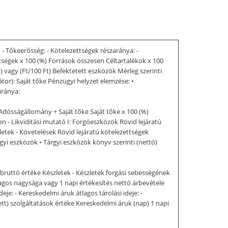
 Tőkeerősség: - Kötelezettségek részaránya: -
ettségek x 100 (%) Források összesen Céltartalékok x 100
) vagy (Ft/100 Ft) Befektetett eszközök Mérleg szerinti
or): Saját tõke Pénzügyi helyzet elemzése: •
aránya:
Adósságállomány + Saját tõke Saját tõke x 100 (%)
n - Likviditási mutató I: Forgóeszközök Rövid lejáratú
letek - Követelések Rövid lejáratú kötelezettségek
gyi eszközök • Tárgyi eszközök könyv szerinti (nettó)
 bruttó értéke Készletek - Készletek forgási sebességének
lagos nagysága vagy 1 napi értékesítés nettó árbevétele
eje: - Kereskedelmi áruk átlagos tárolási ideje: -
ett) szolgáltatások értéke Kereskedelmi áruk (nap) 1 napi