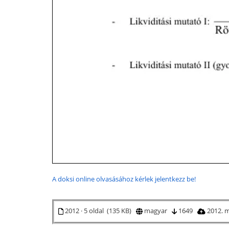
A doksi online olvasásához kérlek jelentkezz be!
2012 · 5 oldal (135 KB)
magyar
1649
2012. m