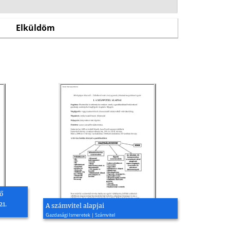
ő
21.
A számvitel alapjai
Gazdasági Ismeretek | Számvitel