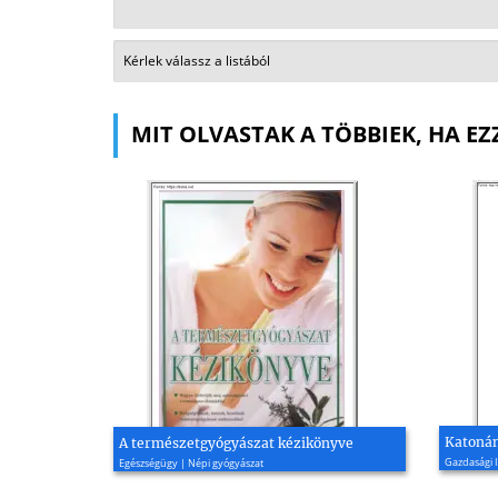
MIT OLVASTAK A TÖBBIEK, HA EZ
Katonán
A természetgyógyászat kézikönyve
Gazdasági I
Egészségügy | Népi gyógyászat