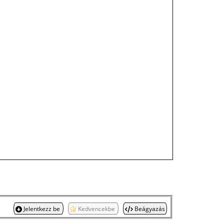
Jelentkezz be
Kedvencekbe
Beágyazás