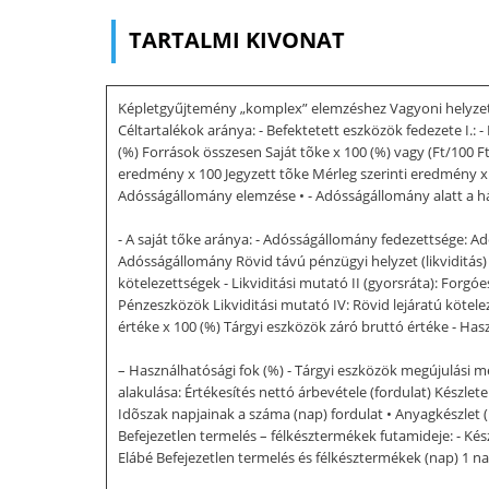
TARTALMI KIVONAT
Képletgyűjtemény „komplex” elemzéshez Vagyoni helyzet e
Céltartalékok aránya: - Befektetett eszközök fedezete I.: 
(%) Források összesen Saját tõke x 100 (%) vagy (Ft/100 Ft
eredmény x 100 Jegyzett tõke Mérleg szerinti eredmény x 
Adósságállomány elemzése • - Adósságállomány alatt a hát
- A saját tőke aránya: - Adósságállomány fedezettsége: A
Adósságállomány Rövid távú pénzügyi helyzet (likviditás)
kötelezettségek - Likviditási mutató II (gyorsráta): Forg
Pénzeszközök Likviditási mutató IV: Rövid lejáratú kötelez
értéke x 100 (%) Tárgyi eszközök záró bruttó értéke - Hasz
– Használhatósági fok (%) - Tárgyi eszközök megújulási mé
alakulása: Értékesítés nettó árbevétele (fordulat) Készle
Idõszak napjainak a száma (nap) fordulat • Anyagkészlet (na
Befejezetlen termelés – félkésztermékek futamideje: - Kész
Elábé Befejezetlen termelés és félkésztermékek (nap) 1 n