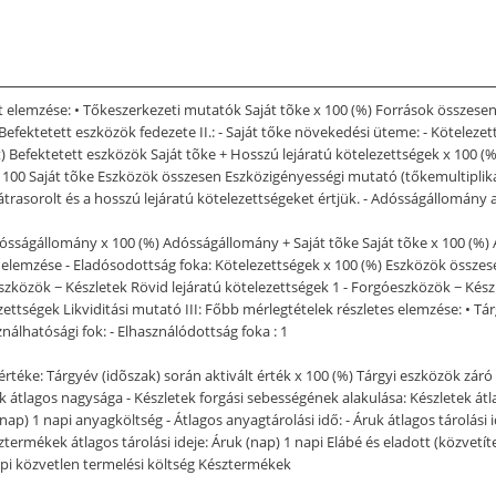
lemzése: • Tőkeszerkezeti mutatók Saját tõke x 100 (%) Források összesen -
- Befektetett eszközök fedezete II.: - Saját tőke növekedési üteme: - Kötelez
) Befektetett eszközök Saját tõke + Hosszú lejáratú kötelezettségek x 100 (%
100 Saját tõke Eszközök összesen Eszközigényességi mutató (tőkemultiplikát
rasorolt és a hosszú lejáratú kötelezettségeket értjük. - Adósságállomány 
dósságállomány x 100 (%) Adósságállomány + Saját tõke Saját tõke x 100 (%) 
 elemzése - Eladósodottság foka: Kötelezettségek x 100 (%) Eszközök összese
óeszközök − Készletek Rövid lejáratú kötelezettségek 1 - Forgóeszközök − Kész
ettségek Likviditási mutató III: Főbb mérlegtételek részletes elemzése: • Tár
nálhatósági fok: - Elhasználódottság foka : 1
rtéke: Tárgyév (idõszak) során aktivált érték x 100 (%) Tárgyi eszközök záró
tek átlagos nagysága - Készletek forgási sebességének alakulása: Készletek át
p) 1 napi anyagköltség - Átlagos anyagtárolási idő: - Áruk átlagos tárolási id
termékek átlagos tárolási ideje: Áruk (nap) 1 napi Elábé és eladott (közvetít
api közvetlen termelési költség Késztermékek