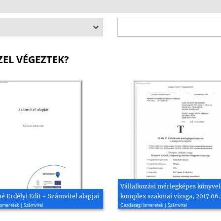
ZEL VÉGEZTEK?
Vállalkozási mérlegképes könyvel
é Erdélyi Edit - Számvitel alapjai
komplex szakmai vizsga, 2017.06.
smeretek | Számvitel
Gazdasági Ismeretek | Számvitel