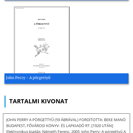
John Perry - A pörgettyű
TARTALMI KIVONAT
JOHN PERRY A PÖRGETTYŰ (59 ÁBRÁVAL) FORDÍTOTTA: BEKE MANÓ
BUDAPEST, FŐVÁROSI KÖNYV- ÉS LAPKIADÓ RT. [1920 UTÁN]
Elektronikus kiadás: Németh Ferenc, 2005. John Perry: A pörgettyű A