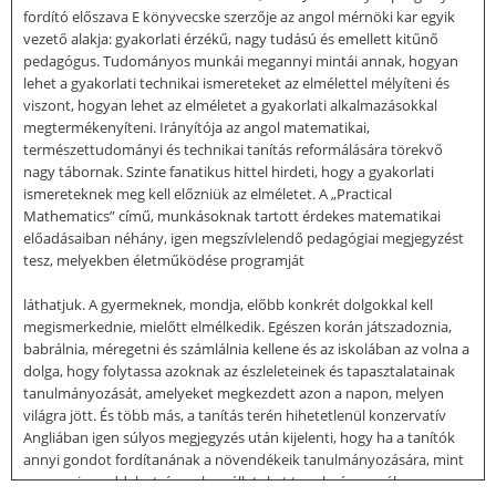
fordító előszava E könyvecske szerzője az angol mérnöki kar egyik
vezető alakja: gyakorlati érzékű, nagy tudású és emellett kitűnő
pedagógus. Tudományos munkái megannyi mintái annak, hogyan
lehet a gyakorlati technikai ismereteket az elmélettel mélyíteni és
viszont, hogyan lehet az elméletet a gyakorlati alkalmazásokkal
megtermékenyíteni. Irányítója az angol matematikai,
természettudományi és technikai tanítás reformálására törekvő
nagy tábornak. Szinte fanatikus hittel hirdeti, hogy a gyakorlati
ismereteknek meg kell előzniük az elméletet. A „Practical
Mathematics” című, munkásoknak tartott érdekes matematikai
előadásaiban néhány, igen megszívlelendő pedagógiai megjegyzést
tesz, melyekben életműködése programját
láthatjuk. A gyermeknek, mondja, előbb konkrét dolgokkal kell
megismerkednie, mielőtt elmélkedik. Egészen korán játszadoznia,
babrálnia, méregetni és számlálnia kellene és az iskolában az volna a
dolga, hogy folytassa azoknak az észleleteinek és tapasztalatainak
tanulmányozását, amelyeket megkezdett azon a napon, melyen
világra jött. És több más, a tanítás terén hihetetlenül konzervatív
Angliában igen súlyos megjegyzés után kijelenti, hogy ha a tanítók
annyi gondot fordítanának a növendékeik tanulmányozására, mint
amennyi gonddal a trénerek az állatokat tanulmányozzák,