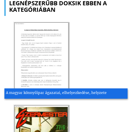
LEGNÉPSZERŰBB DOKSIK EBBEN A
KATEGÓRIÁBAN
A magyar könnyűipar ágazatai, elhelyezkedése, helyzete