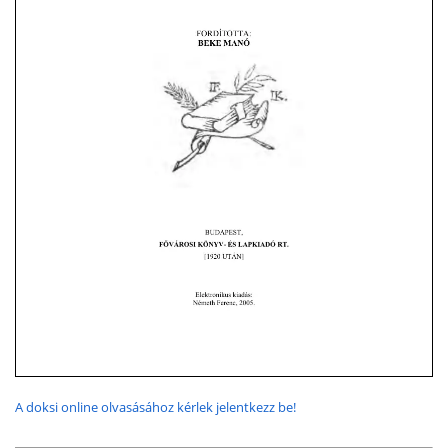
A doksi online olvasásához kérlek jelentkezz be!