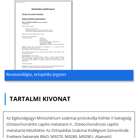
Reumatológia, ortopédia jegyzet
TARTALMI KIVONAT
Az Egészségügyi Minisztérium szakmai protokollja Köhler II betegség
(Osteochondritis capitis metatarsi II., Osteochondrosis capitis
metatarsi) Készítette: Az Ortopédiai Szakmai Kollégium Szinonímák:
Freiberg betegség BNO: M9270, M9280, M9290 I. Alapvető