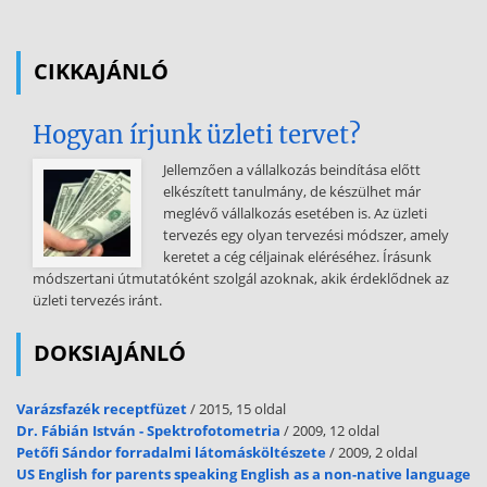
mely járási neházságet, fájdalmat okoz, ami álló járó munkavégzést
korlátozza. A betegség életet nem veszélyeztet. 5.4 Jellemző életkor:
12-18 év 5.5 Jellemző nem: Lányoknál gyakoribb II.
CIKKAJÁNLÓ
Diagnózis 1. Diagnosztikai algoritmusok  Anamnesis  Megtekintés
 Fizikális vizsgálat  Rtg. felvétel készítés  Kétes esetben kiegészítő
Hogyan írjunk üzleti tervet?
vizsgálatok:  Scintigraphia  MRI  Labor 2. Anamnesis    
Előzetes trauma nélkül, terheléskor jelentkező előláb fájdalom.
Jellemzően a vállalkozás beindítása előtt
Lábháti duzzanat A fájdalom pihenésre enyhül vagy szűnik Az
elkészített tanulmány, de készülhet már
anamnesisben trauma nem szerepel 3. Fizikális vizsgálat  A lábak
meglévő vállalkozás esetében is. Az üzleti
összehasonlító vizsgálata során az étintett lábháton duzzanat
tervezés egy olyan tervezési módszer, amely
észlelhető, az érintett metatarsus fejecs nyomásra érzékeny, a
keretet a cég céljainak eléréséhez. Írásunk
metatasrophalangealis izület mozgatása fájdalmas. A lábboltozatok
módszertani útmutatóként szolgál azoknak, akik érdeklődnek az
gyakran ellapúltak. Felső és alsó ugró valamint Chopart izületek
üzleti tervezés iránt.
mozgásai megtartottak. 4. Kötelező diagnosztikai vizsgálatok 4.1
Laboratóriumi vizsgálatok:  Nincs specifikus laborvizsgálat a
DOKSIAJÁNLÓ
lábközépcsontfejecs necrosis kimutatásához 4.2 Képalkotó
vizsgálatok:  Kétirányú felvétel az érintett előlábról
Varázsfazék receptfüzet
/ 2015, 15 oldal
 Scintigraphiás vizsgálat / fakultatív /  MR / obligát amennyiben az
Dr. Fábián István - Spektrofotometria
/ 2009, 12 oldal
anamesis és fizikalis vizsgálat e betegségre utal, de a rtg. felvétel
Petőfi Sándor forradalmi látomásköltészete
/ 2009, 2 oldal
negatív / 4.3 Egyéb: Egyéb vizsgálat általában nem szükséges 5.
US English for parents speaking English as a non-native language
Kiegészítő diagnosztikai vizsgálatok Általában nem szükséges 2 6.