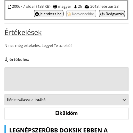
2006 · 7 oldal (133 KB)
magyar
26
2013. február 28.
Jelentkezz be
Kedvencekbe
Beágyazás
Értékelések
Nincs még értékelés. Legyél Te az első!
Új értékelés:
LEGNÉPSZERŰBB DOKSIK EBBEN A