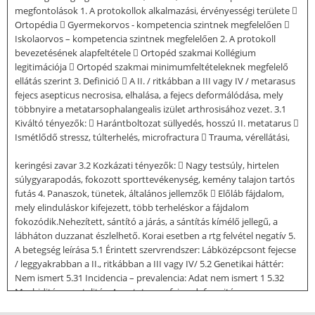
megfontolások 1. A protokollok alkalmazási, érvényességi területe 
Ortopédia  Gyermekorvos - kompetencia szintnek megfelelően 
Iskolaorvos – kompetencia szintnek megfelelően 2. A protokoll
bevezetésének alapfeltétele  Ortopéd szakmai Kollégium
legitimációja  Ortopéd szakmai minimumfeltételeknek megfelelő
ellátás szerint 3. Definició  A II. / ritkábban a III vagy IV / metarasus
fejecs asepticus necrosisa, elhalása, a fejecs deformálódása, mely
többnyire a metatarsophalangealis izület arthrosisához vezet. 3.1
Kiváltó tényezők:  Harántboltozat süllyedés, hosszú II. metatarus 
Ismétlődő stressz, túlterhelés, microfractura  Trauma, vérellátási,
keringési zavar 3.2 Kozkázati tényezők:  Nagy testsúly, hirtelen
súlygyarapodás, fokozott sporttevékenység, kemény talajon tartós
futás 4. Panaszok, tünetek, általános jellemzők  Előláb fájdalom,
mely elinduláskor kifejezett, több terheléskor a fájdalom
fokozódik.Nehezített, sántító a járás, a sántítás kímélő jellegű, a
lábháton duzzanat észlelhető. Korai esetben a rtg felvétel negatív 5.
A betegség leírása 5.1 Érintett szervrendszer: Lábközépcsont fejecse
/ leggyakrabban a II., ritkábban a III vagy IV/ 5.2 Genetikai háttér:
Nem ismert 5.31 Incidencia – prevalencia: Adat nem ismert 1 5.32
Morbiditás, mortalitás: A metatarsus fejecsdeformitása
metatarsophalangealis izületi arthrosishoz vezet a felnőtt korban,