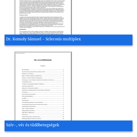
Dr. Komoly Sámuel - Sclerosis multiplex
Szív-, vér és tüdőbetegségek