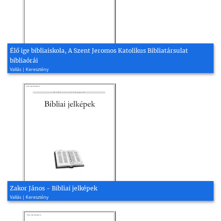
Élő ige bibliaiskola, A Szent Jeromos Katolikus Bibliatársulat
bibliaórái
Vallás | Keresztény
Zakor János - Bibliai jelképek
Vallás | Keresztény