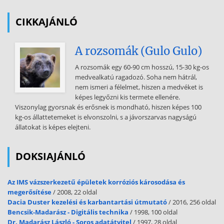
részesült a keresztségben. [2098] 1282 A legősibb időktől fogva
csecsemőket is keresztelünk, mert a keresztség Isten kegyelme és
CIKKAJÁNLÓ
ajándéka, mely nem
tételez föl emberi érdemeket; a csecsemőket az Egyház hitében
A rozsomák (Gulo Gulo)
keresztelik meg. A keresztény életbe való belépés utat nyit az igazi
szabadságra 1283 A keresztség nélkül meghalt kisgyermekekre
A rozsomák egy 60-90 cm hosszú, 15-30 kg-os
vonatkozóan az Egyház liturgiája arra buzdít, hogy bízzunk az isteni
medvealkatú ragadozó. Soha nem hátrál,
irgalmasságban és imádkozzunk üdvösségükért. 1284 Szükség
nem ismeri a félelmet, hiszen a medvéket is
esetén bárki keresztelhet, csak legyen az a szándéka, hogy azt teszi,
képes legyőzni kis termete ellenére.
amit az Egyház tesz, és a keresztelendő fejére vizet öntve mondja:
Viszonylag gyorsnak és erősnek is mondható, hiszen képes 100
,,Én téged megkeresztellek az Atya, a Fiú és a Szentlélek nevében,'' 1
kg-os állattetemeket is elvonszolni, s a jávorszarvas nagyságú
Szerző: vivafidel@axelero.hu 2004.0602 Bérmálás szentsége
állatokat is képes elejteni.
Összefoglalás 1315 ,,Amikor a Jeruzsálemben maradt apostolok
meghallották, hogy Szamaria elfogadta Isten szavát, elküldték
hozzájuk Pétert és Jánost. Amikor megérkeztek, imádkoztak értük,
DOKSIAJÁNLÓ
hogy kapják meg a Szentlelket. Mert még egyikükre sem szállt le,
hanem csak meg voltak keresztelve Urunk Jézus nevében. Akkor
Az IMS vázszerkezetű épületek korróziós károsodása és
rájuk tették
megerősítése
/ 2008, 22 oldal
Dacia Duster kezelési és karbantartási útmutató
/ 2016, 256 oldal
kezüket, és megkapták a Szentlelket'' (ApCsel 8,14--17) 1316 A
Bencsik-Madarász - Digitális technika
/ 1998, 100 oldal
bérmálás tökéletesíti a keresztségi kegyelmet; szentség, melyet a
Dr. Madarász László - Soros adatátvitel
/ 1997, 28 oldal
Szentlélek azért ajándékoz, hogy mélyebben meggyökereztessen az