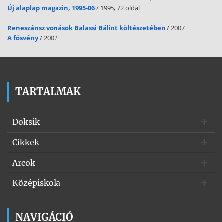
Új alaplap magazin, 1995-06
/ 1995, 72 oldal
istengyermekségben, erősebben beletestesítsen Krisztusba,
erősebb kötelékkel kössön az Egyházhoz, szorosabban fűzzön az
Reneszánsz vonások Balassi Bálint költészetében
/ 2007
Egyház küldetéséhez, s támogasson abban, hogy a keresztény hitről
A fösvény
/ 2007
tanúságot tegyünk szóval, melyet tettek követnek. 1317 A bérmálás
-- mint a keresztség is -- a keresztény ember lelkébe lelki pecsétet,
eltörölhetetlen jegyet nyom; emiatt az életben csak egyszer vehető
fel. 1318 Keleten e szentséget közvetlenül a keresztség után
szolgáltatják ki, és követi az Eucharisztiában való részesedés; ez a
hagyomány a keresztény beavatás három szentségének egységét
TARTALMAK
emeli ki. A latin egyházban e szentséget akkor szolgáltatják ki,
amikor a bérmálandó eléri az értelem használatának korát, s
Doksik
kiszolgáltatása általában a püspöknek van fönntartva, annak
jelzésére, hogy ez a szentség megerősíti az egyházi köteléket. 1319 A
Cikkek
bérmálandónak, aki elérte az értelem használatának korát, meg kell
vallania a hitet, a kegyelem állapotában kell lennie, akarnia kell a
Arcok
szentség fölvételét, és késznek kell lennie arra, hogy vállalja Krisztus
tanítványának és tanújának feladatát az egyházi közösségben és a
Középiskola
földi dolgok közepette. 1320 A bérmálás szertartásának lényege a
szent krizmával való megkenés a megkeresztelt ember homlokán
(Keleten más testrészein is), kézrátétel és e szavak kíséretében:
NAVIGÁCIÓ
,,Vedd a Szentlélek ajándékának jelét'' (a római szertartásban); ,,a