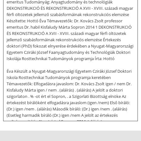
emeritus Tudományág: Anyagtudomány és technológiák
DEKONSTRUKCIÓ ÉS REKONSTRUKCIÓ A XVII - XVIII. századi magyar
férfi öltözetek jellemző szabásformáinak rekonstrukciós elemzése
Készítette: Hottó Éva Témavezetők: Dr. Kovács Zsolt professor
emeritus Dr. habil Kisfaludy Márta Sopron 2014 1 DEKONSTRUKCIÓ
ÉS REKONSTRUKCIÓ A XVII - XVIII. századi magyar férfi öltözetek
jellemző szabásformáinak rekonstrukciós elemzése Értekezés
doktori (PhD) fokozat elnyerése érdekében a Nyugat-Magyarországi
Egyetem Cziráki József Faanyagtudomány és Technológiák Doktori
Iskolája Rosttechnikai Tudományok programja Írta: Hottó
Éva Készült a Nyugat-Magyarországi Egyetem Cziráki József Doktori
Iskola Rosttechnikai Tudományok programja keretében
Témavezetők: Elfogadásra javaslom: Dr. Kovács Zsolt igen / nem Dr.
Kisfaludy Márta igen / nem . (aláírás) . (aláírás) A jelölt a doktori
szigorlaton . % -ot ért el Sopron, . a Szigorlati Bizottság elnöke Az
értekezést bírálóként elfogadásra javaslom (igen /nem) Első bíráló:
(Dr.) igen /nem . (aláírás) Második bíráló: (Dr.) igen /nem . (aláírás)
(Esetleg harmadik bíráló (Dr.) igen /nem A jelölt az értekezés
nyilvános vitáján.% - ot ért el Sopron, 2014. (aláírás) . a
Bírálóbizottság elnöke A doktori (Ph.D) oklevél minősítése . Az EDT
elnöke 2 NYILATKOZAT Alulírott Hottó Éva kijelentem, hogy ezt a
doktori értekezést magam készítettem és abban csak a megadott