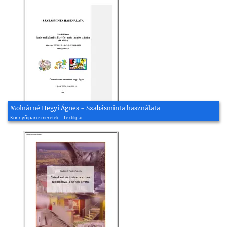
Molnárné Hegyi Ágnes - Szabásminta használata
Könnyűipari ismeretek | Textilipar