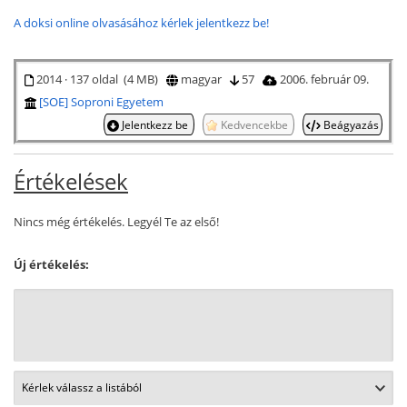
A doksi online olvasásához kérlek jelentkezz be!
2014 · 137 oldal (4 MB)
magyar
57
2006. február 09.
[SOE] Soproni Egyetem
Jelentkezz be
Kedvencekbe
Beágyazás
Értékelések
Nincs még értékelés. Legyél Te az első!
Új értékelés: