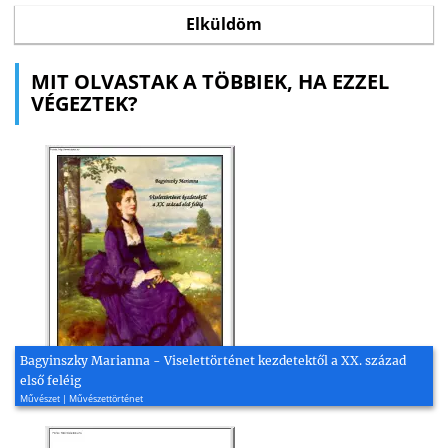
MIT OLVASTAK A TÖBBIEK, HA EZZEL
VÉGEZTEK?
Bagyinszky Marianna - Viselettörténet kezdetektől a XX. század
első feléig
Művészet | Művészettörténet