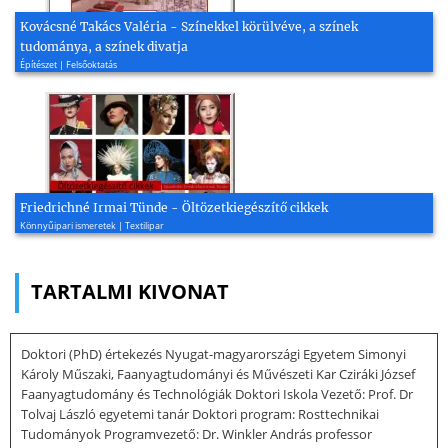
Kovácsné Takács Valéria - Színekkel körülvéve, a színek
tudománya, a színek divatja
Építészet | Felsőoktatás
Friedrichné Irmai Tünde - Öltözetkiegészítő cikkek
Könnyűipari ismeretek | Textilipar
TARTALMI KIVONAT
Doktori (PhD) értekezés Nyugat-magyarországi Egyetem Simonyi
Károly Műszaki, Faanyagtudományi és Művészeti Kar Cziráki József
Faanyagtudomány és Technológiák Doktori Iskola Vezető: Prof. Dr
Tolvaj László egyetemi tanár Doktori program: Rosttechnikai
Tudományok Programvezető: Dr. Winkler András professor