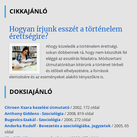
forrásokat használtam fel. Minden olyan rész, amelyet szó szerint,
CIKKAJÁNLÓ
vagy azonos tartalomban, de átfogalmazva más
forrásból átvettem, egyértelműen, a forrás megadásával
Hogyan írjunk esszét a történelem
megjelöltem. Sopron, 2014. árpilis 11 . Hottó Éva 3 KIVONAT Hottó
érettségire?
Éva DEKONSTRUKCIÓ ÉS REKONSTRUKCIÓ A XVII - XVIII. századi
magyar férfi öltözetek jellemző szabásformáinak rekonstrukciós
Ahogy közeledik a történelem érettségi,
elemzése Korabeli ruhadarabok készítésével elsősorban filmes- és
sokan döbbennek rá, hogy nem készültek fel
színházi jelmezek, hagyományőrző viseletek készítői foglalkoznak.
eléggé az esszéírás feladatra. Módszertani
Olyan korhű öltözetek, melyek a ruha szabását is autentikusan
útmutatónkban kitérünk a történet térbeli
bemutatják, egyrészt muzeológusok feldolgozásai alapján
és időbeli elhelyezésére, a források
készítethetők, akik az eredeti ruhadarabok szabásmintáit
elemzésére és az eseményeket alakító tényezőkre is.
méretpontosan lerajzolták, másrészt korabeli szabásmintarajzok
felhasználásával. A disszertáció a magyarországi céhes szabók
DOKSIAJÁNLÓ
mintakönyveiben megjelenő magyar férfi öltözetdarabok, a magyar
nadrág és a dolmány mintarajzainak rekonstrukciós feldolgozásával
foglalkozik. Célirányos és széleskörű irodalmi kutatás alapozza meg
Citroen Xsara kezelési útmutató
/ 2002, 172 oldal
a dekonstrukciós elemzést és
Anthony Giddens - Szociológia
/ 2008, 819 oldal
Bugovics-Szakál - Szociológia
/ 2006, 272 oldal
a rekonstrukció módszerének kidolgozását. Az empirikus kutatás a
Andorka Rudolf - Bevezetés a szociológiába, jegyzetek
/ 2005, 65
korabeli ruhadarabok szabásának elemzésére, méreteinek
oldal
meghatározásra és a szabásminták elkészítésére terjed ki. A