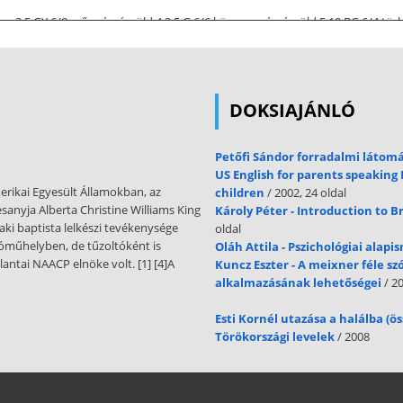
rga 3 5 GY 6/8 erős sárgászöld 4 2.5 G 6/6 közepes sárgászöld 5 10 BG 6/4 türkiz
mintát szabványosítottak. A színvisszaadás etalon színmintái Ri meghatároz
teljesítményeloszlásából és a referencia fényforrás spektrális teljesítményelos
keket. színkülönbségre jellemző Az egyes színmintákra vonatkozó értékeket bó
ási index meghatározása Ra = Σ R i / i Ra = 1/8 S Ri i = 18
DOKSIAJÁNLÓ
z izzólámpák Általános színvisszaadási index Egyéb fényforrások: Ra < 100 R
Petőfi Sándor forradalmi látom
US English for parents speaking 
merikai Egyesült Államokban, az
children
/ 2002, 24 oldal
sanyja Alberta Christine Williams King
Károly Péter - Introduction to Br
aki baptista lelkészi tevékenysége
oldal
tóműhelyben, de tűzoltóként is
Oláh Attila - Pszichológiai alap
tlantai NAACP elnöke volt. [1] [4]A
Kuncz Eszter - A meixner féle sz
alkalmazásának lehetőségei
/ 20
Esti Kornél utazása a halálba (ö
Törökországi levelek
/ 2008