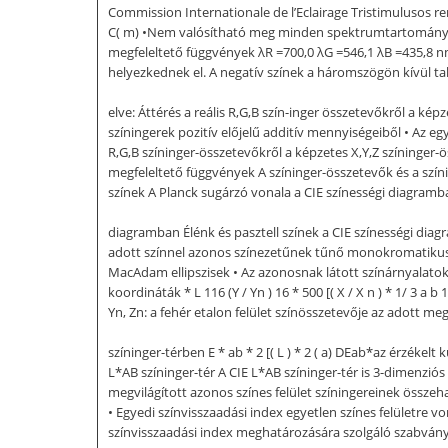
Commission Internationale de l’Eclairage Tristimulusos ren
C( m) •Nem valósítható meg minden spektrumtartományban. •
megfeleltető függvények λR =700,0 λG =546,1 λB =435,8 nm
helyezkednek el. A negatív színek a háromszögön kívül ta
elve: Áttérés a reális R,G,B szín-inger összetevőkről a kép
színingerek pozitív előjelű additív mennyiségeiből • Az egy
R,G,B színinger-összetevőkről a képzetes X,Y,Z színinger-
megfeleltető függvények A színinger-összetevők és a színin
színek A Planck sugárzó vonala a CIE színességi diagramb
diagramban Élénk és pasztell színek a CIE színességi dia
adott színnel azonos színezetűnek tűnő monokromatikus f
MacAdam ellipszisek • Az azonosnak látott színárnyalatok 
koordináták * L 116 (Y / Yn ) 16 * 500 [( X / X n ) * 1/ 3 a b 1
Yn, Zn: a fehér etalon felület színösszetevője az adott me
színinger-térben E * ab * 2 [( L ) * 2 ( a) DEab*az érzékelt k
L*AB színinger-tér A CIE L*AB színinger-tér is 3-dimenziós
megvilágított azonos színes felület színingereinek összeh
• Egyedi színvisszaadási index egyetlen színes felületre vo
színvisszaadási index meghatározására szolgáló szabvány