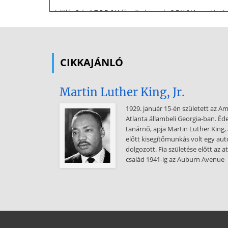
jelölés Szín 1 7.5 R 6/4 fáradt rózsaszín 2 5 Y 6/4 mustársá
6/8 orgonaszín Speciális igények esetére további 6 szín
spektrális reflexiójukra. A vizsgált fényforrás spektrális 
reflexiójából számítástechnikailag határozzák meg a érté
átlagaként meghatározható az Ra értéke. Az Ra színvisszaad
CIKKAJÁNLÓ
Referencia fényforrások: • a természetes nappali fény • a
VÉGE
Martin Luther King, Jr.
1929. január 15-én született az A
Atlanta állambeli Georgia-ban. Éde
tanárnő, apja Martin Luther King, 
előtt kisegítőmunkás volt egy au
dolgozott. Fia születése előtt az a
család 1941-ig az Auburn Avenue