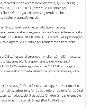
g)mérései: A színkeverő berendezés R( 1) + G( 2) + B( 3) =
 R( 2) + B( 1), 3) = C( azaz m) A CIE színinger
erékek színpontjai a háromszög területén belül
üszöbölni. A transzformáció
nden létező színinger kikeverhető legyen az alap
színinger-összetevő legyen azonos a V -val Áttérés a reális
1441B Z = -0,46807R + 0,08875G + 1,00921B Az új színinger-
papucs-diagram) A CIE színinger-rendszerben kezelhető
sz a CIE színességi diagramban A jellemző hullámhossz az
ötő egyenes tűzi ki a spektrum színek vonalán. A
 A CIE 1976 színességi diagram A CIE L*ab színinger-
, Y, Z: a vizsgált színminta jellemzője (színösszetevője) • Xn,
ő • 3,0.6,0 jól látható • 6,0.12,0 nagy * 2 1/ 2 ( b)] A CIE
 amely az adott fényforrás és a referencia fényforrás által
szem színadaptációját az adott fényforráshoz. Jellemzője:
nvisszaadási indexének átlaga (Ra) Az általános