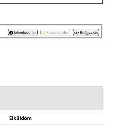
Jelentkezz be
Kedvencekbe
Beágyazás