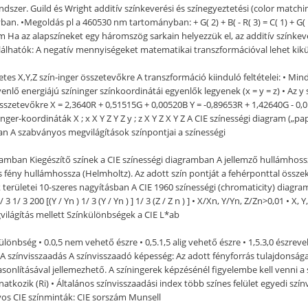
dszer. Guild és Wright additív színkeverési és színegyeztetési (color matchin
Megoldás pl a 460530 nm tartományban: + G( 2) + B( - R( 3) = C( 1) + G( m) +
 Ha az alapszíneket egy háromszög sarkain helyezzük el, az additív színkev
lálhatók: A negatív mennyiségeket matematikai transzformációval lehet kik
zetes X,Y,Z szín-inger összetevőkre A transzformáció kiinduló feltételei: • Mi
enlő energiájú színinger színkoordinátái egyenlők legyenek (x = y = z) • Az y 
összetevőkre X = 2,3640R + 0,51515G + 0,00520B Y = -0,89653R + 1,42640G - 0,0
ger-koordináták X ; x X Y Z Y Z y ; z X Y Z X Y Z A CIE színességi diagram („
an A szabványos megvilágítások színpontjai a színességi
gramban Kiegészítő színek a CIE színességi diagramban A jellemző hullámhos
ény hullámhossza (Helmholtz). Az adott szín pontját a fehérponttal összek
területei 10-szeres nagyításban A CIE 1960 színességi (chromaticity) diagram
/ 3 1/ 3 200 [(Y / Yn ) 1/ 3 (Y / Yn ) ] 1/ 3 (Z / Z n ) ] • X/Xn, Y/Yn, Z/Zn>0,01 • X
gvilágítás mellett Színkülönbségek a CIE L*ab
ülönbség • 0.0,5 nem vehető észre • 0,5.1,5 alig vehető észre • 1,5.3,0 észrevehet
 A színvisszaadás A színvisszaadó képesség: Az adott fényforrás tulajdonsága,
asonlításával jellemezhető. A színingerek képzésénél figyelembe kell venni a 
natkozik (Ri) • Általános színvisszaadási index több színes felület egyedi szí
os CIE színminták: CIE sorszám Munsell