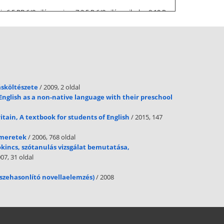
 6 5 PB 6/8 világos piros 7 2.5 P 6/8 világos ibolya 8 10 P
ásához nincs szükség magukra a színmintákra, csupán
zlásából, továbbá a vizsgált színminta spektrális
l levonva kapjuk meg az (Ri) értékeket. Az (Ri) értékek
a = 100 A legjobb színvisszaadása a fekete sugárzónak van
ásköltészete
/ 2009, 2 oldal
English as a non-native language with their preschool
itain, A textbook for students of English
/ 2015, 147
ismeretek
/ 2006, 768 oldal
ókincs, szótanulás vizsgálat bemutatása,
07, 31 oldal
sszehasonlító novellaelemzés)
/ 2008