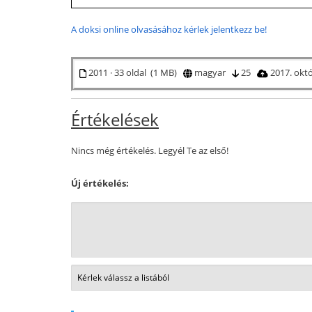
A doksi online olvasásához kérlek jelentkezz be!
2011 · 33 oldal (1 MB)
magyar
25
2017. okt
Értékelések
Nincs még értékelés. Legyél Te az első!
Új értékelés: