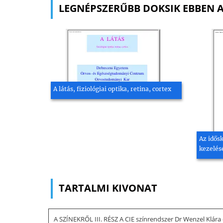
LEGNÉPSZERŰBB DOKSIK EBBEN 
A látás, fiziológiai optika, retina, cortex
Az idős
kezelés
TARTALMI KIVONAT
A SZÍNEKRŐL III. RÉSZ A CIE színrendszer Dr Wenzel Klá