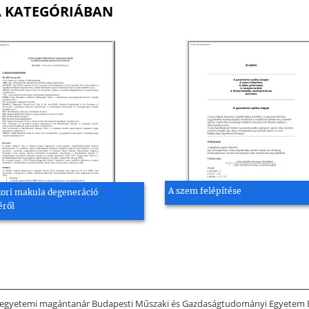
A KATEGÓRIÁBAN
A szem felépítése
kori makula degeneráció
éről
ra egyetemi magántanár Budapesti Műszaki és Gazdaságtudományi Egyetem Bu