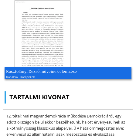
Kosztolányi Dezső műveinek elemzése
Irodalom | Középiskola
TARTALMI KIVONAT
12. tétel: Mai magyar demokrácia működése Demokráciáról, egy
adott országon belül akkor beszélhetünk, ha ott érvényesülnek az
alkotmányosság klasszikus alapelvei.  A hatalommegosztás elve:
érvényesül az államhatalmi ágak megosztása és elválasztása