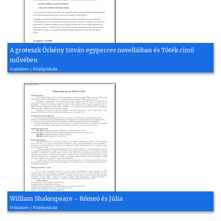
A groteszk Örkény István egyperces novelláiban és Tóték című
művében
Irodalom | Középiskola
William Shakespeare - Rómeó és Júlia
Irodalom | Középiskola