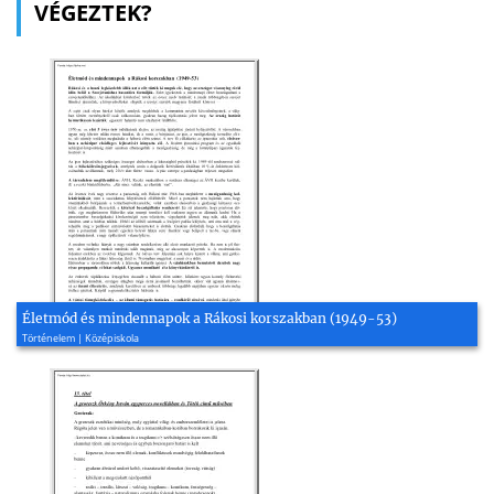
VÉGEZTEK?
Életmód és mindennapok a Rákosi korszakban (1949-53)
Történelem | Középiskola