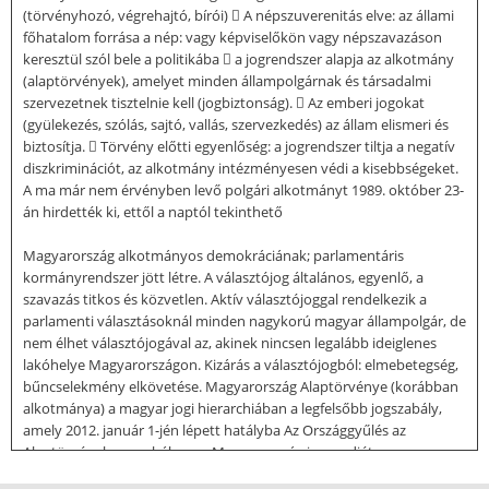
(törvényhozó, végrehajtó, bírói)  A népszuverenitás elve: az állami
főhatalom forrása a nép: vagy képviselőkön vagy népszavazáson
keresztül szól bele a politikába  a jogrendszer alapja az alkotmány
(alaptörvények), amelyet minden állampolgárnak és társadalmi
szervezetnek tisztelnie kell (jogbiztonság).  Az emberi jogokat
(gyülekezés, szólás, sajtó, vallás, szervezkedés) az állam elismeri és
biztosítja.  Törvény előtti egyenlőség: a jogrendszer tiltja a negatív
diszkriminációt, az alkotmány intézményesen védi a kisebbségeket.
A ma már nem érvényben levő polgári alkotmányt 1989. október 23-
án hirdették ki, ettől a naptól tekinthető
Magyarország alkotmányos demokráciának; parlamentáris
kormányrendszer jött létre. A választójog általános, egyenlő, a
szavazás titkos és közvetlen. Aktív választójoggal rendelkezik a
parlamenti választásoknál minden nagykorú magyar állampolgár, de
nem élhet választójogával az, akinek nincsen legalább ideiglenes
lakóhelye Magyarországon. Kizárás a választójogból: elmebetegség,
bűncselekmény elkövetése. Magyarország Alaptörvénye (korábban
alkotmánya) a magyar jogi hierarchiában a legfelsőbb jogszabály,
amely 2012. január 1-jén lépett hatályba Az Országgyűlés az
Alaptörvényben szabályozza Magyarország jogrendjét, az
állampolgárok alapvető jogait és kötelezettségeit, meghatározza az