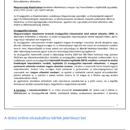
A doksi online olvasásához kérlek jelentkezz be!