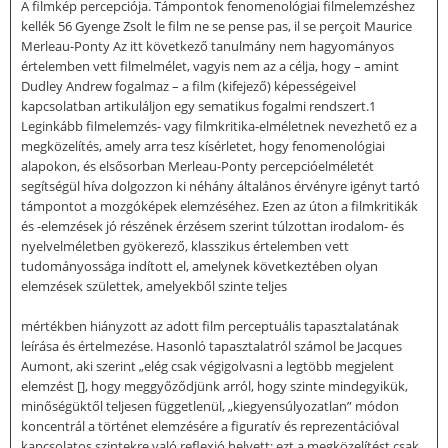
A filmkép percepciója. Támpontok fenomenológiai filmelemzéshez
kellék 56 Gyenge Zsolt le film ne se pense pas, il se perçoit Maurice
Merleau-Ponty Az itt következő tanulmány nem hagyományos
értelemben vett filmelmélet, vagyis nem az a célja, hogy – amint
Dudley Andrew fogalmaz – a film (kifejező) képességeivel
kapcsolatban artikuláljon egy sematikus fogalmi rendszert.1
Leginkább filmelemzés- vagy filmkritika-elméletnek nevezhető ez a
megközelítés, amely arra tesz kísérletet, hogy fenomenológiai
alapokon, és elsősorban Merleau-Ponty percepcióelméletét
segítségül híva dolgozzon ki néhány általános érvényre igényt tartó
támpontot a mozgóképek elemzéséhez. Ezen az úton a filmkritikák
és -elemzések jó részének érzésem szerint túlzottan irodalom- és
nyelvelméletben gyökerező, klasszikus értelemben vett
tudományossága indított el, amelynek következtében olyan
elemzések születtek, amelyekből szinte teljes
mértékben hiányzott az adott film perceptuális tapasztalatának
leírása és értelmezése. Hasonló tapasztalatról számol be Jacques
Aumont, aki szerint „elég csak végigolvasni a legtöbb megjelent
elemzést [], hogy meggyőződjünk arról, hogy szinte mindegyikük,
minőségüktől teljesen függetlenül, „kiegyensúlyozatlan” módon
koncentrál a történet elemzésére a figuratív és reprezentációval
kapcsolatos szintekre való reflexió helyett; ezt a megközelítést csak