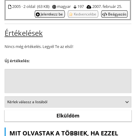
2005 · 2 oldal (63 KB)
magyar
197
2007. február 25.
Jelentkezz be
Kedvencekbe
Beágyazás
Értékelések
Nincs még értékelés. Legyél Te az első!
Új értékelés:
MIT OLVASTAK A TÖBBIEK, HA EZZEL