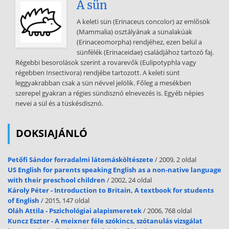
A sün
a lírát, nincs ütem, se szó, se tag. Ez a szabadversre utal Úgy jelenik
meg mint a durvaság megtestesítője, a modern költészet állatias,
A keleti sün (Erinaceus concolor) az emlősök
hajszolt: tüdő liheg. A torok kiált: független az érzelmektől,
(Mammalia) osztályának a sünalakúak
tömegesedés. Felmerül egy vád az individualizmus ellen: "mit ér a
(Erinaceomorpha) rendjéhez, ezen belül a
szó, amely csupán tiéd?", de rögtön meg is adja rá a v álaszt: "testvér
sünfélék (Erinaceidae) családjához tartozó faj.
az, aki nem hallja meg testvére panaszát?". Tehát a kollektivizmus:
Régebbi besorolások szerint a rovarevők (Eulipotyphla vagy
milliók nyögése; testvérek vagyunk: negatívumként jelenik meg,
régebben Insectivora) rendjébe tartozott. A keleti sünt
mint ösztönvilág, mocsár, ezzel szemben áll az élet kettes csöndje,
leggyakrabban csak a sün névvel jelölik. Főleg a mesékben
ami individum, de nem magány, nem számkivetettség, hanem a
szerepel gyakran a régies sündisznó elnevezés is. Egyéb népies
boldogság szigete. Az utolsó sor: "Az istenek halnak, az ember él"
nevei a sül és a tüskésdisznó.
ambivalens kijelentés, pozitív, hogy az ember él, de negatív, hogy az
istenek, a líra, meghal (az ember kiürül)! . A líra halála? „A líra elhal,
néma ez a
DOKSIAJÁNLÓ
kor”, panaszolta Babits a h úszas évek elején. „Kinek szólsz, lélek?
Petőfi Sándor forradalmi látomásköltészete
/ 2009, 2 oldal
Mondják, milliók / nyögését nyögd ma, testvérek vagyunk / s mit ér
US English for parents speaking English as a non-native language
a szó, amely csupán tiéd [. ] önzõ a világ: / csak közös inség, közös
with their preschool children
/ 2002, 24 oldal
láz, közös / zavar dadog, – a többi csönd s magány.” (Régen
Károly Péter - Introduction to Britain, A textbook for students
elzengtek Sappho napjai) Babits Mihály, akit a l’art pour l’art
of English
/ 2015, 147 oldal
költõjének tartanak, felpanaszolja, hogy a költõk önzõn magukba
Oláh Attila - Pszichológiai alapismeretek
/ 2006, 768 oldal
csukódnak, nem törõdve a világ gondjával-bajával. Kétségtelen,
Kuncz Eszter - A meixner féle szókincs, szótanulás vizsgálat
hogy a vers lehet „osztályharcos”, lehet társadalmi kritika, politikai