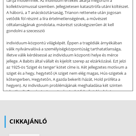
tartja modernnek. Az individum értékeit akarja megőrizni a
kollektivizmussal szemben. Jellegzetesen katasztrófa utáni költészet.
A háború, a T anácsköztársaság, Trianon rettenete után jogosan
vetődik föl részint a líra értelmetlenségének, a művészet
céltalanságának gondolata, másrészt szükségszerűen át kell
gondolni a szecesszió
individuum-központú világképét. Éppen a tragédiák árnyékában
válik nyilvánvalóvá a személyiségközpontúság tarthatatlansága,
illetve válik kérdésessé az individuum központi helye és mérce
jellege. A Babits által vállalt és kijelölt szerep az elzárkózásé. Ezt jelzi
az 1925-ös ‘Sziget és tenger’ kötet címe is. Két jellegzetes motívum a
sziget és a hegy, hegytető (A sziget nem elég magas, Hús-szigetek a
kőtengerben, Hegytetőn, A gazda bekeríti házát, Hold próféta a
hegyen). Az individuum problémájának meghaladása két szinten
jelentkezik. Egyrészt a teremtménytudat felerősödéseként
jelentkezik, a gazdára, a gondviselőre való ráhagyatkozás
gesztusaként (Ádáz kutyám, Mint a kutya silány házában,
Psychoanalysis Christiana); másrészt a kérdéseket egyetemesebb
horizontba állítani (Örökkék ég a felhők mögött). A Régen elzengtek
CIKKAJÁNLÓ
Sappho napjai is az individumot tartja értéknek. A kortársakról azt
írja, hogy merész kezekkel téptük a kényes leány hegedű-testét, azaz