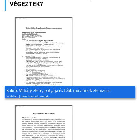
VÉGEZTEK?
Babits Mihály élete, pályája és főbb műveinek elemzése
Irodalom | Tanulmányok, esszék