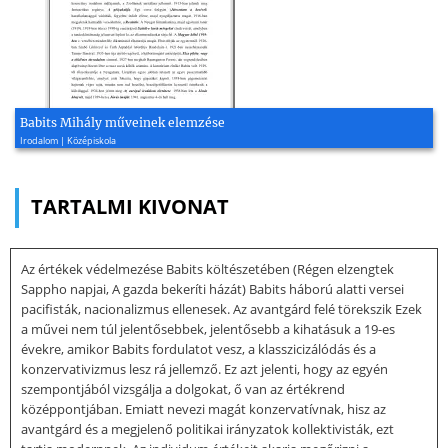
Babits Mihály műveinek elemzése
Irodalom | Középiskola
TARTALMI KIVONAT
Az értékek védelmezése Babits költészetében (Régen elzengtek
Sappho napjai, A gazda bekeríti házát) Babits háború alatti versei
pacifisták, nacionalizmus ellenesek. Az avantgárd felé törekszik Ezek
a művei nem túl jelentősebbek, jelentősebb a kihatásuk a 19-es
évekre, amikor Babits fordulatot vesz, a klasszicizálódás és a
konzervativizmus lesz rá jellemző. Ez azt jelenti, hogy az egyén
szempontjából vizsgálja a dolgokat, ő van az értékrend
középpontjában. Emiatt nevezi magát konzervatívnak, hisz az
avantgárd és a megjelenő politikai irányzatok kollektivisták, ezt