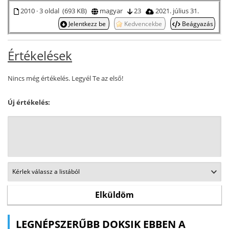
2010 · 3 oldal (693 KB)
magyar
23
2021. július 31.
Jelentkezz be
Kedvencekbe
Beágyazás
Értékelések
Nincs még értékelés. Legyél Te az első!
Új értékelés:
LEGNÉPSZERŰBB DOKSIK EBBEN A