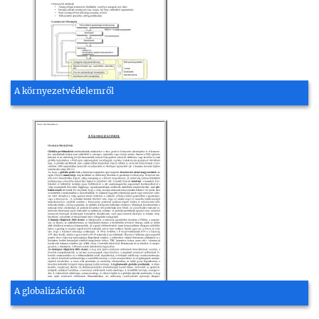
A környezetvédelemről
A globalizációról