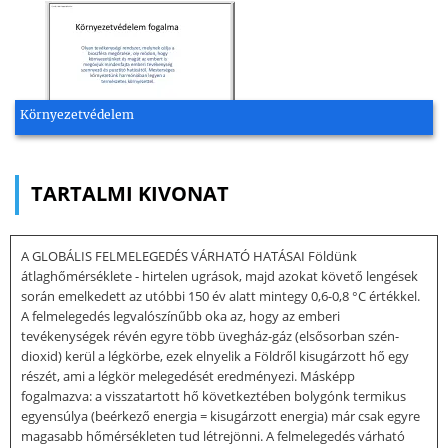
Környezetvédelem
TARTALMI KIVONAT
A GLOBÁLIS FELMELEGEDÉS VÁRHATÓ HATÁSAI Földünk
átlaghőmérséklete - hirtelen ugrások, majd azokat követő lengések
során emelkedett az utóbbi 150 év alatt mintegy 0,6-0,8 °C értékkel.
A felmelegedés legvalószínűbb oka az, hogy az emberi
tevékenységek révén egyre több üvegház-gáz (elsősorban szén-
dioxid) kerül a légkörbe, ezek elnyelik a Földről kisugárzott hő egy
részét, ami a légkör melegedését eredményezi. Másképp
fogalmazva: a visszatartott hő következtében bolygónk termikus
egyensúlya (beérkező energia = kisugárzott energia) már csak egyre
magasabb hőmérsékleten tud létrejönni. A felmelegedés várható