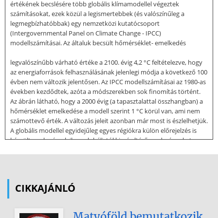
értékének becslésére több globális klímamodellel végeztek
számításokat, ezek közül a legismertebbek (és valószínűleg a
legmegbízhatóbbak) egy nemzetközi kutatócsoport
(Intergovernmental Panel on Climate Change - IPCC)
modellszámításai. Az általuk becsült hőmérséklet- emelkedés
legvalószínűbb várható értéke a 2100. évig 4,2 °C feltételezve, hogy
az energiaforrások felhasználásának jelenlegi módja a következő 100
évben nem változik jelentősen. Az IPCC modellszámításai az 1980-as
években kezdődtek, azóta a módszerekben sok finomítás történt.
Az ábrán látható, hogy a 2000 évig (a tapasztalattal összhangban) a
hőmérséklet emelkedése a modell szerint 1 °C körül van, ami nem
számottevő érték. A változás jeleit azonban már most is észlelhetjük.
A globális modellel egyidejűleg egyes régiókra külön előrejelzés is
készült, ezek némelyike a globálistól kissé eltérő eredményeket
mutatott. A Középés Dél-Európára végzett számítások 2100-ig 2-3
fokos melegedést mutatnak, de változást jósolnak a csapadék éves
eloszlásában. Eszerint a mi régiónkban várhatóan a csapadék éves
mennyisége nem változik, de a nyári csapadék csökken, a téli pedig
CIKKAJÁNLÓ
nő. Ez az eltolódás már az elmúlt
évtizedben bekövetkezett, nagy valószínűséggel ennek
Matyóföld bemutatkozik
következményei az elmúlt évek minden eddigi rekordot meghaladó