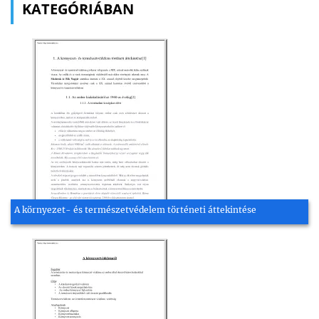
KATEGÓRIÁBAN
A környezet- és természetvédelem történeti áttekintése