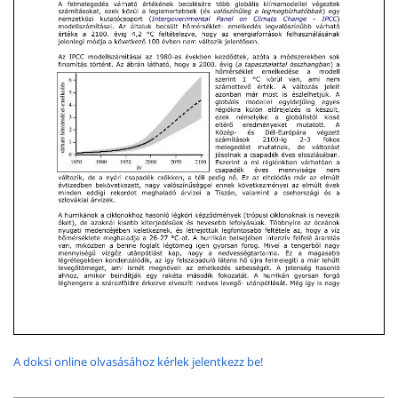
A doksi online olvasásához kérlek jelentkezz be!