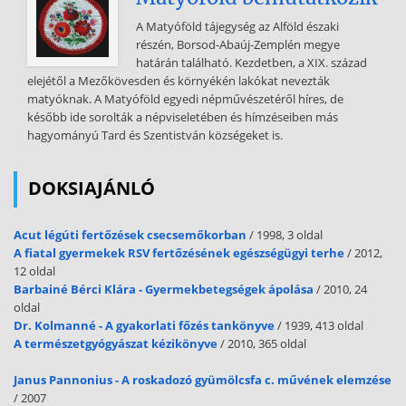
árvizei a Tiszán, valamint a csehországi és a szlovákiai árvizek. A
A Matyóföld tájegység az Alföld északi
hurrikánok a ciklonokhoz hasonló légköri képződmények (trópusi
részén, Borsod-Abaúj-Zemplén megye
ciklonoknak is nevezik őket), de azoknál kisebb kiterjedésűek és
határán található. Kezdetben, a XIX. század
hevesebb lefolyásúak. Többnyire az óceánok nyugati medencéjében
elejétől a Mezőkövesden és környékén lakókat nevezták
keletkeznek, és létrejöttük legfontosabb feltétele az, hogy a víz
matyóknak. A Matyóföld egyedi népművészetéről híres, de
hőmérséklete meghaladja a 26-27 °C-ot. A hurrikán belsejében
később ide sorolták a népviseletében és hímzéseiben más
intenzív felfelé áramlás van, miközben a benne foglalt légtömeg igen
hagyományú Tard és Szentistván községeket is.
gyorsan forog. Mivel a tengerből nagy mennyiségű vízgőz
utánpótlást kap, nagy a nedvességtartalma. Ez a magasabb
légrétegekben kondenzálódik, az így felszabaduló látens hő újra
DOKSIAJÁNLÓ
felmelegíti a már lehűlt levegőtömeget, ami ismét megnöveli az
emelkedés sebességét. A jelenség hasonló ahhoz, amikor beindítják
Acut légúti fertőzések csecsemőkorban
/ 1998, 3 oldal
egy rakéta második fokozatát. A
A fiatal gyermekek RSV fertőzésének egészségügyi terhe
/ 2012,
12 oldal
hurrikán gyorsan forgó léghengere a szárazföldre érkezve elveszíti
Barbainé Bérci Klára - Gyermekbetegségek ápolása
/ 2010, 24
nedves levegő- utánpótlását. Még így is nagy távolságot képes
oldal
azonban megtenni, hiszen hatalmas impulzus- és
Dr. Kolmanné - A gyakorlati főzés tankönyve
/ 1939, 413 oldal
impulzusmomentumtartalékai vannak. Orkánszerű szélvihar és
A természetgyógyászat kézikönyve
/ 2010, 365 oldal
felhőszakadás halad a nyomában, amely a természeti környezetben
és az emberi településekben óriási károkat okozhat. A globális
Janus Pannonius - A roskadozó gyümölcsfa c. művének elemzése
felmelegedés következtében az óceánok vize is melegszik, egyre
/ 2007
gyakrabban teljesül a hurrikánok létrejöttének említett feltétele. Az