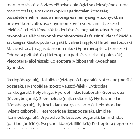
monitorozás célja A vizes élőhelyek biológiai sokféleségének trend
monitorozása, a makroszkopikus gerinctelen közösség
összetételének leírása, a minőségi és mennyiségi viszonyokban
bekövetkező változások nyomon követése, valamint az ezért
felelőssé tehető tényezők felderítése és meghatározása. Vizsgált
taxonok Az alábbi taxonok monitorozása és fajszintű identifikációja
szükséges. Gastropoda (csigák) Bivalvia (kagylók) Hirudinea (piócák)
Malacostraca (magasabbrendű rákok) Ephemeroptera (kérészek)
Odonata (szitakötők) Heteroptera (vízi- és vízfelszíni-poloskák)
Plecoptera (álkérészek) Coleoptera (vízibogarak): Adephaga:
Gyrinidae
(keringőbogarak), Haliplidae (víztaposó bogarak), Noteridae (merülő
bogarak), Hygrobiidae (pocsolyaúszó-félék), Dytiscidae
(csíkbogarak), Polyphaga: Hydrophilidae (csíborok), Georissidae
(fövenybogarak), Spercheidae (dajka csíborok), Hydrachniidae
(tócsabogarak), Hydrochidae (nyurga csíborok), Helophoridae
(vésett csíborok), Heteroceridae (iszapbogarak), Elmidae
(karmosbogarak), Dryopidae (fülescsápú bogarak), Limnichidae
(partibogár-félék), Psepchenidae (vízifillérkék) Trichoptera (tegzesek)
Mintavételi eljárás ismertetése Mintavételi módszer A
mintavételezés során a folyóvizek ökológiai vízminősítésére