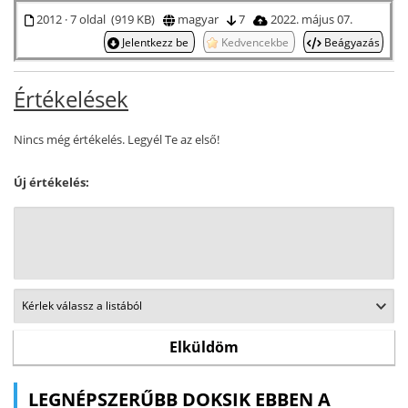
2012 · 7 oldal (919 KB)
magyar
7
2022. május 07.
Jelentkezz be
Kedvencekbe
Beágyazás
Értékelések
Nincs még értékelés. Legyél Te az első!
Új értékelés:
LEGNÉPSZERŰBB DOKSIK EBBEN A