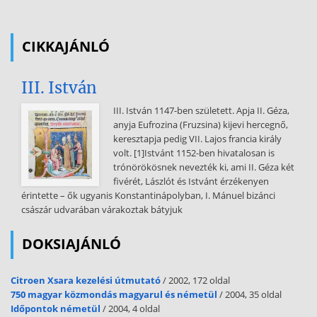
kifejlesztett STAR-AQEM módszer hazai viszonyokra adaptált
változatát alkalmazzuk, amely egy multihabitat-típusú, az egyes
élőhely-típusok mennyiségi eloszlási viszonyait arányaiban
CIKKAJÁNLÓ
figyelembe vevő mintavételi eljárás. Állóvizekben nem áll
rendelkezésre kidolgozott, az EU által is elfogadott mintavételi
protokoll. Az
III. István
alkalmazott módszer itt is az AQEM protokollt követi A protokoll
III. István 1147-ben született. Apja II. Géza,
teljes leírása a http://www.aqemde/starthtml internetes oldalról
anyja Eufrozina (Fruzsina) kijevi hercegnő,
tölthető le A mintavételi eljárás főbb lépései: 1. A mintavételi szakasz
keresztapja pedig VII. Lajos francia király
kiválasztása a mintavételt megelőző területbejárás alapján. 2. A
volt. [1]Istvánt 1152-ben hivatalosan is
kiválasztott mintavételi szakasz élőhelyi háttérváltozóinak rögzítése
trónörökösnek nevezték ki, ami II. Géza két
a terepi jegyzőkönyvben (4. melléklet) Az egyes habitat-típusok, és
fivérét, Lászlót és Istvánt érzékenyen
azok egymáshoz viszonyított arányának (százalékos borítás)
érintette – ők ugyanis Konstantinápolyban, I. Mánuel bizánci
becslése (1. táblázat) és a hozzájuk tartozó mintaegységek
császár udvarában várakoztak bátyjuk
számának meghatározása. A habitat-típusoknak a teljes
mintaegység számra vonatkozóan kell arányosnak
DOKSIAJÁNLÓ
(reprezentatívnak) lenni. Azoknak a nagyobb vízfolyásoknak és
állóvizeknek az esetében, ahol a mintavétel nem terjedhet ki az
egész mederre, ott a mintázható, azaz a lábalható sávra kell
Citroen Xsara kezelési útmutató
/ 2002, 172 oldal
vonatkoztatni a habitat-típusok arányát. Aljzat-típusa %-os borítás
750 magyar közmondás magyarul és németül
/ 2004, 35 oldal
Mintaegységek száma
Időpontok németül
/ 2004, 4 oldal