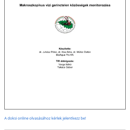
A doksi online olvasásához kérlek jelentkezz be!