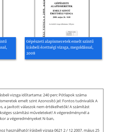
intű
Gépészeti alapismeretek emelt szintű
ssal,
írásbeli érettségi vizsga, megoldással,
2008
sbeli vizsga időtartama: 240 perc Pótlapok száma
smeretek emelt szint Azonosító jel: Fontos tudnivalók A
os, a javított válaszok nem értékelhetők! A számítást
szükséges számítási műveleteket! A végeredménynél a
akkor a végeredményeket N-ban,
oz használható! írásbeli vizsga 0621 2 / 12 2007. május 25