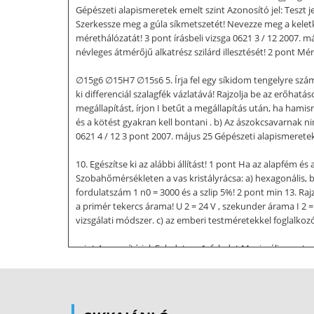
Gépészeti alapismeretek emelt szint Azonosító jel: Teszt j
Szerkessze meg a gúla síkmetszetét! Nevezze meg a keletk
mérethálózatát! 3 pont írásbeli vizsga 0621 3 / 12 2007. m
névleges átmérőjű alkatrész szilárd illesztését! 2 pont Mé
∅15g6 ∅15H7 ∅15s6 5. Írja fel egy síkidom tengelyre szám
ki differenciál szalagfék vázlatává! Rajzolja be az erőha
megállapítást, írjon I betűt a megállapítás után, ha hami
és a kötést gyakran kell bontani . b) Az ászokcsavarnak ni
0621 4 / 12 3 pont 2007. május 25 Gépészeti alapismeretek
10. Egészítse ki az alábbi állítást! 1 pont Ha az alapfém é
Szobahőmérsékleten a vas kristályrácsa: a) hexagonális, 
fordulatszám 1 n0 = 3000 és a szlip 5%! 2 pont min 13. Raj
a primér tekercs árama! U 2 = 24 V , szekunder árama I 2 =
vizsgálati módszer. c) az emberi testméretekkel foglalkoz
szint Azonosító jel: Feladatsor 1. feladat Maximális pont
meg számítással az FA és FB reakcióerők nagyságát és irán
keresztmetszet helyét a nyíróerő ábra alapján! Indokolja v
alapismeretek emelt szint Azonosító jel: 2. feladat Maxi
terhel. Feladat: Határozza meg, hogy megfelel-e a tengely