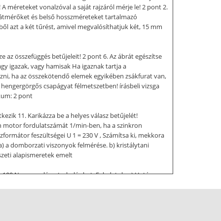
A méreteket vonalzóval a saját rajzáról mérje le! 2 pont 2.
ső átmérőket és belső hosszméreteket tartalmazó
yből azt a két tűrést, amivel megvalósíthatjuk két, 15 mm
az összefüggés betűjeleit! 2 pont 6. Az ábrát egészítse
agy igazak, vagy hamisak Ha igaznak tartja a
lmazni, ha az összekötendő elemek egyikében zsákfurat van,
gy hengergörgős csapágyat félmetszetben! írásbeli vizsga
ikum: 2 pont
kezik 11. Karikázza be a helyes válasz betűjelét!
on motor fordulatszámát 1/min-ben, ha a szinkron
szformátor feszültségei U 1 = 230 V , Számítsa ki, mekkora
 a) a domborzati viszonyok felmérése. b) kristálytani
szeti alapismeretek emelt
 = 100 N megoszló m terhelés hat. Feladatok: a) Határozza
 nyíróerő ábrát! Állapítsa meg a veszélyes
 írásbeli vizsga 0621 6 / 12 2007. május 25 Gépészeti
 nyomaték és T = 300 N ⋅ m csavaró nyomaték egyidejűleg
t Mohr szerint