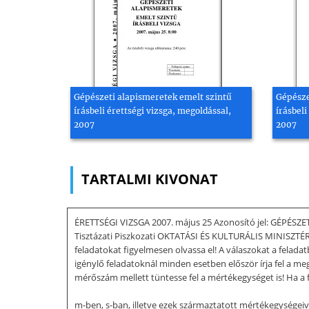
Gépészeti alapismeretek emelt szintű
Gépésze
írásbeli érettségi vizsga, megoldással,
írásbeli
2007
2007
TARTALMI KIVONAT
ÉRETTSÉGI VIZSGA 2007. május 25 Azonosító jel: GÉPÉSZE
Tisztázati Piszkozati OKTATÁSI ÉS KULTURÁLIS MINISZTÉRIU
feladatokat figyelmesen olvassa el! A válaszokat a feladat
igénylő feladatoknál minden esetben először írja fel a m
mérőszám mellett tüntesse fel a mértékegységet is! Ha 
m-ben, s-ban, illetve ezek származtatott mértékegységeivel