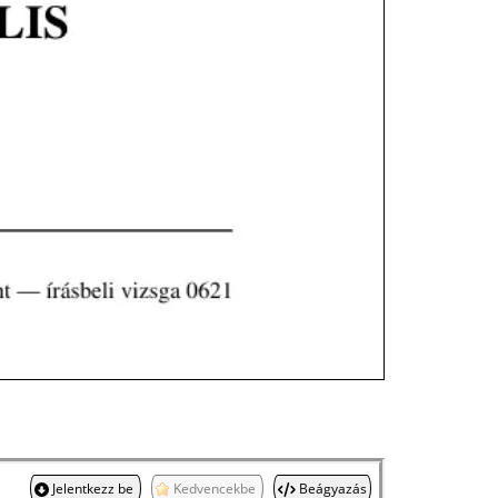
Jelentkezz be
Kedvencekbe
Beágyazás