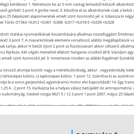
ellegű kérdéssor 1. Méretezze be az 5 mm vastag lemezből készült alkatrészt! 
ező görbét! 3 pont A görbe neve: 3. Készítse el az alkatrésznek csak a bel
ájus 25 Gépészeti alapismeretek emelt szint Azonosító jel: 4. Válassza ki nég
ret Tűrés ∅15k6 +0,012 +0,001 -0,006 -0,017 +0,018 0 +0,039 +0,028
ított statikai nyomatékának kiszámítására alkalmas összefüggést! Értelmezze 
tásokat! 3 pont 7. A csavarkötések elemeire vonatkozó alábbi megállapítások v
snak tartja, akkor H betűt írjon! 2 pont a) Ászokcsavart akkor célszerű alka
ncs fejrésze. Két végén menettel ellátott hengeres orsóból áll 8. Vázoljon e
 emelt szint Azonosító jel: 9. Ismertesse röviden az alábbi fogalmat! Eutekt
s az ötvöző atomjai között nagy a méretkülönbség, akkor . vegyeskristály kelet
b) térközepes köbös, c) lapközepes köbös. 1 pont 12. Számítsa ki az aszinkr
zolja le a soros gerjesztésű egyenáramú motor elvi kapcsolását! 14. Egy tran
 1,25 A . 2 pont 15. Karikázza be a helyes válasz betűjelét! Az antropometria:
ó tudományág. írásbeli vizsga 0621 5 / 12 3 pont 1 pont 2007. május 25 Gépé
szám: 19 Az ábrán látható kéttámaszú tartóra F2 = 500 N koncentrált erő és f
yát! Hosszlépték: 1 m = 1,5 cm Erőlépték: 100 N = 0,5 cm b) Szerkessze meg a
álaszát! c) Számítsa ki a tartót terhelő maximális hajlítónyomaték nagyságát!
mális pontszám: 12 Egy D = 50 mm átmérőjű tengelyt M h = 400 N ⋅ m hajlító
 a terhelésnek, ha a megengedett feszültség σ meg = 95 MPa ! (Az ellenőrzés