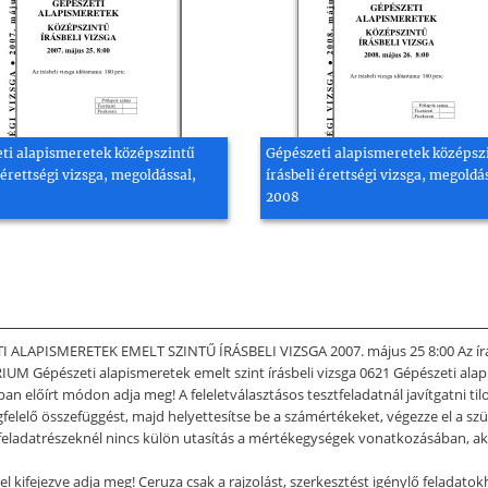
ti alapismeretek középszintű
Gépészeti alapismeretek középsz
 érettségi vizsga, megoldással,
írásbeli érettségi vizsga, megoldá
2008
TI ALAPISMERETEK EMELT SZINTŰ ÍRÁSBELI VIZSGA 2007. május 25 8:00 Az írá
M Gépészeti alapismeretek emelt szint írásbeli vizsga 0621 Gépészeti alapi
ban előírt módon adja meg! A feleletválasztásos tesztfeladatnál javítgatni til
egfelelő összefüggést, majd helyettesítse be a számértékeket, végezze el a 
a feladatrészeknél nincs külön utasítás a mértékegységek vonatkozásában, 
 kifejezve adja meg! Ceruza csak a rajzolást, szerkesztést igénylő feladatokh