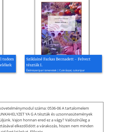
el tudom
Sziklainé Farkas Bernadett - Felvert
telékek
tészták I.
Élelmiszeripari ismeretek | Cukrászat, cukoripar
A követelménymodul száma: 0536-06 A tartalomelem
MUNKAHELYZET YA G A tészták és uzsonnasütemények
rüljünk. Vajon honnan ered ez a vágy? Valószínűleg a
lasztásával elkezdődött a várakozás, hiszen nem minden
ajd fantáziánkat. Először