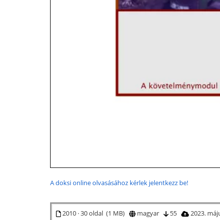
A doksi online olvasásához kérlek jelentkezz be!
2010 · 30 oldal (1 MB)
magyar
55
2023. máj