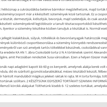
t hétköznap a cukrászdákba betérve bármikor megízlelhetünk, majd torták k
ták süteménycsoport már a kikészített sütemények közé tartoznak. Ez a cso
 tésztát, dermesztjük, kidíszítjük, bevonjuk, majd szeleteljük, és csak azut
ikészített süteményeknél legtöbbször a tanult tésztacsoportokból készíthet
 ilyenkor a sütemény készítése közben tanuljuk a tésztákat is. Normál eset
jellegét kialakításuk, súlyuk, töltelékük és bevonóanyagaik határozzák meg.
mények különböző csoportbesorolása a sütemény könnyebb rendszerezését s
eményekről van szó amelyek tartós töltelékkel készülnek, csokoládéval van
 eredete KA AN 1. ábra Csokoládé torta U N A történetek szerint Alexandro
gére, amit Perzsiában rendeztek Susa városában. Ezen a helyen tízezer make
onák napi adagként kapott kb 60 g-os kenyerét, amelynek alakja kerek volt é
ula, dió és szárított gyümölcsdarabkákkal, mézes tésztából készült, félbev
r hántolt mandulából mágikus jeleket raktak ki rajta. M A torta formája, tölt
ák tortának szólítani. 2 KÉSZÍTSÜNK EGYSZERŰ TORTÁKAT! SZAKMAI INFORMÁC
llemző körcikk alakjukat Tölthetünk kisebb 6- 12 szeletes tortákat, amelye
t súlya a 60 g-tól a 120 g-ig változhat attól függően, hogy az üzlet milyen áru
zítését, de megemlíthetjük, YA G hiszen az egyszerű tortákból fogunk eljutni 
jóval színesebb és változatosabb a négyszögletes- sokszögletes tortáktól eg