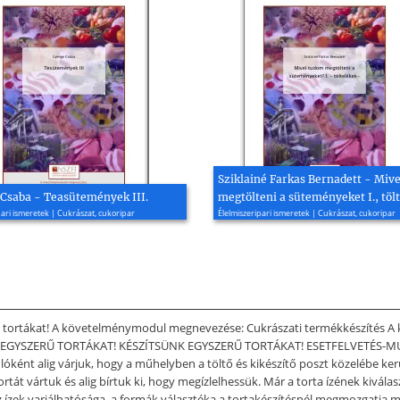
Sziklainé Farkas Bernadett - Miv
Csaba - Teasütemények III.
megtölteni a süteményeket I., töl
pari ismeretek | Cukrászat, cukoripar
Élelmiszeripari ismeretek | Cukrászat, cukoripar
erű tortákat! A követelménymodul megnevezése: Cukrászati termékkészítés 
SÜNK EGYSZERŰ TORTÁKAT! KÉSZÍTSÜNK EGYSZERŰ TORTÁKAT! ESETFELVETÉS-
lóként alig várjuk, hogy a műhelyben a töltő és kikészítő poszt közelébe ke
rtát vártuk és alig bírtuk ki, hogy megízlelhessük. Már a torta ízének kivá
z ízek variálhatósága, a formák választéka a tortakészítésnél megmozgatja m