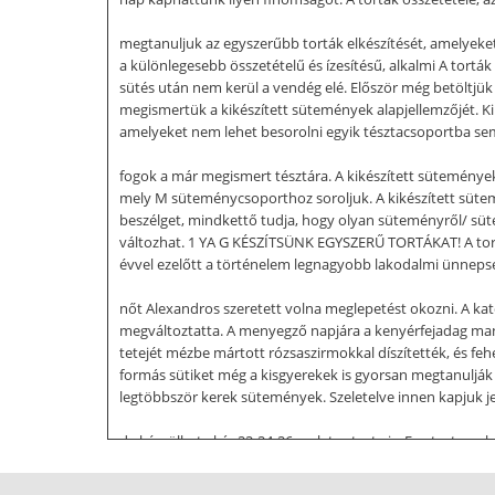
megtanuljuk az egyszerűbb torták elkészítését, amelyeke
a különlegesebb összetételű és ízesítésű, alkalmi A tor
sütés után nem kerül a vendég elé. Először még betöltjük a
megismertük a kikészített sütemények alapjellemzőjét. K
amelyeket nem lehet besorolni egyik tésztacsoportba sem,
fogok a már megismert tésztára. A kikészített sütemények 
mely M süteménycsoporthoz soroljuk. A kikészített süte
beszélget, mindkettő tudja, hogy olyan süteményről/ süt
változhat. 1 YA G KÉSZÍTSÜNK EGYSZERŰ TORTÁKAT! A torta
évvel ezelőtt a történelem legnagyobb lakodalmi ünnepsé
nőt Alexandros szeretett volna meglepetést okozni. A kat
megváltoztatta. A menyegző napjára a kenyérfejadag mand
tetejét mézbe mártott rózsaszirmokkal díszítették, és fehé
formás sütiket még a kisgyerekek is gyorsan megtanulj
legtöbbször kerek sütemények. Szeletelve innen kapjuk je
de készülhet akár 22-24-26 szeletes torta is. Egy tortaszele
Egyszerű tortáknál nem tanuljuk még az alkalmi torták kés
nem változik, de a különleges tortáknál a formaválaszték 