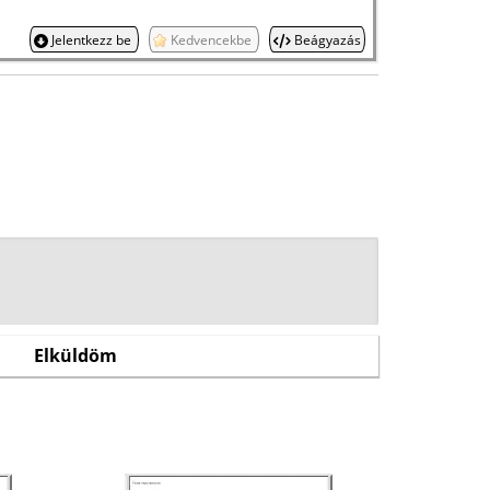
Jelentkezz be
Kedvencekbe
Beágyazás