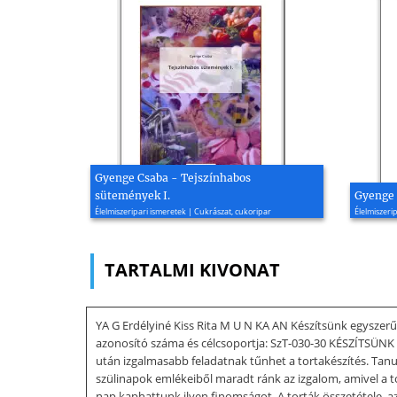
Gyenge Csaba - Tejszínhabos
sütemények I.
Gyenge 
Élelmiszeripari ismeretek | Cukrászat, cukoripar
Élelmiszeri
TARTALMI KIVONAT
YA G Erdélyiné Kiss Rita M U N KA AN Készítsünk egysz
azonosító száma és célcsoportja: SzT-030-30 KÉSZÍT
után izgalmasabb feladatnak tűnhet a tortakészítés. Tanu
szülinapok emlékeiből maradt ránk az izgalom, amivel a to
nap kaphattunk ilyen finomságot. A torták összetétele, a