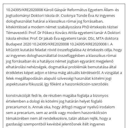
10.24395/KRE2020008 Károli Gáspár Református Egyetem Állam- és
Jogtudományi Doktori Iskola dr. Csoknya Tünde Éva Az ingyenes
dologhasználat határai a klasszikus római jog forrásaiban,
kitekintéssel a modern német szabályozásra PhD értekezés tézisei
Témavezető: Prof. Dr Pókecz Kovács Attila egyetemi tanár A Doktori
Iskola elnöke: Prof. Dr Jakab Éva egyetemi tanár, DSc, MTA doktora
Budapest 2020 10.24395/KRE2020008 10.24395/KRE2020008 I. A
kitűzött kutatási feladat rövid összefoglalása Az értekezés célja, hogy
az ingyenes dologhasználattal összefüggésben a klasszikus római
jog forrásaiban és a hatályos német jogban egyaránt megjelenő
elhatárolási nehézségek, dogmatikai problémák bemutatása által
érzékletes képet adjon e téma máig aktuális kérdéseiről. A vizsgálat a
felek megállapodásán alapuló szívességi használat kötelmi jogi
aspektusaira fókuszál, így főként a haszonkölcsön-szerződés
konstrukcióját fedi le, de részben magába foglalja a bizonyos
értelemben a dologi és kötelmi jog határán helyet foglaló
precariumot is. Annak oka, hogy átfogó magyar nyelvű irodalom
sem a precarium, sem az antik vagy modern haszonkölcsön
témakörében nem áll rendelkezésre, talán abban rejlik, hogy a
gazdasági szempontból kevésbé jelentősnek ítélt ingyenes