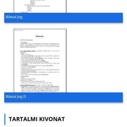
Római jog
Római jog II
TARTALMI KIVONAT