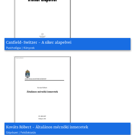
Canfield-Switzer - A siker alapelvei
Pszichológia | Könyvek
Kováts Róbert - Általános mérnöki ismeretek
Gépészet | Felsőoktatás