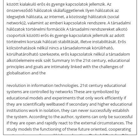
között kialakuló erős és gyenge kapcsolatok jellemzik. Az
önszerveződő hálózatok skálafüggetlenek Ilyen hálózatok az
idegsejtek hálózata, az internet, a közösségi hálózatok (social
network)2, valamint az emberi kapcsolatok rendszere. A társadalmi
hálózatok történelmi formációk A társadalmi rendszereket alkotó
csoportok közötti erős és gyenge kapcsolatok jellemzik az adott
történelmi korszak hálózati stabilitását, illetve instabilitását. Erős
kölcsönhatások nélkül nincs a társadalomnak körülírható,
körülhatárolható szerkezete, erős kapcsolatok nélkül a társadalom
alkotóelemeire esik szét Summary In the 21st century, educational
principles and goals are intimately linked with the challenges of
globalisation and the
revolution in information technologies. 21st century educational
systems are controlled by networks These are symbolized by
educational models and experiments that only work efficiently if
they are scientifically wellbased If secondary and higher educational
institutions work in isolation, they can never successfully establish
the system. According to the author, systems can only be successful
if they are open and rapidly react to the external circumstances. The
study models the functioning of these future oriented, cooperating
systems in secondary and higher education. Dr. habil Bertalan Péter,