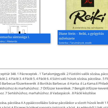
Diane Stein - Reiki, a gyógyítás
asmarha sántasága I.
művészete
ny | Állattartás
Ezoterika | Tanulmányok, esszék
tár 348. 1 Pácreceptek . 1 Tartalomjegyzék .2 Füstölni valók sózása, pácolá
clé 2. 4 Páclé 3. 4 Páclé 5. 4 Páclé 6. 4 Sütni való húsok sózása, pácolása . 5
 .5 Barbecue fűszerkeverék .6 Borókás Barbecue .6 Harisa .6 La Kama.6 Philade
rtéshúshoz és marhahúshoz: .7 Ötfűszer keverékek .7 Bengáli ötfűszer-keverék
hoz .7 Sertéshúshoz, marhahúshoz .8 Vadaspácok . 8 Páclé készítése
zása, pácolása A A ppááccoollááss Száraz pácoláskor a sózott húsok levét 1 h
a húst A fűszeres húslével naponta öntözzük a húst. Az edényből 1 hét után az