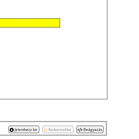
Jelentkezz be
Kedvencekbe
Beágyazás