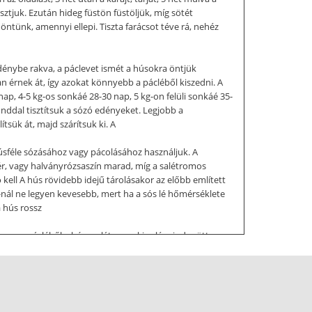
sztjuk. Ezután hideg füstön füstöljük, míg sötét
öntünk, amennyi ellepi. Tiszta farácsot téve rá, nehéz
dénybe rakva, a páclevet ismét a húsokra öntjük
n érnek át, így azokat könnyebb a pácléből kiszedni. A
nap, 4-5 kg-os sonkáé 28-30 nap, 5 kg-on felüli sonkáé 35-
onddal tisztítsuk a sózó edényeket. Legjobb a
tsük át, majd szárítsuk ki. A
húsféle sózásához vagy pácolásához használjuk. A
ér, vagy halványrózsaszín marad, míg a salétromos
 kell A hús rövidebb idejű tárolásakor az előbb említett
C-nál ne legyen kevesebb, mert ha a sós lé hőmérséklete
a hús rossz
hogy a pácléből a hús ne látsszon ki, a lé mindenütt
alonnát időnként áthelyezzük: a felsőket alulra, az
dkg konyhasót elkeverve 5 g salétromsóval, a sonkákra
pott ek. törött köménymaggal és ugyanennyi korianderrel,
val megszurkáljuk a