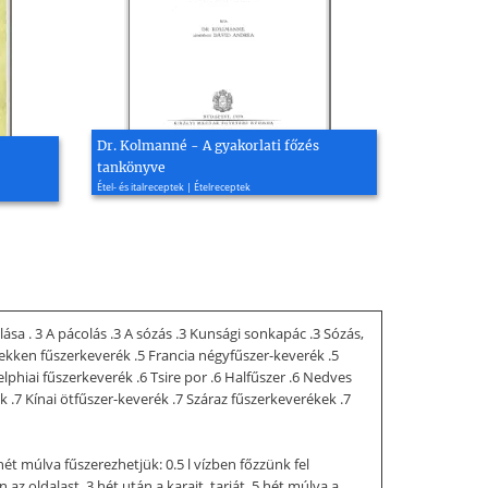
Dr. Kolmanné - A gyakorlati főzés
tankönyve
Étel- és italreceptek | Ételreceptek
sa . 3 A pácolás .3 A sózás .3 Kunsági sonkapác .3 Sózás,
 Flekken fűszerkeverék .5 Francia négyfűszer-keverék .5
lphiai fűszerkeverék .6 Tsire por .6 Halfűszer .6 Nedves
 .7 Kínai ötfűszer-keverék .7 Száraz fűszerkeverékek .7
ét múlva fűszerezhetjük: 0.5 l vízben főzzünk fel
 oldalast, 3 hét után a karajt, tarját, 5 hét múlva a