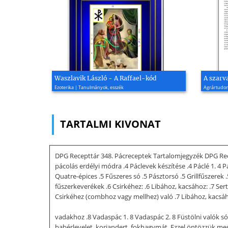
Waszlavik László - A Raffael-kód
A szarv
Ezoterika | Tanulmányok, esszék
Agrártudomá
TARTALMI KIVONAT
DPG Recepttár 348. Pácreceptek Tartalomjegyzék DPG Recept
pácolás erdélyi módra .4 Páclevek készítése .4 Páclé 1. 4 Pá
Quatre-épices .5 Fűszeres só .5 Pásztorsó .5 Grillfűszerek
fűszerkeverékek .6 Csirkéhez: .6 Libához, kacsához: .7 Se
Csirkéhez (combhoz vagy mellhez) való .7 Libához, kacsá
vadakhoz .8 Vadaspác 1. 8 Vadaspác 2. 8 Füstölni valók só
babérlevelet, koriandert, fokhagymát. Ezzel öntözzük meg 