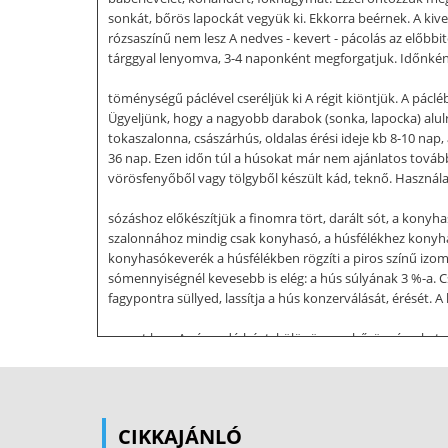
sonkát, bőrös lapockát vegyük ki. Ekkorra beérnek. A kivet
rózsaszínű nem lesz A nedves - kevert - pácolás az előbbit
tárggyal lenyomva, 3-4 naponként megforgatjuk. Időnként 
töménységű páclével cseréljük ki A régit kiöntjük. A pác
Ügyeljünk, hogy a nagyobb darabok (sonka, lapocka) alulr
tokaszalonna, császárhús, oldalas érési ideje kb 8-10 nap,
36 nap. Ezen időn túl a húsokat már nem ajánlatos tovább
vörösfenyőből vagy tölgyből készült kád, teknő. Használat e
sózáshoz előkészítjük a finomra tört, darált sót, a kony
szalonnához mindig csak konyhasó, a húsfélékhez konyhas
konyhasókeverék a húsfélékben rögzíti a piros színű izom-
sómennyiségnél kevesebb is elég: a hús súlyának 3 %-a. C
fagypontra süllyed, lassítja a hús konzerválását, érését. 
szagot kap. A sózandó húst, különösen a bőrös részeket, az
egyaránt érje. A hús 1-2 nap alatt annyi levet enged, amen
alsókat felülre. Ezután ráöntjük az elkészített sós vagy
dörzsöljük. Így hagyjuk 2-3 napig. Felforralva 10-12 l viz
teljesen kihűtjük. Ráöntve a sonkákra, hogy ellepje, 11-1
CIKKAJÁNLÓ