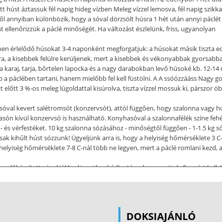
t húst áztassuk fél napig hideg vízben Meleg vízzel lemosva, fél napig szikka
ől annyiban különbözik, hogy a sóval dörzsölt húsra 1 hét után annyi páclét 
ellenőrizzük a páclé minőségét. Ha változást észlelünk, friss, ugyanolyan
lében érlelődő húsokat 3-4 naponként megforgatjuk: a húsokat másik tiszta e
a, a kisebbek felülre kerüljenek, mert a kisebbek és vékonyabbak gyorsabba
 a karaj, tarja, bőrtelen lapocka és a nagy darabokban levő húsoké kb. 12-14 
 a páclében tartani, hanem mielőbb fel kell füstölni. A A ssóózzááss Nagy g
lőtt 3 %-os meleg lúgoldattal kisúrolva, tiszta vízzel mossuk ki, párszor öblí
hasóval kevert salétromsót (konzervsót), attól függően, hogy szalonna vagy 
ón kívül konzervsó is használható. Konyhasóval a szalonnafélék színe feh
 és vérfestéket. 10 kg szalonna sózásához - minőségtől függően - 1-1.5 kg só
sak kihűlt húst sózzunk! Ügyeljünk arra is, hogy a helyiség hőmérséklete 3 
A helyiség hőmérséklete 7-8 C-nál több ne legyen, mert a páclé romlani kezd, 
 előkészített sóval jól bedörzsölve, kádba téve, lenyomatjuk. Ez azért kell, 
nyi teljesen ellepi. Mivel az oldat töménysége nem egyenletes, a húsokat, sz
 főzött páclevet. KKuunnssáággii ssoonnkkaappáácc (2 nagyobb sonkához) 50 
et 2 fej fokhagymával, 2 csapott ek törött borssal, 15-20 babérlevéllel, 2 csa
5 napig, nem túl hideg helyre téve, naponta megforgatjuk. Közben abálóvillá
DOKSIAJÁNLÓ