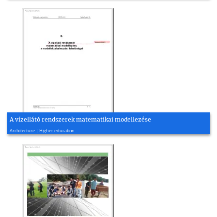
A vízellátó rendszerek matematikai modellezése
1997, 25 page(s)
Architecture | Higher education