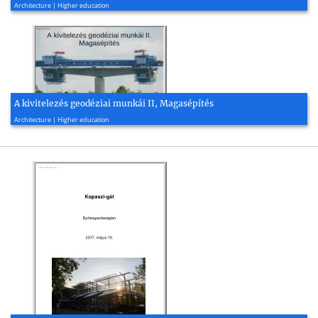
Architecture | Higher education
A kivitelezés geodéziai munkái II, Magasépítés
2015, 24 page(s)
Architecture | Higher education