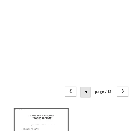
‹
›
page / 13