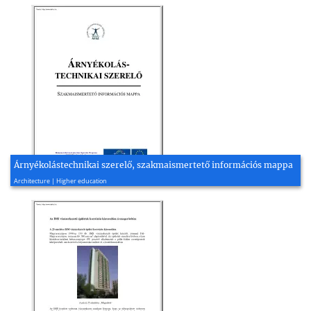
Árnyékolástechnikai szerelő, szakmaismertető információs mappa
2008, 8 page(s)
Architecture | Higher education