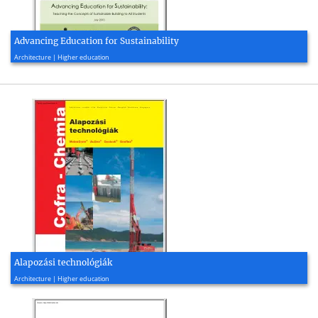
Advancing Education for Sustainability
2010, 54 page(s)
Architecture | Higher education
Alapozási technológiák
2005, 6 page(s)
Architecture | Higher education