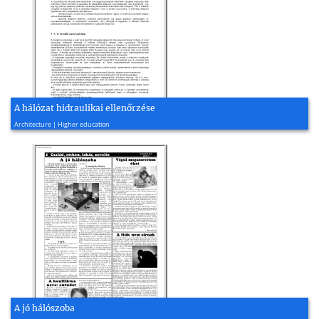
A hálózat hidraulikai ellenőrzése
1997, 11 page(s)
Architecture | Higher education
A jó hálószoba
2009, 1 page(s)