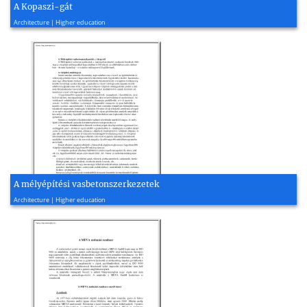
A Kopaszi-gát
2017, 50 page(s)
Architecture | Higher education
A mélyépítési vasbetonszerkezetek
2002, 20 page(s)
Architecture | Higher education