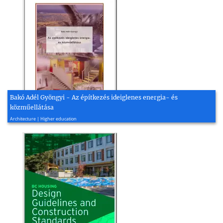
Bakó Adél Gyöngyi - Az építkezés ideiglenes energia- és
közműellátása
2014, 30 page(s)
Architecture | Higher education