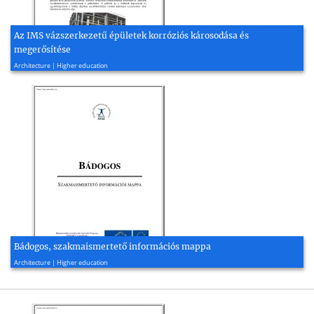
Az IMS vázszerkezetű épületek korróziós károsodása és
megerősítése
2008, 22 page(s)
Architecture | Higher education
Bádogos, szakmaismertető információs mappa
2008, 10 page(s)
Architecture | Higher education