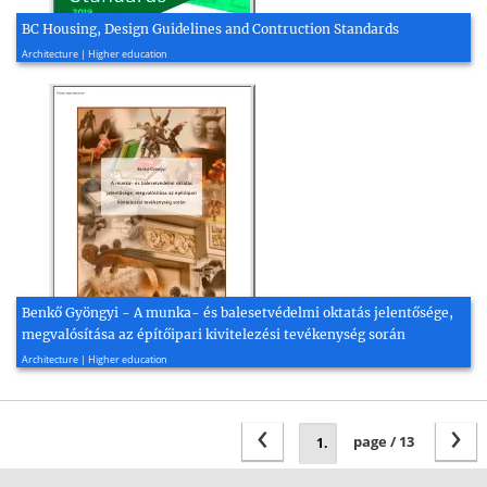
BC Housing, Design Guidelines and Contruction Standards
2019, 379 page(s)
Architecture | Higher education
Benkő Gyöngyi - A munka- és balesetvédelmi oktatás jelentősége,
megvalósítása az építőipari kivitelezési tevékenység során
2010, 19 page(s)
Architecture | Higher education
‹
›
page / 13