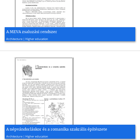
A MEVA zsaluzási rendszer
1996, 5 page(s)
Architecture | Higher education
A népvándorláskor és a romanika szakrális építészete
2004, 9 page(s)
Architecture | Higher education