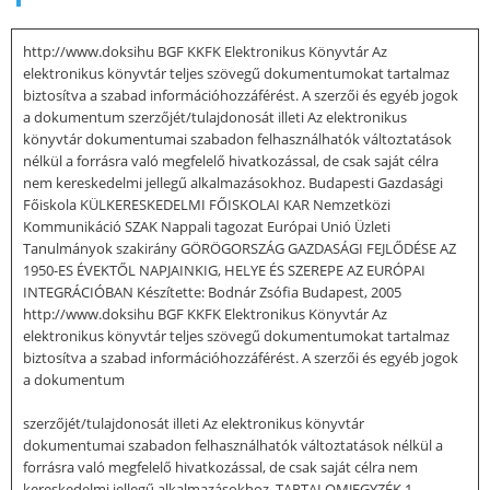
http://www.doksihu BGF KKFK Elektronikus Könyvtár Az
elektronikus könyvtár teljes szövegű dokumentumokat tartalmaz
biztosítva a szabad információhozzáférést. A szerzői és egyéb jogok
a dokumentum szerzőjét/tulajdonosát illeti Az elektronikus
könyvtár dokumentumai szabadon felhasználhatók változtatások
nélkül a forrásra való megfelelő hivatkozással, de csak saját célra
nem kereskedelmi jellegű alkalmazásokhoz. Budapesti Gazdasági
Főiskola KÜLKERESKEDELMI FŐISKOLAI KAR Nemzetközi
Kommunikáció SZAK Nappali tagozat Európai Unió Üzleti
Tanulmányok szakirány GÖRÖGORSZÁG GAZDASÁGI FEJLŐDÉSE AZ
1950-ES ÉVEKTŐL NAPJAINKIG, HELYE ÉS SZEREPE AZ EURÓPAI
INTEGRÁCIÓBAN Készítette: Bodnár Zsófia Budapest, 2005
http://www.doksihu BGF KKFK Elektronikus Könyvtár Az
elektronikus könyvtár teljes szövegű dokumentumokat tartalmaz
biztosítva a szabad információhozzáférést. A szerzői és egyéb jogok
a dokumentum
szerzőjét/tulajdonosát illeti Az elektronikus könyvtár
dokumentumai szabadon felhasználhatók változtatások nélkül a
forrásra való megfelelő hivatkozással, de csak saját célra nem
kereskedelmi jellegű alkalmazásokhoz. TARTALOMJEGYZÉK 1.