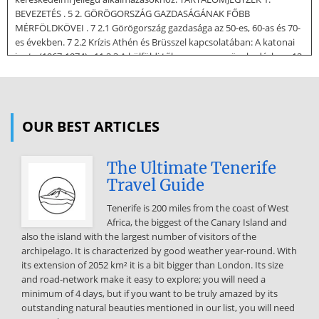
BEVEZETÉS . 5 2. GÖRÖGORSZÁG GAZDASÁGÁNAK FŐBB
MÉRFÖLDKÖVEI . 7 2.1 Görögország gazdasága az 50-es, 60-as és 70-
es években. 7 2.2 Krízis Athén és Brüsszel kapcsolatában: A katonai
junta (1967-1974) . 11 2.3 A külföldi tőke szerepe a növekedésben. 12
2.4 A csatlakozás előzményei. 14 2.41 A Társulási Megállapodás . 19
2.42 Belpolitikai viták. 20 2.43 A kibővülés gondjai az EK oldalán és a
görög csatlakozás késleltetésére irányuló törekvések. 21 3. A
CSATLAKOZÁSI TÁRGYALÁSOK . 26 3.1 A tárgyalások menete. 26 3.2 A
OUR BEST ARTICLES
csatlakozási szerződés intézményi rendelkezései (10 - 19. cikkelyek)
28 3.3 A csatlakozási szerződés vámokat érintő intézkedései (24 - 43.
The Ultimate Tenerife
cikkelyek) 30 3.4 A csatlakozási szerződés intézkedései a személyek,
Travel Guide
a szolgáltatások és a tőke szabad áramlásáról (44-48. cikkelyek) 33
3.5 A csatlakozási szerződés külgazdasági politikai rendelkezései
Tenerife is 200 miles from the coast of West
(115-123 cikkelyek). 34 3.6 Intézményi változások . 35 3.7 Az átmeneti
Africa, the biggest of the Canary Island and
időszak főbb rendelkezései. 38 3.8 Az agrárszféra problémái. 39 3.9 A
also the island with the largest number of visitors of the
görög érdekek érvényesülése a tagsági státusz elnyerése után . 42
archipelago. It is characterized by good weather year-round. With
3.10 A csatlakozás hatása a gazdaságra. 46 3.101 3.102 4.
its extension of 2052 km² it is a bit bigger than London. Its size
Negatívumok. 46 Pozitívumok . 48 A GÖRÖG ÁLLAM INTEGRÁCIÓJA
and road-network make it easy to explore; you will need a
ÉS SZEREPE AZ EURÓPAI UNIÓBAN . 49 4.1 Az EU-harmonizáció
minimum of 4 days, but if you want to be truly amazed by its
hatása a görög államra . 49 4.2 Az állam felépítésének integrációs
outstanding natural beauties mentioned in our list, you will need
modellje . 50 4.3 A görög állam túlméretezettsége . 51 4.4 Az állam