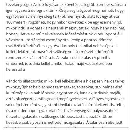
tevékenységek Az idő folyásának követése a legtöbb ember számára
igen egyszerű dolognak tűnik. Órája segítségével megmérheti, hogy
egy folyamat mennyi ideig tart (pl. mennyi idő alatt fut egy atléta
100 métert), rögzítheti, hogy mikor következik be egy esemény (pl.
mikor indul a vonata); a naptárak megmutatják, hogy hány nap, hét,
hónap, illetve év múlt el valamely időszámításunk kiindulópontjául
választott - történelmi esemény óta. Pedig a pontos időmérő
eszközök készítéséhez egyrészt komoly technikai nehézségeket
kellett leküzdeni, másrészt szükség volt természetes időmérő
rendszerek kiválasztására is. A szakma kialakulása A primitív
embernek is tudnia kellett, mikor halad majd vadászterületén
keresztül a
vándorló állatcsorda; mikor kell felkészülnie a hideg és viharos télre;
mikor gyűjthet be bizonyos terméseket, tojásokat, stb. Már az első
kultúrnépek - a babilóniaiak, egyiptomiak, kínaiak, indiaiak, maják,
aztékok végeztek csillagászati megfigyeléseket. A fényes égitesteket
sok nép istenként vagy isteni kinyilatkoztatás hírnökeiként tisztelte,
és a mindennapos gyakorlati élettevékenység szabályozásához,
összehangolásához szükséges időbeosztást alapozták többé-
kevésbé szabályosan ismétlődő mozgásaikra. Általánosan elterjedt
tévhit, hogy az idő gyakorlati beosztásában az ember első