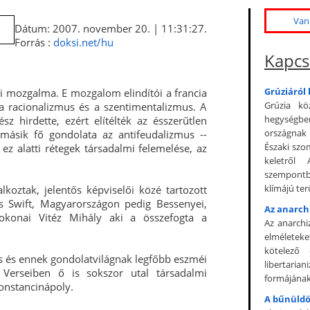
Van 
Dátum: 2007. november 20. | 11:31:27.
Forrás :
doksi.net/hu
Kapcs
Grúziáról
emi mozgalma. E mozgalom elindítói a francia
Grúzia kö
 a racionalizmus és a szentimentalizmus. A
hegységben
z hirdette, ezért elítélték az ésszerűtlen
országnak 
 másik fő gondolata az antifeudalizmus --
Északi szo
ez alatti rétegek társadalmi felemelése, az
keletről 
szempontb
klímájú terü
koztak, jelentős képviselői közé tartozott
és Swift, Magyarországon pedig Bessenyei,
Az anarc
sokonai Vitéz Mihály aki a összefogta a
Az anarchi
elméletek
kötelező 
s és ennek gondolatvilágnak legfőbb eszméi
libertaria
. Verseiben ő is sokszor utal társadalmi
formájának 
Konstancinápoly.
A bűnüldö