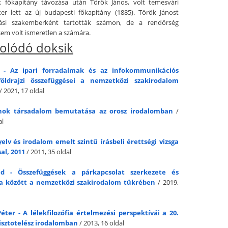
k főkapitány távozása után Török János, volt temesvári
er lett az új budapesti főkapitány (1885). Török Jánost
tási szakemberként tartották számon, de a rendőrség
sem volt ismeretlen a számára.
olódó doksik
r - Az ipari forradalmak és az infokommunikációs
földrajzi összefüggései a nemzetközi szakirodalom
/ 2021, 17 oldal
lnok társadalom bemutatása az orosz irodalomban
/
al
elv és irodalom emelt szintű írásbeli érettségi vizsga
al, 2011
/ 2011, 35 oldal
id - Összefüggések a párkapcsolat szerkezete és
a között a nemzetközi szakirodalom tükrében
/ 2019,
éter - A lélekfilozófia értelmezési perspektívái a 20.
risztotelész irodalomban
/ 2013, 16 oldal