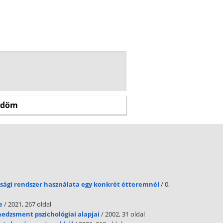
onsági rendszer használata egy konkrét étteremnél
/ 0,
e
/ 2021, 267 oldal
nedzsment pszichológiai alapjai
/ 2002, 31 oldal