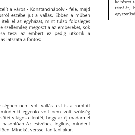
költészet 
témáját, 
zelít a város - Konstancinápoly - felé, majd
egyszerűsé
városról eszébe jut a vallás. Ebben a műben
ítéli el az egyházat, mint túlzó fölösleges
nte szellemileg megosztja az embereket, sok
kussá teszi az embert ez pedig ütközik a
s látszata a fontos:
sségben nem volt vallás, ezt is a romlott
 mindenki egyenlő volt nem volt szükség
ötét világos ellentét, hogy az éj madara el
e, hasonlóan Az estvéhez, logikus, mindent
ően. Mindkét verssel tanítani akar.