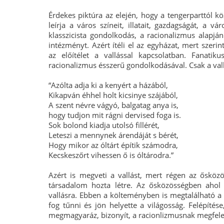
Érdekes piktúra az elején, hogy a tengerparttól kö
leírja a város színeit, illatait, gazdagságát, a 
klasszicista gondolkodás, a racionalizmus alapján 
intézményt. Azért ítéli el az egyházat, mert szeri
az előítélet a vallással kapcsolatban. Fanati
racionalizmus ésszerű gondolkodásával. Csak a vallá
“Azólta adja ki a kenyért a házából,
Kikapván éhhel holt kicsinye szájából,
A szent névre vágyó, balgatag anya is,
hogy tudjon mit rágni dervised foga is.
Sok bolond kiadja utolsó fillérét,
Leteszi a mennynek árendáját s bérét,
Hogy mikor az óltárt építik számodra,
Kecskeszőrt vihessen ő is óltárodra.”
Azért is megveti a vallást, mert régen az ősközö
társadalom hozta létre. Az ősközösségben ahol
vallásra. Ebben a költeményben is megtalálható a s
fog tűnni és jön helyette a világosság. Felépítés
megmagyaráz, bizonyít, a racionlizmusnak megfelel