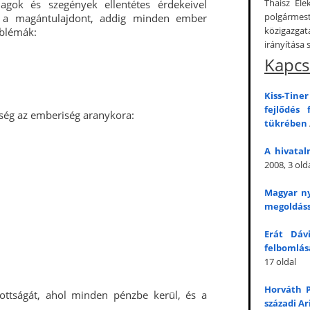
Thaisz Ele
dagok és szegények ellentétes érdekeivel
polgármest
ék a magántulajdont, addig minden ember
közigazga
oblémák:
irányítása 
Kapcs
Kiss-Tine
fejlődés 
össég az emberiség aranykora:
tükrében
A hivata
2008, 3 old
Magyar ny
megoldáss
Erát Dáv
felbomlás
17 oldal
Horváth P
ottságát, ahol minden pénzbe kerül, és a
századi A