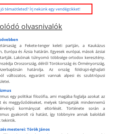
jó témaötleted? Írj nekünk egy vendégcikket!
olódó olvasnivalók
 bővebben
ztársaság a Fekete-tenger keleti partján, a Kaukázus
, Európa és Ázsia határán. Egyesek európai, mások ázsiai
tartják. Lakóinak túlnyomó többsége ortodox keresztény.
mszédja Oroszország, délről Törökország és Örményország,
Azerbajdzsán határolja. Az ország földrajzi-éghajlati
ól változatos, egyaránt vannak alpesi és szubtrópusi
letei.
hizmus
zmus egy politikai filozófia, ami magába foglalja azokat az
et és meggyőződéseket, melyek támogatják mindennemű
érvényű kormányzat eltörlését. Története során a
nizmus gyakorolt rá hatást, így többnyire annak baloldali
tekintik.
zés mesterei: Török János