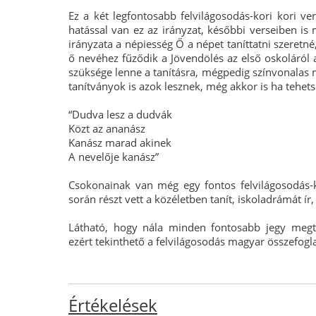
Ez a két legfontosabb felvilágosodás-kori kori v
hatással van ez az irányzat, későbbi verseiben is
irányzata a népiesség Ő a népet taníttatni szeretné
ő nevéhez fűződik a Jövendölés az első oskoláról
szüksége lenne a tanításra, mégpedig színvonalas 
tanítványok is azok lesznek, még akkor is ha tehet
“Dudva lesz a dudvák
Közt az ananász
Kanász marad akinek
A nevelője kanász”
Csokonainak van még egy fontos felvilágosodás-
során részt vett a közéletben tanít, iskoladrámát ír
Látható, hogy nála minden fontosabb jegy megtal
ezért tekinthető a felvilágosodás magyar összefogl
Értékelések