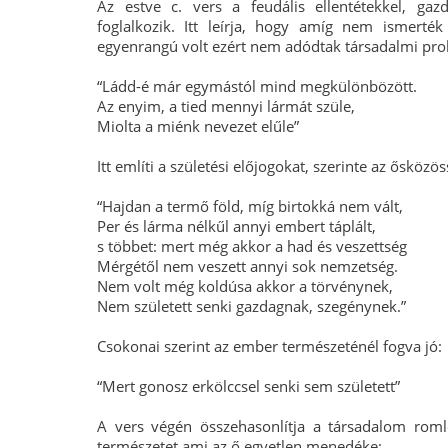
Az estve c. vers a feudális ellentétekkel, gaz
foglalkozik. Itt leírja, hogy amíg nem ismert
egyenrangú volt ezért nem adódtak társadalmi pr
“Ládd-é már egymástól mind megkülönbözött.
Az enyim, a tied mennyi lármát szüle,
Miolta a miénk nevezet elűle”
Itt említi a születési előjogokat, szerinte az ősköz
“Hajdan a termő föld, míg birtokká nem vált,
Per és lárma nélkűl annyi embert táplált,
s többet: mert még akkor a had és veszettség
Mérgétől nem veszett annyi sok nemzetség.
Nem volt még koldúsa akkor a törvénynek,
Nem született senki gazdagnak, szegénynek.”
Csokonai szerint az ember természeténél fogva jó:
“Mert gonosz erkölccsel senki sem született”
A vers végén összehasonlítja a társadalom roml
természetet ami az ő egyetlen menedéke: