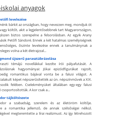
iskolai anyagok
etőfi levelezése
énk bárkit az országban, hogy nevezzen meg, mondjuk öt
 vagy költőt, akit a legjelentősebbnek tart Magyarországon,
észen biztos szerepelne a felsorolásban. Az egyik Arany
másik Petőfi Sándoré. Ennek a két hatalmas személyiségnek
bensőséges, őszinte levelezése ennek a tanulmánynak a
sleges volna a két életrajzzal...
igmond újszerű parasztábrázolása
raszti témájú novellákkal kezdte írói pályafutását. A
rázolásnak hagyományai: Jókai epizódfigurákat rajzolt,
pedig romantikus bájával vonta be a falusi világot. A
ialakult képet népszerűsítették az ún. népszínművek a XIX.
sodik felében. Cselekményüket általában egy-egy falusi
csoportosították. A kor csak a...
dor tájköltészete
ndor a szabadság, szerelem és az életöröm költője.
ére a romantika jellemző, de annak szélsőségei nélkül.
égével megteremtette a lírai realizmust. Az így létrehozott