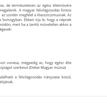
erse, de természetesen az egész életművére
 megjelenik. A magyar felvilágosodás fontos
, ez szintén megfelel a klasszicizmusnak. Az
 a Somogyban. Ebben írja le, hogy a népnek
módón, mert ha a tanító műveletlen akkor a
ségesek:
kori vonása, mégpedig az, hogy egész élte
, újságot szerkeszt (Diétai Magyar múzsa)
álható a felvilágosodás irányzatai közül,
alójának.