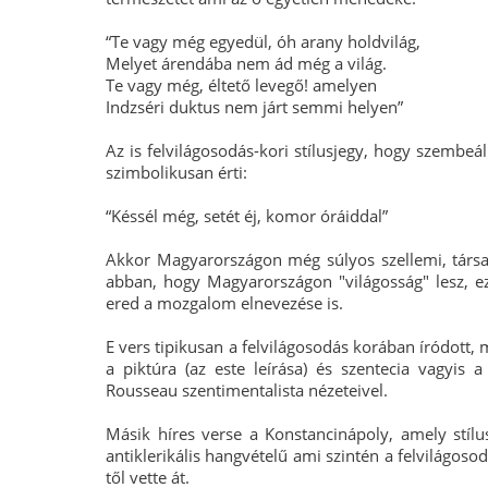
“Te vagy még egyedül, óh arany holdvilág,
Melyet árendába nem ád még a világ.
Te vagy még, éltető levegő! amelyen
Indzséri duktus nem járt semmi helyen”
Az is felvilágosodás-kori stílusjegy, hogy szembeáll
szimbolikusan érti:
“Késsél még, setét éj, komor óráiddal”
Akkor Magyarországon még súlyos szellemi, társ
abban, hogy Magyarországon "világosság" lesz, e
ered a mozgalom elnevezése is.
E vers tipikusan a felvilágosodás korában íródott, 
a piktúra (az este leírása) és szentecia vagyis 
Rousseau szentimentalista nézeteivel.
Másik híres verse a Konstancinápoly, amely stílu
antiklerikális hangvételű ami szintén a felvilágoso
től vette át.