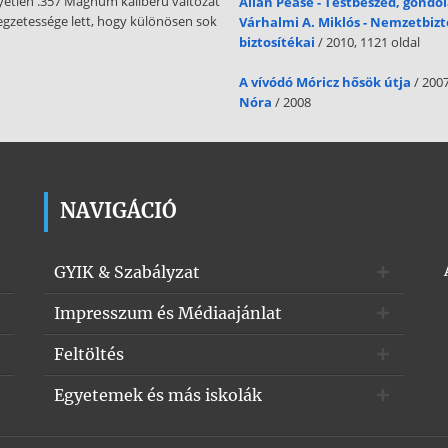
 egyetlen .357 Magnum kaliberű változat
Allan Pease - Testbeszéd, gondo
legzetessége lett, hogy különösen sok
Várhalmi A. Miklós - Nemzetbizt
biztosítékai
/ 2010, 1121 oldal
A vívódó Móricz hősök útja
/ 200
Nóra
/ 2008
NAVIGÁCIÓ
GYIK & Szabályzat
Impresszum és Médiaajánlat
Feltöltés
Egyetemek és más iskolák