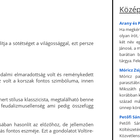
Közép
Arany és P
Ha megkérn
olyan írót,
két név eg
ítja a sötétséget a világossággal, ezt persze
Jánosé, a 
barátian 
tárgya. Fele
Móricz Zs
adalmi elmaradottság volt és reménykedett
Móricz pa
z volt a korszak fontos szimbóluma, innen
parasztáb
Mikszáth 
korábban k
mert stílusa klasszicista, megtalálható benne
század má
a feudalizmusellenség ami pedig összefügg
ünnep köré 
Petőfi Sán
Petőfi Sá
sában hasonlít az előzőhöz, de jellemzően
Költészet
dás fontos eszméje. Ezt a gondolatot Voltire-
Közvetlens