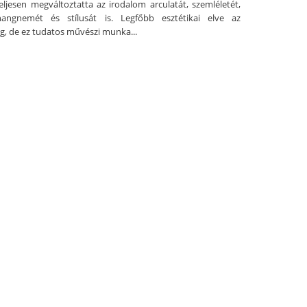
teljesen megváltoztatta az irodalom arculatát, szemléletét,
hangnemét és stílusát is. Legfőbb esztétikai elve az
g, de ez tudatos művészi munka...