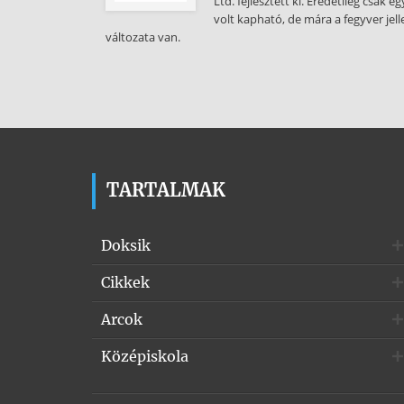
Ltd. fejlesztett ki. Eredetileg csak
volt kapható, de mára a fegyver jel
változata van.
TARTALMAK
Doksik
Cikkek
Arcok
Középiskola