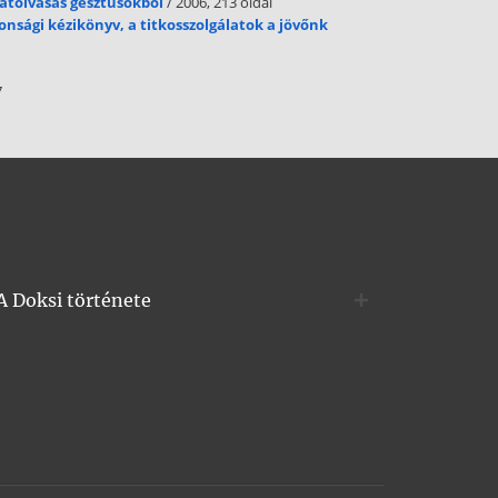
latolvasás gesztusokból
/ 2006, 213 oldal
onsági kézikönyv, a titkosszolgálatok a jövőnk
7
A Doksi története