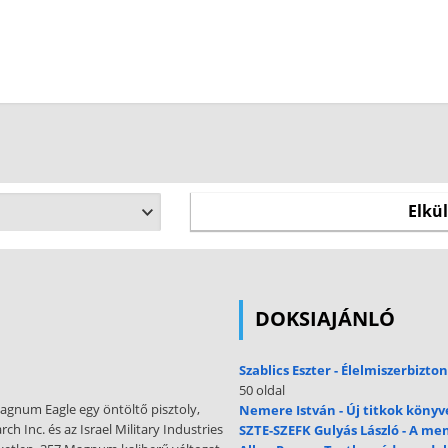
DOKSIAJÁNLÓ
Szablics Eszter - Élelmiszerbizt
50 oldal
Magnum Eagle egy öntöltő pisztoly,
Nemere István - Új titkok könyv
 Inc. és az Israel Military Industries
SZTE-SZEFK Gulyás László - A me