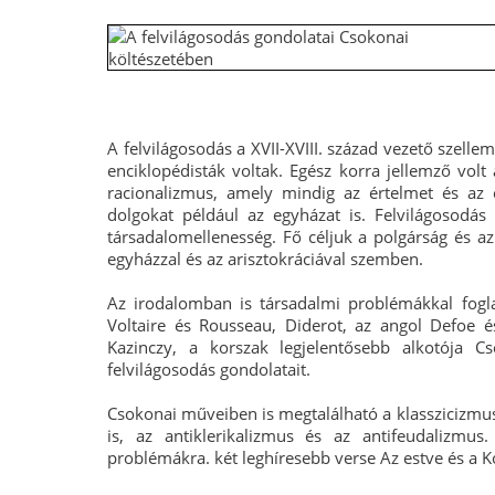
A felvilágosodás a XVII-XVIII. század vezető szell
enciklopédisták voltak. Egész korra jellemző volt
racionalizmus, amely mindig az értelmet és az és
dolgokat például az egyházat is. Felvilágosodás
társadalomellenesség. Fő céljuk a polgárság és az 
egyházzal és az arisztokráciával szemben.
Az irodalomban is társadalmi problémákkal foglal
Voltaire és Rousseau, Diderot, az angol Defoe 
Kazinczy, a korszak legjelentősebb alkotója C
felvilágosodás gondolatait.
Csokonai műveiben is megtalálható a klasszicizmu
is, az antiklerikalizmus és az antifeudalizmus
problémákra. két leghíresebb verse Az estve és a 