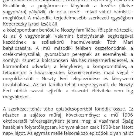
Rozáliának, a polgármester lányának a kezére (illetve
vagyonára) pályázik, de ez a terve - mivel váltót hamisít -
meghiúsul. A második, terjedelmesebb szerkezeti egységben
Kopereczky Izrael Izsák áll
a középpontban; benősül a Noszty famíliába, főispánná teszik,
és az ő vagyonának, valamint befolyásának segítségével
kezdődnek a széleskörű hadműveletek Tóth Mari
behálózására. A mű második felében összefonódnak a
cselekményszálak, gyorsabban peregnek az események: a
somlyói szüret a kölcsönösen álruhás megismerkedéssel, a
körmönfont udvarlás, a leánykérés, a kompromittálás, a
tetőponton a házasságkötés kikényszerítése, majd végül -
megoldásként - Noszty Feri lelepleződése és kényszerű
továbbállása. Az úri família tehát megszégyenül, de Noszty
Feri utolsó szavai sejtetik: a dzsentri életvitele nem fog
megváltozni.
A szerkezet tehát több epizódcsoportból fonódik össze. Ez
részben a sajátos műfaj következménye: a mű 1906
októberétől tárcaregényként jelent meg a Vasárnapi Śjság
hasábjain folytatólagosan, könyvalakban csak 1908-ban látott
napvilágot. Az egymás mellé felsorakozó epizódok olyan hálót