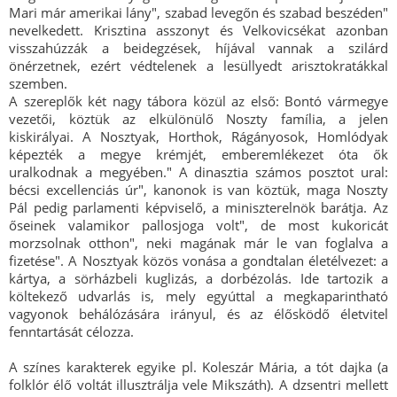
Mari már amerikai lány", szabad levegőn és szabad beszéden"
nevelkedett. Krisztina asszonyt és Velkovicsékat azonban
visszahúzzák a beidegzések, híjával vannak a szilárd
önérzetnek, ezért védtelenek a lesüllyedt arisztokratákkal
szemben.
A szereplők két nagy tábora közül az első: Bontó vármegye
vezetői, köztük az elkülönülő Noszty família, a jelen
kiskirályai. A Nosztyak, Horthok, Rágányosok, Homlódyak
képezték a megye krémjét, emberemlékezet óta ők
uralkodnak a megyében." A dinasztia számos posztot ural:
bécsi excellenciás úr", kanonok is van köztük, maga Noszty
Pál pedig parlamenti képviselő, a miniszterelnök barátja. Az
őseinek valamikor pallosjoga volt", de most kukoricát
morzsolnak otthon", neki magának már le van foglalva a
fizetése". A Nosztyak közös vonása a gondtalan életélvezet: a
kártya, a sörházbeli kuglizás, a dorbézolás. Ide tartozik a
költekező udvarlás is, mely egyúttal a megkaparintható
vagyonok behálózására irányul, és az élősködő életvitel
fenntartását célozza.
A színes karakterek egyike pl. Koleszár Mária, a tót dajka (a
folklór élő voltát illusztrálja vele Mikszáth). A dzsentri mellett