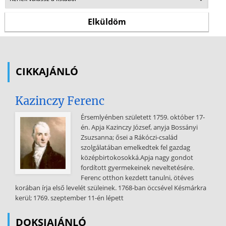
CIKKAJÁNLÓ
Kazinczy Ferenc
Érsemlyénben született 1759. október 17-
én. Apja Kazinczy József, anyja Bossányi
Zsuzsanna; ősei a Rákóczi-család
szolgálatában emelkedtek fel gazdag
középbirtokosokká.Apja nagy gondot
fordított gyermekeinek neveltetésére.
Ferenc otthon kezdett tanulni, ötéves
korában írja első levelét szüleinek. 1768-ban öccsével Késmárkra
kerül; 1769. szeptember 11-én lépett
DOKSIAJÁNLÓ