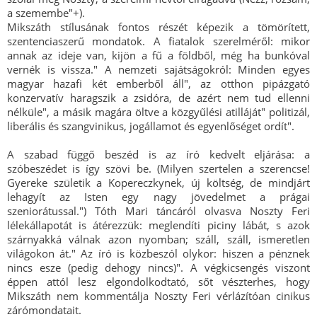
a szemembe"+).
Mikszáth stílusának fontos részét képezik a tömörített,
szentenciaszerű mondatok. A fiatalok szerelméről: mikor
annak az ideje van, kijön a fű a földből, még ha bunkóval
vernék is vissza." A nemzeti sajátságokról: Minden egyes
magyar hazafi két emberből áll", az otthon pipázgató
konzervatív haragszik a zsidóra, de azért nem tud ellenni
nélküle", a másik magára öltve a közgyűlési atilláját" politizál,
liberális és szangvinikus, jogállamot és egyenlőséget ordít".
A szabad függő beszéd is az író kedvelt eljárása: a
szóbeszédet is így szövi be. (Milyen szertelen a szerencse!
Gyereke születik a Kopereczkynek, új költség, de mindjárt
lehagyít az Isten egy nagy jövedelmet a prágai
szeniorátussal.") Tóth Mari táncáról olvasva Noszty Feri
lélekállapotát is átérezzük: meglendíti piciny lábát, s azok
szárnyakká válnak azon nyomban; száll, száll, ismeretlen
világokon át." Az író is közbeszól olykor: hiszen a pénznek
nincs esze (pedig dehogy nincs)". A végkicsengés viszont
éppen attól lesz elgondolkodtató, sőt vészterhes, hogy
Mikszáth nem kommentálja Noszty Feri vérlázítóan cinikus
zárómondatait.