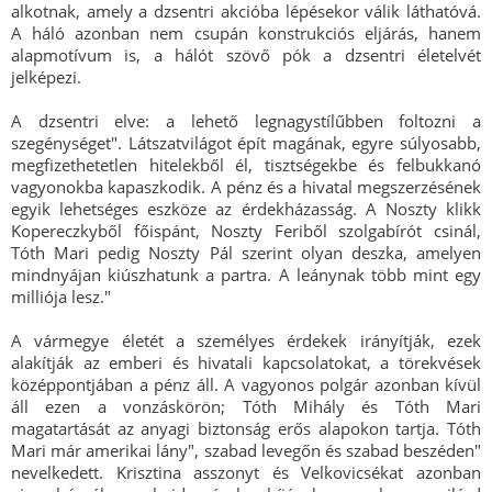
alkotnak, amely a dzsentri akcióba lépésekor válik láthatóvá.
A háló azonban nem csupán konstrukciós eljárás, hanem
alapmotívum is, a hálót szövő pók a dzsentri életelvét
jelképezi.
A dzsentri elve: a lehető legnagystílűbben foltozni a
szegénységet". Látszatvilágot épít magának, egyre súlyosabb,
megfizethetetlen hitelekből él, tisztségekbe és felbukkanó
vagyonokba kapaszkodik. A pénz és a hivatal megszerzésének
egyik lehetséges eszköze az érdekházasság. A Noszty klikk
Kopereczkyből főispánt, Noszty Feriből szolgabírót csinál,
Tóth Mari pedig Noszty Pál szerint olyan deszka, amelyen
mindnyájan kiúszhatunk a partra. A leánynak több mint egy
milliója lesz."
A vármegye életét a személyes érdekek irányítják, ezek
alakítják az emberi és hivatali kapcsolatokat, a törekvések
középpontjában a pénz áll. A vagyonos polgár azonban kívül
áll ezen a vonzáskörön; Tóth Mihály és Tóth Mari
magatartását az anyagi biztonság erős alapokon tartja. Tóth
Mari már amerikai lány", szabad levegőn és szabad beszéden"
nevelkedett. Krisztina asszonyt és Velkovicsékat azonban