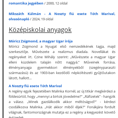
romantika jegyében
/ 2000, 12 oldal
Mikszáth Kálmán - A Noszty fiú esete Tóth Marival,
olvasónapló
/ 2024, 19 oldal
Középiskolai anyagok
Móricz Zsigmond, a magyar Ugar írója
Móricz Zsigmond a Nyugat első nemzedékének tagja, majd
szerkesztője. Művészete a realizmus diadala. Novellákat és
regényeket írt. Czine Mihály szerint: „Művészete a magyar Ugar
elleni küzdelem talaján nőtt naggyá.” Műveinek forrása,
élményanyaga gyermekkori élményekből (szegényparaszti
származású) és az 1903-ban kezdődő népköltészeti gyűjtőutakon
látott, hallott...
A Noszty fiú esete Tóth Marival
A regény egyik fejezetében Malinka Kornél, az új titkár megkérdezi a
földesúrtól, hogy „mennyi a birtok jövedelme?” „Ráfizetek” - hangzik
a válasz. „Minek gazdálkodik akkor méltóságod?” - kérdezi
csodálkozva Malinka. „Hát akkor miből éljek?” Fonákjára fordult
világnak, fantomországnak mutatja ez a regény a kiegyezést követő
évtizedek...