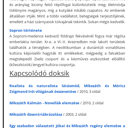
és aránylag kicsiny felső tépőfogai különböztetik meg; életmódja
többnyire magányos, míg a kutyáké inkább csapatos. Az emberek
általában irtják. Mint a többi vadállatot, betegségek terjesztőjének,
emellett a házi szárnyasok tolvajának tekintik. Sokan mégis kedvelik.
Sopron története
A Soproni-medence kedvező földrajzi fekvésénél fogva már régóta
emberlakta terület. Kr.e. a VI.-V. évezredben már lakott területek
találhatók a térségben. A neolitikumban a dunántúli vonaldíszes
kultúra képviselői hagyták itt emlékeiket, mégpedig a falvakban
megtelepedő Zseliz csoport és a kézműves eszközöket előállító
(kőeszközök) lengyel kultúra csoportja.
Kapcsolódó doksik
Realista és naturalista látásmód, Mikszáth és Móricz
Zsigmond írói világának összevetése
/ 2010, 3 oldal
Mikszáth Kálmán - Novellák elemzése
/ 2010, 2 oldal
Mikszáth dzsentriábrázolása
/ 2003, 2 oldal
Egy szabadon választott Jókai és Mikszáth regény elemzése a