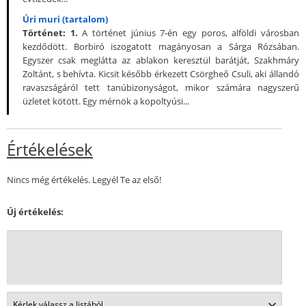
Úri muri (tartalom)
Történet:
1.
A történet június 7-én egy poros, alföldi városban
kezdődött. Borbiró iszogatott magányosan a Sárga Rózsában.
Egyszer csak meglátta az ablakon keresztül barátját, Szakhmáry
Zoltánt, s behívta. Kicsit később érkezett Csörgheő Csuli, aki állandó
ravaszságáról tett tanúbizonyságot, mikor számára nagyszerű
üzletet kötött. Egy mérnök a kopoltyúsi...
Értékelések
Nincs még értékelés. Legyél Te az első!
Új értékelés: