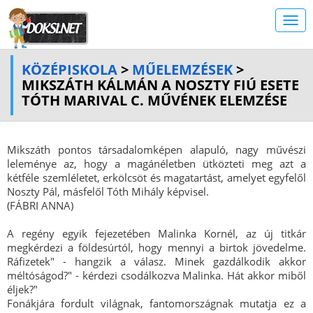
KÖZÉPISKOLA
>
MŰELEMZÉSEK
>
MIKSZÁTH KÁLMÁN A NOSZTY FIÚ ESETE
TÓTH MARIVAL C. MŰVÉNEK ELEMZÉSE
Mikszáth pontos társadalomképen alapuló, nagy művészi
leleménye az, hogy a magánéletben ütközteti meg azt a
kétféle szemléletet, erkölcsöt és magatartást, amelyet egyfelől
Noszty Pál, másfelől Tóth Mihály képvisel.
(FÁBRI ANNA)
A regény egyik fejezetében Malinka Kornél, az új titkár
megkérdezi a földesúrtól, hogy mennyi a birtok jövedelme.
Ráfizetek" - hangzik a válasz. Minek gazdálkodik akkor
méltóságod?" - kérdezi csodálkozva Malinka. Hát akkor miből
éljek?"
Fonákjára fordult világnak, fantomországnak mutatja ez a