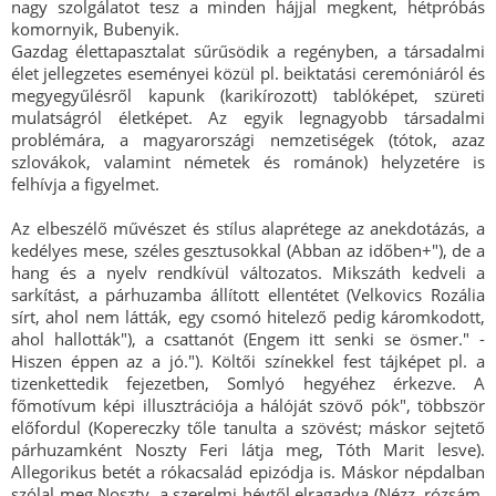
nagy szolgálatot tesz a minden hájjal megkent, hétpróbás
komornyik, Bubenyik.
Gazdag élettapasztalat sűrűsödik a regényben, a társadalmi
élet jellegzetes eseményei közül pl. beiktatási ceremóniáról és
megyegyűlésről kapunk (karikírozott) tablóképet, szüreti
mulatságról életképet. Az egyik legnagyobb társadalmi
problémára, a magyarországi nemzetiségek (tótok, azaz
szlovákok, valamint németek és románok) helyzetére is
felhívja a figyelmet.
Az elbeszélő művészet és stílus alaprétege az anekdotázás, a
kedélyes mese, széles gesztusokkal (Abban az időben+"), de a
hang és a nyelv rendkívül változatos. Mikszáth kedveli a
sarkítást, a párhuzamba állított ellentétet (Velkovics Rozália
sírt, ahol nem látták, egy csomó hitelező pedig káromkodott,
ahol hallották"), a csattanót (Engem itt senki se ösmer." -
Hiszen éppen az a jó."). Költői színekkel fest tájképet pl. a
tizenkettedik fejezetben, Somlyó hegyéhez érkezve. A
főmotívum képi illusztrációja a hálóját szövő pók", többször
előfordul (Kopereczky tőle tanulta a szövést; máskor sejtető
párhuzamként Noszty Feri látja meg, Tóth Marit lesve).
Allegorikus betét a rókacsalád epizódja is. Máskor népdalban
szólal meg Noszty, a szerelmi hévtől elragadva (Nézz, rózsám,