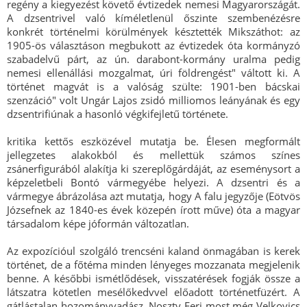
regény a kiegyezést követő évtizedek nemesi Magyarországát.
A dzsentrivel való kíméletlenül őszinte szembenézésre
konkrét történelmi körülmények késztették Mikszáthot: az
1905-ös választáson megbukott az évtizedek óta kormányzó
szabadelvű párt, az ún. darabont-kormány uralma pedig
nemesi ellenállási mozgalmat, úri földrengést" váltott ki. A
történet magvát is a valóság szülte: 1901-ben bácskai
szenzáció" volt Ungár Lajos zsidó milliomos leányának és egy
dzsentrifiúnak a hasonló végkifejletű története.
kritika kettős eszközével mutatja be. Élesen megformált
jellegzetes alakokból és mellettük számos színes
zsánerfigurából alakítja ki szereplőgárdáját, az eseménysort a
képzeletbeli Bontó vármegyébe helyezi. A dzsentri és a
vármegye ábrázolása azt mutatja, hogy A falu jegyzője (Eötvös
Józsefnek az 1840-es évek közepén írott műve) óta a magyar
társadalom képe jóformán változatlan.
Az expozícióul szolgáló trencséni kaland önmagában is kerek
történet, de a főtéma minden lényeges mozzanata megjelenik
benne. A későbbi ismétlődések, visszatérések fogják össze a
látszatra kötetlen mesélőkedvvel előadott történetfüzért. A
gátlástalan hozományvadász, Noszty Feri most még Velkovics