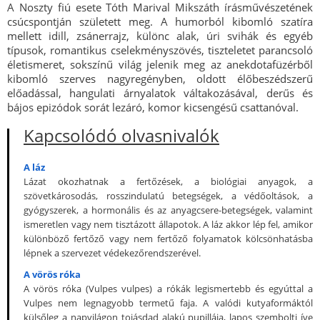
A Noszty fiú esete Tóth Marival Mikszáth írásművészetének
csúcspontján született meg. A humorból kibomló szatíra
mellett idill, zsánerrajz, különc alak, úri svihák és egyéb
típusok, romantikus cselekményszövés, tiszteletet parancsoló
életismeret, sokszínű világ jelenik meg az anekdotafüzérből
kibomló szerves nagyregényben, oldott élőbeszédszerű
előadással, hangulati árnyalatok váltakozásával, derűs és
bájos epizódok sorát lezáró, komor kicsengésű csattanóval.
Kapcsolódó olvasnivalók
A láz
Lázat okozhatnak a fertőzések, a biológiai anyagok, a
szövetkárosodás, rosszindulatú betegségek, a védőoltások, a
gyógyszerek, a hormonális és az anyagcsere-betegségek, valamint
ismeretlen vagy nem tisztázott állapotok. A láz akkor lép fel, amikor
különböző fertőző vagy nem fertőző folyamatok kölcsönhatásba
lépnek a szervezet védekezőrendszerével.
A vörös róka
A vörös róka (Vulpes vulpes) a rókák legismertebb és egyúttal a
Vulpes nem legnagyobb termetű faja. A valódi kutyaformáktól
külsőleg a napvilágon tojásdad alakú pupillája, lapos szembolti íve