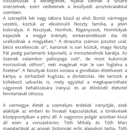
visszahúzzák a beidegzések, híjával vannak a szilárd
önérzetnek, ezért védtelenek a lesüllyedt arisztokratákkal
szemben.
A szereplők két nagy tábora közül az első: Bontó vármegye
vezetői, köztük az elkülönülő Noszty família, a jelen
kiskirályai. A Nosztyak, Horthok, Rágányosok, Homlódyak
képezték a megye krémjét, emberemlékezet óta ők
uralkodnak a megyében." A dinasztia számos posztot ural:
bécsi excellenciás úr", kanonok is van köztük, maga Noszty
Pál pedig parlamenti képviselő, a miniszterelnök barátja. Az
őseinek valamikor pallosjoga volt", de most kukoricát
morzsolnak otthon", neki magának már le van foglalva a
fizetése". A Nosztyak közös vonása a gondtalan életélvezet: a
kártya, a sörházbeli kuglizás, a dorbézolás. Ide tartozik a
költekező udvarlás is, mely egyúttal a megkaparintható
vagyonok behálózására irányul, és az élősködő életvitel
fenntartását célozza.
A vármegye életét a személyes érdekek irányítják, ezek
alakítják az emberi és hivatali kapcsolatokat, a törekvések
középpontjában a pénz áll. A vagyonos polgár azonban kívül
áll ezen a vonzáskörön; Tóth Mihály és Tóth Mari
magatartását az anyagi biztonság erős alapokon tartja. Tóth