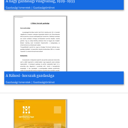
A nagy gazdasági világválság, 1929-1933
2007, 5 oldal
Gazdasági Ismeretek | Gazdaságtörténet
A Rákosi-korszak gazdasága
2007, 2 oldal
Gazdasági Ismeretek | Gazdaságtörténet