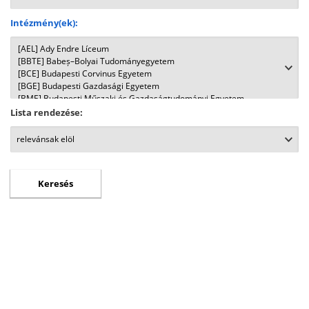
Intézmény(ek):
Lista rendezése: