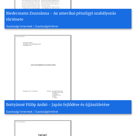
Biedermann Zsuzsánna - Az amerikai pénzügyi szabályozás
története
2012, 18 oldal
Gazdasági Ismeretek | Gazdaságtörténet
Bottyánné Fülöp Anikó - Japán fejlődése és újjászületése
2003, 23 oldal
Gazdasági Ismeretek | Gazdaságtörténet