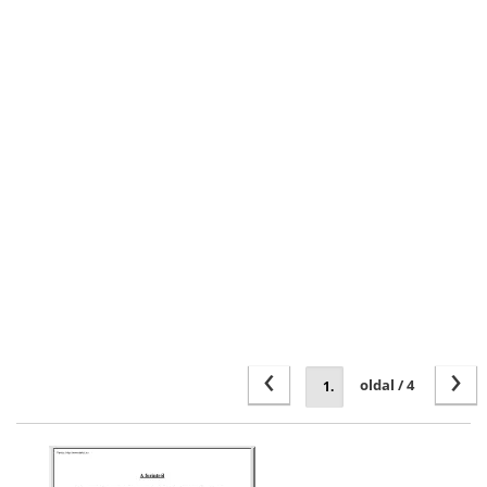
‹
›
oldal / 4