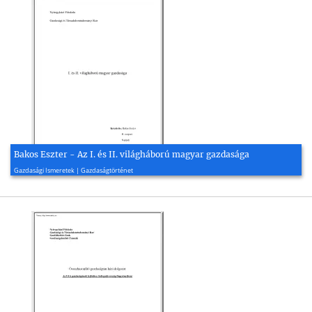
Bakos Eszter - Az I. és II. világháború magyar gazdasága
2003, 25 oldal
Gazdasági Ismeretek | Gazdaságtörténet