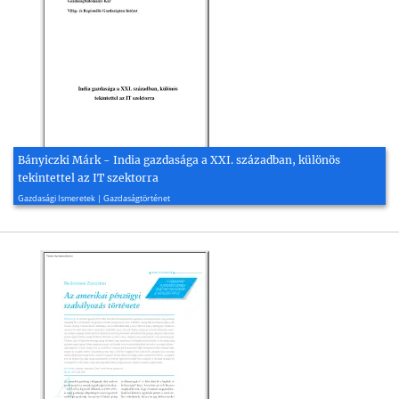
Bányiczki Márk - India gazdasága a XXI. században, különös
tekintettel az IT szektorra
2015, 47 oldal
Gazdasági Ismeretek | Gazdaságtörténet