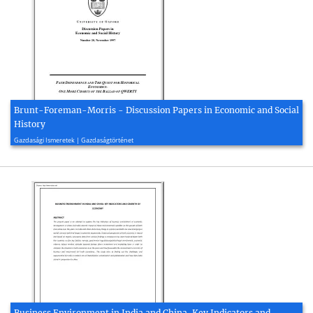
Brunt-Foreman-Morris - Discussion Papers in Economic and Social
History
1997, 48 oldal
Gazdasági Ismeretek | Gazdaságtörténet
Business Environment in India and China, Key Indicators and