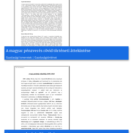
A magyar pénzverés rövid történeti áttekintése
2008, 4 oldal
Gazdasági Ismeretek | Gazdaságtörténet