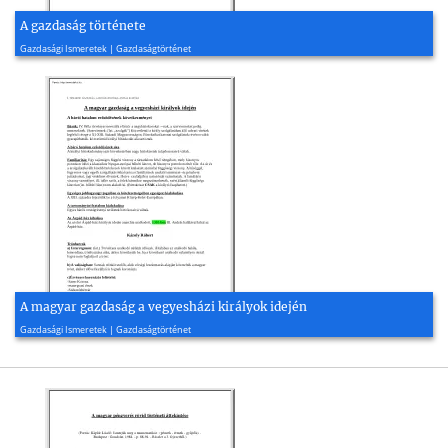
A gazdaság története
2017, 37 oldal
Gazdasági Ismeretek | Gazdaságtörténet
A magyar gazdaság a vegyesházi királyok idején
2012, 7 oldal
Gazdasági Ismeretek | Gazdaságtörténet