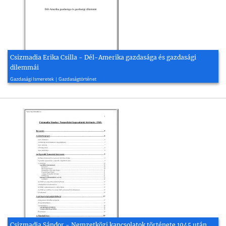
Csizmadia Erika Csilla - Dél-Amerika gazdasága és gazdasági
dilemmái
2003, 22 oldal
Gazdasági Ismeretek | Gazdaságtörténet
Csizmadia Sándor - Nemzetközi kapcsolatok története 1945 után