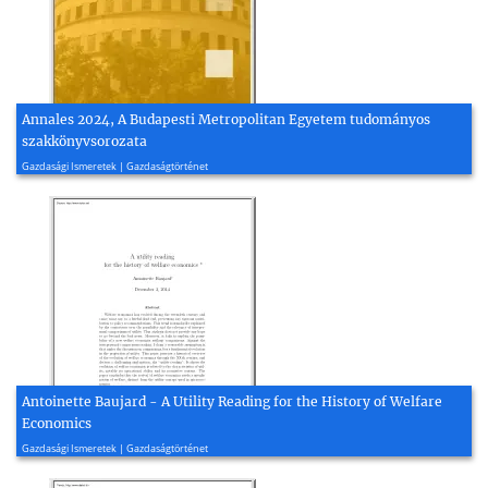
Annales 2024, A Budapesti Metropolitan Egyetem tudományos
szakkönyvsorozata
2024, 379 oldal
Gazdasági Ismeretek | Gazdaságtörténet
Antoinette Baujard - A Utility Reading for the History of Welfare
Economics
2014, 29 oldal
Gazdasági Ismeretek | Gazdaságtörténet