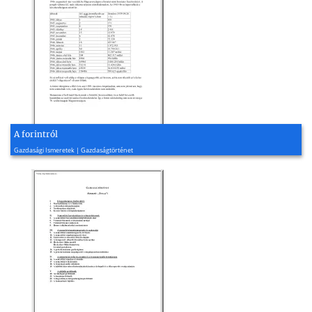
A forintról
2009, 4 oldal
Gazdasági Ismeretek | Gazdaságtörténet