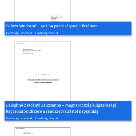
Balázs Sándorné - Az USA gazdaságának története
2003, 14 oldal
Gazdasági Ismeretek | Gazdaságtörténet
Baloghné Zsadányi Zsuzsanna - Magyarország külgazdasági
kapcsolatrendszere a rendszerváltástól napjainkig
2003, 24 oldal
Gazdasági Ismeretek | Gazdaságtörténet