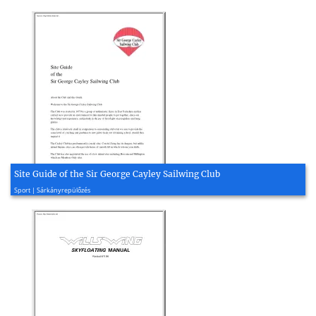
Site Guide of the Sir George Cayley Sailwing Club
2016, 14 oldal
Sport | Sárkányrepülőzés