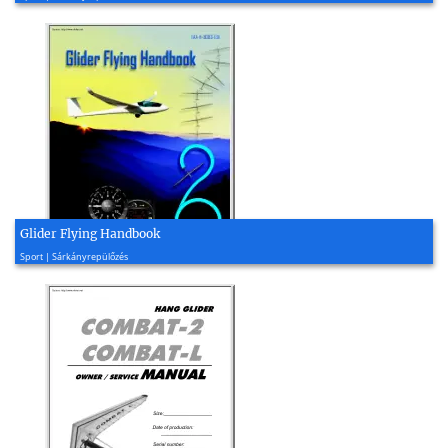
Glider Flying Handbook
2013, 262 oldal
Sport | Sárkányrepülőzés