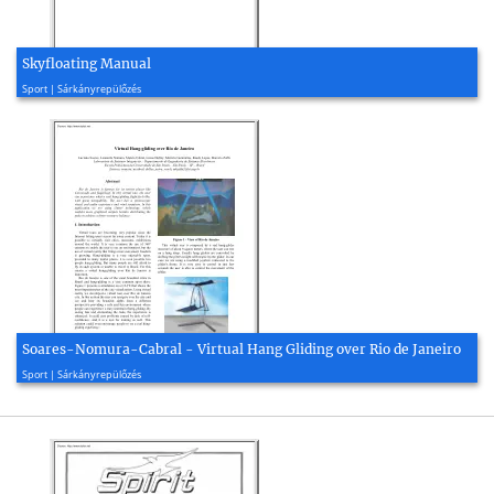
Skyfloating Manual
1996, 4 oldal
Sport | Sárkányrepülőzés
Soares-Nomura-Cabral - Virtual Hang Gliding over Rio de Janeiro
2004, 4 oldal
Sport | Sárkányrepülőzés