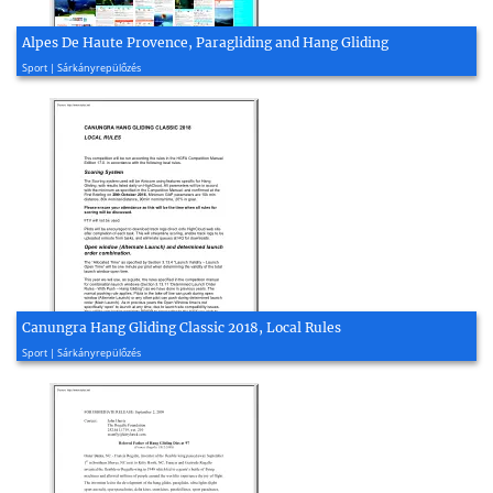
Alpes De Haute Provence, Paragliding and Hang Gliding
2016, 2 oldal
Sport | Sárkányrepülőzés
Canungra Hang Gliding Classic 2018, Local Rules
2018, 4 oldal
Sport | Sárkányrepülőzés