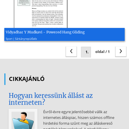
Vidyadhar Y Mudkavi - Powered Hang Gliding
2015, 11 oldal
Sport | Sárkányrepülőzés
‹
›
oldal / 1
CIKKAJÁNLÓ
Hogyan keressünk állást az
interneten?
Évről-évre egyre jelentősebbé válik az
internetes álláspiac, hiszen számos offline
hirdetési forma szűnt meg az álláskereső