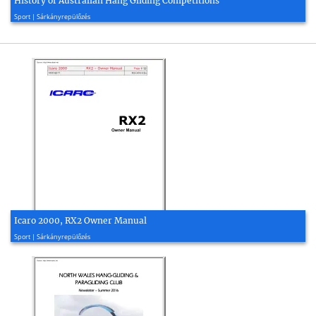
History of Australian Hang Gliding Competitions
2017, 5 oldal
Sport | Sárkányrepülőzés
Icaro 2000, RX2 Owner Manual
2010, 22 oldal
Sport | Sárkányrepülőzés