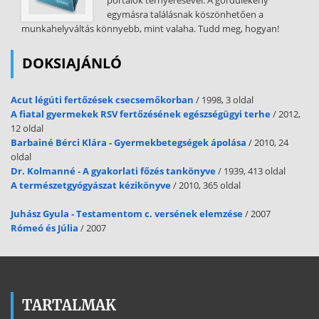
portálok térnyerésével. A gördülékeny
egymásra találásnak köszönhetően a
munkahelyváltás könnyebb, mint valaha. Tudd meg, hogyan!
DOKSIAJÁNLÓ
Acut légúti fertőzések csecsemőkorban
/ 1998, 3 oldal
A fiatal gyermekek RSV fertőzésének egészségügyi terhe
/ 2012,
12 oldal
Barbainé Bérci Klára - Gyermekbetegségek ápolása
/ 2010, 24
oldal
Dr. Kolmanné - A gyakorlati főzés tankönyve
/ 1939, 413 oldal
A természetgyógyászat kézikönyve
/ 2010, 365 oldal
Juhász Gyula - Testamentom c. versének elemzése
/ 2007
Rómeó és Júlia
/ 2007
TARTALMAK