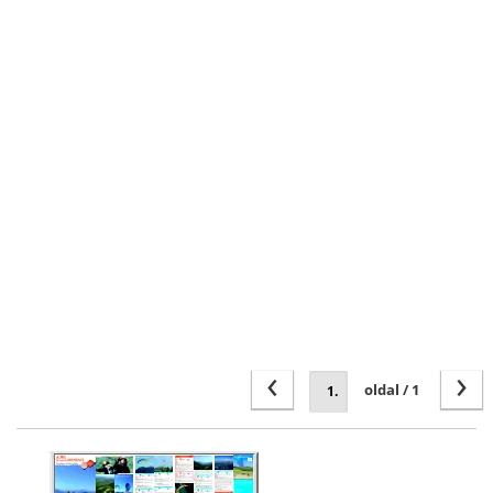
‹
›
oldal / 1