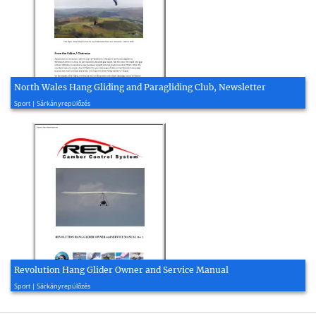
North Wales Hang Gliding and Paragliding Club, Newsletter
2016, 6 oldal
Sport | Sárkányrepülőzés
Revolution Hang Glider Owner and Service Manual
2011, 43 oldal
Sport | Sárkányrepülőzés