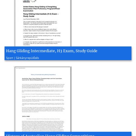
Hang Gliding Intermediate, H3 Exam, Study Guide
2005, 3 oldal
Sport | Sárkányrepülőzés