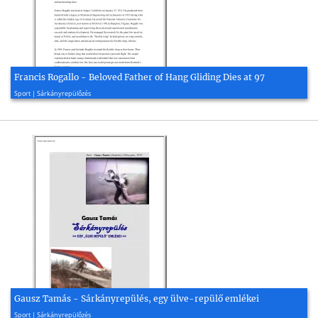
Francis Rogallo - Beloved Father of Hang Gliding Dies at 97
2009, 4 oldal
Sport | Sárkányrepülőzés
Gausz Tamás - Sárkányrepülés, egy ülve-repülő emlékei
2023, 42 oldal
Sport | Sárkányrepülőzés