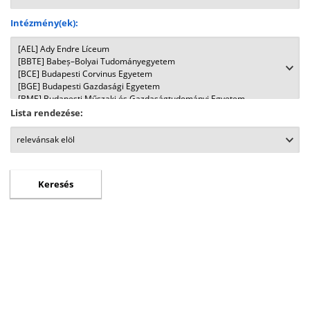
Intézmény(ek):
Lista rendezése: