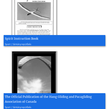
Spirit Instruction Book
2002, 40 oldal
Sport | Sárkányrepülőzés
The Official Publication of the Hang Gliding and Paragliding
Association of Canada
2001, 22 oldal
Sport | Sárkányrepülőzés