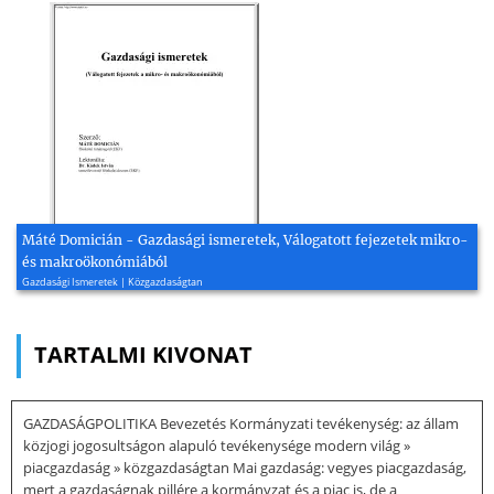
Máté Domicián - Gazdasági ismeretek, Válogatott fejezetek mikro-
és makroökonómiából
Gazdasági Ismeretek | Közgazdaságtan
TARTALMI KIVONAT
GAZDASÁGPOLITIKA Bevezetés Kormányzati tevékenység: az állam
közjogi jogosultságon alapuló tevékenysége modern világ »
piacgazdaság » közgazdaságtan Mai gazdaság: vegyes piacgazdaság,
mert a gazdaságnak pillére a kormányzat és a piac is, de a