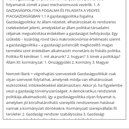
folyamatok zömét a piaci mechanizmusok vezérlik. 1. A
GAZDASÁGPOLITIKA FOGALMA ÉS FELADATA A VEGYES
PIACGAZDASÁGBAN 1.1 A gazdaságpolitika fogalma
Gazdaságpolitika: Az állam nézeteit, elhatározásait és rendszeres
cselekedeteit jelenti, amelyekkel az állam politikai-társadalmi
céljainak megvalósítása érdekében a gazdaságot befolyásolja. Egy
szűkebb – kizárólag rövid távú makroökonómiai értelmezés szerint
a gazdaságpolitika – a gazdasági potenciált megközelítő magas
termelési szint érdekében alkalmazott monetáris és fiskális politika.
Politika fő kérdései: 1. mit akarunk? 2. hogyan? 3. kinek a politikája?
Állam itt: kormányzat: 1. Országgyűlés 2. Kormány 3. Magyar
Nemzeti Bank + végrehajtási szervezeteik Gazdaságpolitikát csak
olyan szervezet folytathat, amelynek módja van elhatározásait
eszközökkel, intézkedésekkel alátámasztani. Akkor jó, ha figyelembe
veszi a gazdaság törvényszerűségeit. A demokratikus rendszerek
politikája alkalmazkodó, így a gazdaságpolitika olyan folyamat is,
amelyben jól körülhatárolható szereplők rendszeresen hatással
vannak a kormányzati döntésekre. Kormányzati szerepvállalás fő
területei: 2. Gazdasági rendszer szabályozása 3. Gazdasági
folyamatok befolyásolása 3.1 gazdaság globális folyamatira vagy a
gazdaság egyes részinek, szerkezeti alakulásának befolyásolása 1.2 A