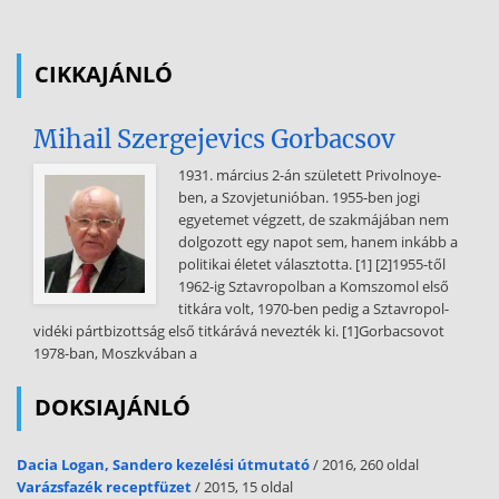
kormányzati gazdasági szerepvállalás közgazdasági elméleti alapjai
az összhasznosság kizárólagos érvényesítése a társadalom számára
elfogadhatatlan jövedelemkülönbségekkel járna. » Pareto optimum
CIKKAJÁNLÓ
/ Pareto-hatékonyság (allokatív hatékonyság): Olyan gazdasági
helyzet, amelyben
Mihail Szergejevics Gorbacsov
egy új döntés, akció nyomán senki sem kerülhet kedvezőbb
helyzetbe anélkül, hogy ezzel valaki más kedvezőtlenebb helyzetbe
1931. március 2-án született Privolnoye-
ne kerülne. kormányzati beavatkozás két fő alapja: 1. a
ben, a Szovjetunióban. 1955-ben jogi
hatékonyságot rontó piaci tökéletlenségek korrigálása 2.
egyetemet végzett, de szakmájában nem
méltányosság érvényesítése 1 piackudarcok: 1. közjavak: a. kizárás:
dolgozott egy napot sem, hanem inkább a
legyen kizárható, aki nem fizet, vagy korlátozható – a technika
politikai életet választotta. [1] [2]1955-től
fejlődése gyakran módosítja b. rivalizálás: pl parkolás vagy hídpénz
1962-ig Sztavropolban a Komszomol első
2. externáliák, külső gazdasági hatások: Egy vagy több termelő olyan
titkára volt, 1970-ben pedig a Sztavropol-
tevékenysége, megállapodása (szerződése), amely további
vidéki pártbizottság első titkárává nevezték ki. [1]Gorbacsovot
szereplőknek hasznot vagy kárt okoz (pozitív vagy negatív) anélkül,
1978-ban, Moszkvában a
hogy fizetnének érte, vagy beleegyezésüket adták hozzá. a. pozitív:
kínálat hatékonysága növelhető közösségi támogatással b. negatív:
DOKSIAJÁNLÓ
magasabb árakon keresztül reálisabbá tehető: pl a kárt okozóra
terhelni, vagy büntetni (legfontosabbak a környezetvédelmi
Dacia Logan, Sandero kezelési útmutató
/ 2016, 260 oldal
gazdaságpolitikai lépések) 3. monopóliumok (amely csökkenti a
Varázsfazék receptfüzet
/ 2015, 15 oldal
kínálatot és magasabb árakat okoz): a megengedett