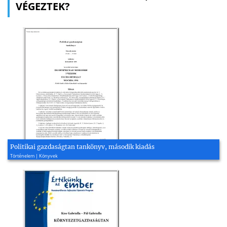
VÉGEZTEK?
Politikai gazdaságtan tankönyv, második kiadás
Történelem | Könyvek