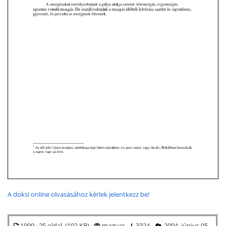
A doksi online olvasásához kérlek jelentkezz be!
1999 · 25 oldal (192 KB)
magyar
3324
2004. június 05.