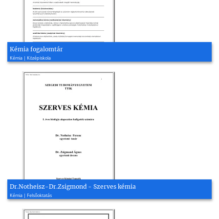
Kémia fogalomtár
Kémia | Középiskola
Dr.Notheisz-Dr.Zsigmond - Szerves kémia
Kémia | Felsőoktatás