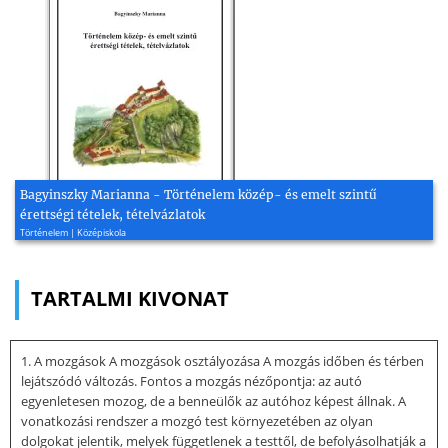
Bagyinszky Marianna - Történelem közép- és emelt szintű
érettségi tételek, tételvázlatok
Történelem | Középiskola
TARTALMI KIVONAT
1. A mozgások A mozgások osztályozása A mozgás időben és térben
lejátszódó változás. Fontos a mozgás nézőpontja: az autó
egyenletesen mozog, de a benneülők az autóhoz képest állnak. A
vonatkozási rendszer a mozgó test környezetében az olyan
dolgokat jelentik, melyek függetlenek a testtől, de befolyásolhatják a