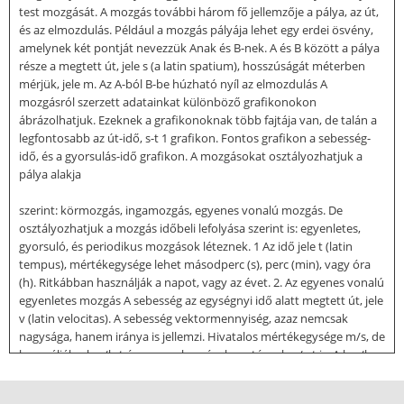
test mozgását. A mozgás további három fő jellemzője a pálya, az út,
és az elmozdulás. Például a mozgás pályája lehet egy erdei ösvény,
amelynek két pontját nevezzük Anak és B-nek. A és B között a pálya
része a megtett út, jele s (a latin spatium), hosszúságát méterben
mérjük, jele m. Az A-ból B-be húzható nyíl az elmozdulás A
mozgásról szerzett adatainkat különböző grafikonokon
ábrázolhatjuk. Ezeknek a grafikonoknak több fajtája van, de talán a
legfontosabb az út-idő, s-t 1 grafikon. Fontos grafikon a sebesség-
idő, és a gyorsulás-idő grafikon. A mozgásokat osztályozhatjuk a
pálya alakja
szerint: körmozgás, ingamozgás, egyenes vonalú mozgás. De
osztályozhatjuk a mozgás időbeli lefolyása szerint is: egyenletes,
gyorsuló, és periodikus mozgások léteznek. 1 Az idő jele t (latin
tempus), mértékegysége lehet másodperc (s), perc (min), vagy óra
(h). Ritkábban használják a napot, vagy az évet. 2. Az egyenes vonalú
egyenletes mozgás A sebesség az egységnyi idő alatt megtett út, jele
v (latin velocitas). A sebesség vektormennyiség, azaz nemcsak
nagysága, hanem iránya is jellemzi. Hivatalos mértékegysége m/s, de
használják a km/h-t és nagy sebességek esetén a km/s-t is. A km/h
és a m/s közti váltószám 3,6. Egyenletes mozgás esetén a sebesség
állandó A mozgás s-t grafikonja középpontból induló ferde egyenes.