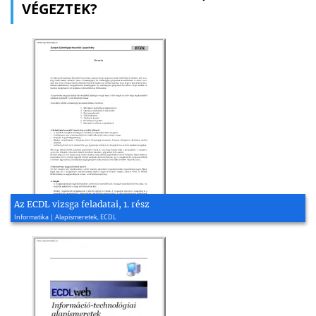
VÉGEZTEK?
Az ECDL vizsga feladatai, 1. rész
Informatika | Alapismeretek, ECDL