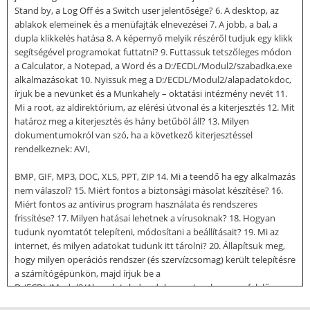
Stand by, a Log Off és a Switch user jelentősége? 6. A desktop, az
ablakok elemeinek és a menüfajták elnevezései 7. A jobb, a bal, a
dupla klikkelés hatása 8. A képernyő melyik részéről tudjuk egy klikk
segítségével programokat futtatni? 9. Futtassuk tetszőleges módon
a Calculator, a Notepad, a Word és a D:/ECDL/Modul2/szabadka.exe
alkalmazásokat 10. Nyissuk meg a D:/ECDL/Modul2/alapadatokdoc,
írjuk be a nevünket és a Munkahely – oktatási intézmény nevét 11.
Mi a root, az aldirektórium, az elérési útvonal és a kiterjesztés 12. Mit
határoz meg a kiterjesztés és hány betűböl áll? 13. Milyen
dokumentumokról van szó, ha a következő kiterjesztéssel
rendelkeznek: AVI,
BMP, GIF, MP3, DOC, XLS, PPT, ZIP 14. Mi a teendő ha egy alkalmazás
nem válaszol? 15. Miért fontos a biztonsági másolat készítése? 16.
Miért fontos az antivirus program használata és rendszeres
frissítése? 17. Milyen hatásai lehetnek a vírusoknak? 18. Hogyan
tudunk nyomtatót telepíteni, módosítani a beállításait? 19. Mi az
internet, és milyen adatokat tudunk itt tárolni? 20. Állapítsuk meg,
hogy milyen operációs rendszer (és szervízcsomag) került telepítésre
a számítógépünkön, majd írjuk be a
D:/ECDL/Modul2/Alapadatok.doc dokumentumba a megfelelő
helyre, majd mentsük el a változásokat 21. Állapítsuk meg a