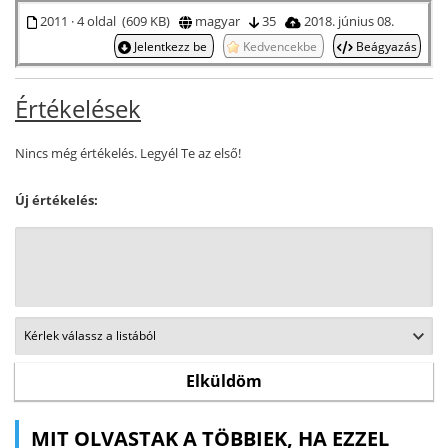
2011 · 4 oldal (609 KB)
magyar
35
2018. június 08.
Jelentkezz be
Kedvencekbe
Beágyazás
Értékelések
Nincs még értékelés. Legyél Te az első!
Új értékelés:
MIT OLVASTAK A TÖBBIEK, HA EZZEL