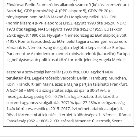
Fővárosa: Berlin Szomszédos államok száma: 9 (közös szomszédunk
Ausztria), GDP (nominális): 4. (PPP alapon: 5), GDP/ fő: 20 (a
ténylegesen nem önálló Makaó és Hongkong nélkül 18.), GNI
(nominálisan: 4 (PPP alapon: 5) ENSZ: együtt 1990 óta (NSZK, NDK:
1973 óta) tagság, NATO: együtt 1990 óta (NSZK: 1955), EU (akkor
EGK): együtt 1990 óta, Nyugat – Németország az EGK alapítója volt
(1957, Római Szerződés), az EU-n belül tagjai a schengeni és az euró
zónának is. Németország delegálja a legtöbb képviselőt az Európai
Parlamentbe A mindenkori német miniszterelnök (kancellár) Európa
legbefolyásosabb politikusai közé tartozik. Jelenleg Angela Merkel
asszony a szövetségi kancellár (2005 óta, CDU, egykori NDK
területén élt). Legjelentősebb városok: Berlin, Hamburg, München,
Köln, Frankfurt (am Main), azaz a Majna partján található Frankfurt.
A GDP 68 – 69% -t a szolgáltatás adja, az ipar a 30-31%-t, a
mezőgazdaság pedig 0,6 – 0,7%-t, a foglalkoztatottak között a
sorrend ugyanez; szolgáltatás 7071%, ipar 27-28%, mezőgazdaság
1,4% körül részesedik (a 2015 -2017. évi német adatok alapján) II.
Rövid történelmi áttekintés – területi különbségek 1. Német – Római
Császárság (962 – 1806) 2. XIX századi átmenet: új eszmék, Szent
Szövetség, ipari forradalom (szénbányák), munkásmozgalom,
vámunió, „Népek tavasza”, német egység kérdése 3. Német