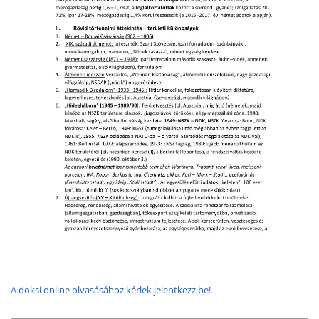
A doksi online olvasásához kérlek jelentkezz be!