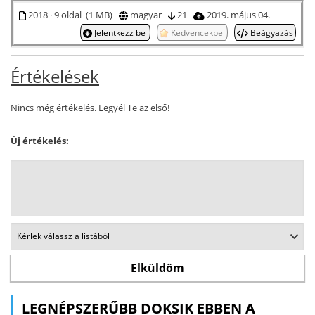
2018 · 9 oldal (1 MB)
magyar
21
2019. május 04.
Jelentkezz be
Kedvencekbe
Beágyazás
Értékelések
Nincs még értékelés. Legyél Te az első!
Új értékelés:
LEGNÉPSZERŰBB DOKSIK EBBEN A