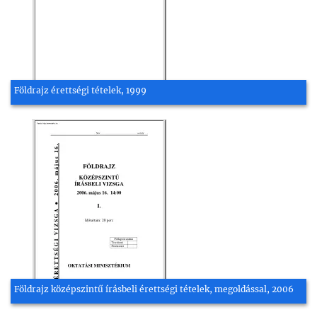
Földrajz érettségi tételek, 1999
Földrajz középszintű írásbeli érettségi tételek, megoldással, 2006