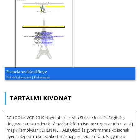
Francia szakácskönyv
Étel- és italreceptek | Ételreceptek
TARTALMI KIVONAT
SCHOOLVIVOR 2019 November I. szám Stressz kezelés Segítség,
dolgozat! Puska ötletek Támadjunk fel másnap! Sürget az ido? Tanulj
meg villámolvasni! ÉHEN NE HALJ! Olcsó és gyors manna kolisonak
Ilyen a képed, mikor szakest másnapján beülsz órára. Vagy mikor