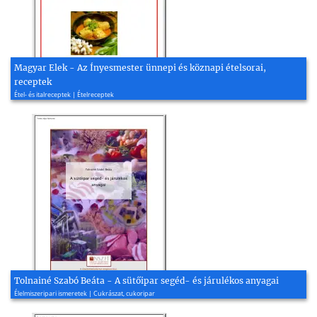
Magyar Elek - Az Ínyesmester ünnepi és köznapi ételsorai,
receptek
Étel- és italreceptek | Ételreceptek
Tolnainé Szabó Beáta - A sütőipar segéd- és járulékos anyagai
Élelmiszeripari ismeretek | Cukrászat, cukoripar