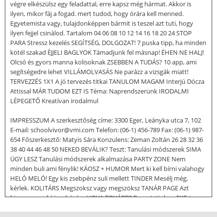
végre elkészülsz egy feladattal, erre kapsz még hármat. Akkor is
ilyen, mikor fáj a fogad. mert tudod, hogy órára kell menned.
Egyetemista vagy, tulajdonképpen bármit is teszel azt tuti, hogy
ilyen fejjel csinálod. Tartalom 04 06 08 10 12 14 16 18 20 24 STOP
PARA Stressz kezelés SEGÍTSÉG, DOLGOZAT! 7 puska tipp, ha minden
kötél szakad ÉJJELI BAGLYOK Támadjunk fel másnap! ÉHEN NE HALJ!
Olcsó és gyors manna kolisoknak ZSEBBEN A TUDÁS? 10 app, ami
segítségedre lehet VILLÁMOLVASÁS Ne parázz a vizsgák miatt!
TERVEZZÉS 1X1 A jó tervezés titkai TANULOM MAGAM Interjú Dócza
Attissal MÁR TUDOM EZT IS Téma: Naprendszerünk IRODALMI
LÉPEGETŐ Kreatívan irodalmul
IMPRESSZUM A szerkesztőség címe: 3300 Eger, Leányka utca 7, 102
E-mail: schoolvivor@vmi.com Telefon: (06-1) 456-789 Fax: (06-1) 987-
654 Főszerkesztő: Matyis Sára Konzulens: Zeman Zoltán 26 28 32 36
38 40 44 46 48 50 NEKED BEVÁLIK? Teszt: Tanulási módszerek SIMA
ÜGY LESZ Tanulási módszerek alkalmazása PARTY ZONE Nem
minden buli ami fénylik! KÁOSZ + HUMOR Mert ki kell bírni valahogy
HELÓ MELÓ! Egy kis zsebpénz suli mellett TINDER Mesélj még,
kérlek. KOLITÁRS Megszoksz vagy megszöksz TANÁR PAGE Azt
hiszem nem bírja a búrám HOVA TOVÁBB? Bemutatjuk az EKE-t
PROGRAMAJÁNLÓ Novemberi diák progik Stop para Stresszkezelés