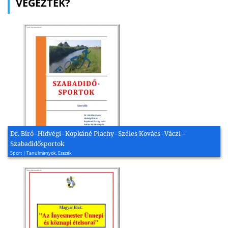
VÉGEZTEK?
Dr. Bíró-Hidvégi-Kopkáné Plachy-Széles Kovács-Váczi -
Szabadidősportok
Sport | Tanulmányok, Esszék