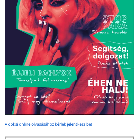
A doksi online olvasásához kérlek jelentkezz be!