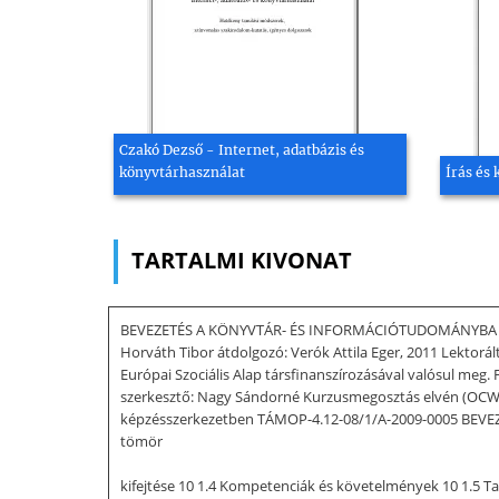
Czakó Dezső - Internet, adatbázis és
könyvtárhasználat
Írás és
TARTALMI KIVONAT
BEVEZETÉS A KÖNYVTÁR- ÉS INFORMÁCIÓTUDOMÁNYBA H
Horváth Tibor átdolgozó: Verók Attila Eger, 2011 Lektorá
Európai Szociális Alap társfinanszírozásával valósul meg.
szerkesztő: Nagy Sándorné Kurzusmegosztás elvén (OCW) 
képzésszerkezetben TÁMOP-4.12-08/1/A-2009-0005 BEVEZ
tömör
kifejtése 10 1.4 Kompetenciák és követelmények 10 1.5 Tan