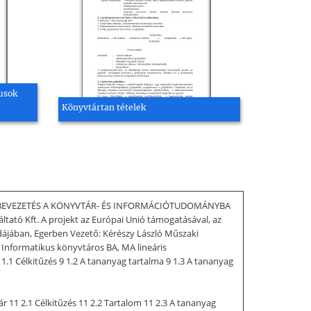
usok
Könyvtártan tételek
K BEVEZETÉS A KÖNYVTÁR- ÉS INFORMÁCIÓTUDOMÁNYBA
ltató Kft. A projekt az Európai Unió támogatásával, az
omdájában, Egerben Vezető: Kérészy László Műszaki
Informatikus könyvtáros BA, MA lineáris
Célkitűzés 9 1.2 A tananyag tartalma 9 1.3 A tananyag
r 11 2.1 Célkitűzés 11 2.2 Tartalom 11 2.3 A tananyag