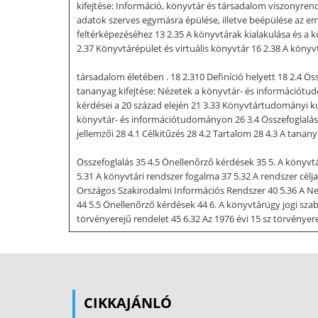
kifejtése: Információ, könyvtár és társadalom viszonyrend
adatok szerves egymásra épülése, illetve beépülése az em
feltérképezéséhez 13 2.35 A könyvtárak kialakulása és a
2.37 Könyvtárépület és virtuális könyvtár 16 2.38 A kön
társadalom életében . 18 2.310 Definíció helyett 18 2.4 Ö
tananyag kifejtése: Nézetek a könyvtár- és információt
kérdései a 20 század elején 21 3.33 Könyvtártudományi 
könyvtár- és információtudományon 26 3.4 Összefoglalá
jellemzői 28 4.1 Célkitűzés 28 4.2 Tartalom 28 4.3 A tanan
Összefoglalás 35 4.5 Önellenőrző kérdések 35 5. A könyvtár
5.31 A könyvtári rendszer fogalma 37 5.32 A rendszer célj
Országos Szakirodalmi Információs Rendszer 40 5.36 A Nem
44 5.5 Önellenőrző kérdések 44 6. A könyvtárügy jogi szabá
törvényerejű rendelet 45 6.32 Az 1976 évi 15 sz törvényere
Önellenőrző kérdések 50 7. A könyvtári rendszer központi
kifejtése: Az Országos Széchényi könyvtár 51 7.31 Közpon
7.34 A nemzeti bibliográfiai tevékenység 55 7.35 Egyéb k
KÖNYVTÁR- ÉS INFORMÁCIÓTUDOMÁNYBA 8. A könyvtári rends
CIKKAJÁNLÓ
kifejtése: Szakmai szervezetek, intézmények 59 8.31 A K