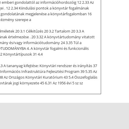
 az emberi gondolattól az információhordozóig 12 2.33 Az
ei . 12 2.34 Kiindulási pontok a könyvtár fogalmának
ség gondolatának megjelenése a könyvtárfogalomban 16
ntézmény szerepe a
méletek 20 3.1 Célkitűzés 20 3.2 Tartalom 20 3.3 A
nak értelmezése . 20 3.32 A könyvtártudomány vitatott
omány és/vagy információtudomány 24 3.35 Túl a
ÓTUDOMÁNYBA 4. A könyvtár fogalmi és funkcionális
.32 Könyvtártípusok 31 4.4
.3 A tananyag kifejtése: Könyvtári rendszer és irányítás 37
 Információs Infrastruktúra Fejlesztési Program 39 5.35 Az
38 Az Országos Könyvtári Kuratórium 43 5.4 Összefoglalás
vtárak jogi környezete 45 6.31 Az 1956 évi 5 sz sz
. 51 7.1 Célkitűzés 51 7.2 Tartalom 51 7.3 A tananyag
nk alapítása, rövid története 52 7.33 A gyűjtemény 53
oglalás 57 7.5 Önellenőrző kérdések 58 6 BEVEZETÉS A
59 8.1 Célkitűzés 59 8.2 Tartalom 59 8.3 A tananyag
szágos dokumentumellátás