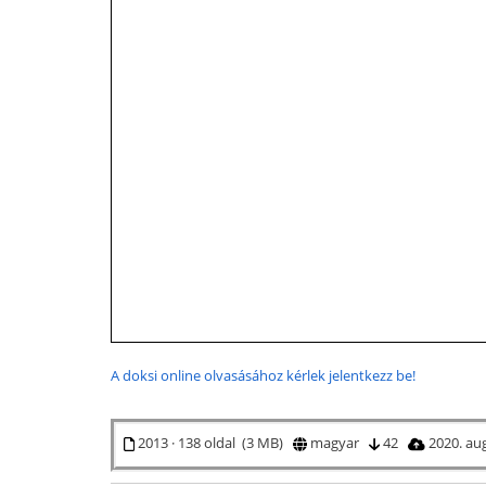
A doksi online olvasásához kérlek jelentkezz be!
2013 · 138 oldal (3 MB)
magyar
42
2020. au