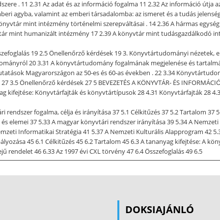
szere . 11 2.31 Az adat és az információ fogalma 11 2.32 Az információ útja
beri agyba, valamint az emberi társadalomba: az ismeret és a tudás jelenség
 könyvtár mint intézmény történelmi szerepváltásai . 14 2.36 A hármas egy
yvtár mint humanizált intézmény 17 2.39 A könyvtár mint tudásgazdálkodó i
sszefoglalás 19 2.5 Önellenőrző kérdések 19 3. Könyvtártudományi nézetek, el
udományról 20 3.31 A könyvtártudomány fogalmának megjelenése és tartalmá
kutatások Magyarországon az 50-es és 60-as években . 22 3.34 Könyvtártud
s 27 3.5 Önellenőrző kérdések 27 5 BEVEZETÉS A KÖNYVTÁR- ÉS INFORMÁCI
yag kifejtése: Könyvtárfajták és könyvtártípusok 28 4.31 Könyvtárfajták 28 4
i rendszer fogalma, célja és irányítása 37 5.1 Célkitűzés 37 5.2 Tartalom 37 5
a és elemei 37 5.33 A magyar könyvtári rendszer irányítása 39 5.34 A Nemzeti
zeti Informatikai Stratégia 41 5.37 A Nemzeti Kulturális Alapprogram 42 5.
lyozása 45 6.1 Célkitűzés 45 6.2 Tartalom 45 6.3 A tananyag kifejtése: A köny
jű rendelet 46 6.33 Az 1997 évi CXL törvény 47 6.4 Összefoglalás 49 6.5
 szolgáltatásainak legfontosabb intézménye: az Országos Széchényi Könyvtár 
ti szolgáltatások a magyar könyvtári rendszerben 51 7.32 Nemzeti könyvtáru
özponti szolgáltatások 55 7.36 Könyvtárhasználat az OSZK-ban 57 7.4 Összef
zer központi szolgáltatásait biztosító egyéb intézmények, szervezetek . 
DOKSIAJÁNLÓ
önyvtári Intézet 59 8.32 A Könyvtárellátó Közhasznú Társaság 62 8.33 Az or