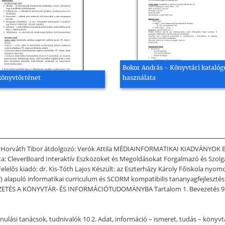
Bokor András - Könyvtári katalóg
 könyvtörténet
használata
orváth Tibor átdolgozó: Verók Attila MÉDIAINFORMATIKAI KIADVÁNYO
lta: CleverBoard Interaktív Eszközöket és Megoldásokat Forgalmazó és Szolgá
 Felelős kiadó: dr. Kis-Tóth Lajos Készült: az Eszterházy Károly Főiskola ny
alapuló informatikai curriculum és SCORM kompatibilis tananyagfejlesztés 
ETÉS A KÖNYVTÁR- ÉS INFORMÁCIÓTUDOMÁNYBA Tartalom 1. Bevezetés 9 1.1 
ulási tanácsok, tudnivalók 10 2. Adat, információ – ismeret, tudás – könyvtá