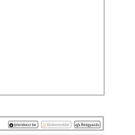
Jelentkezz be
Kedvencekbe
Beágyazás