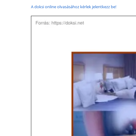
A doksi online olvasásához kérlek jelentkezz be!