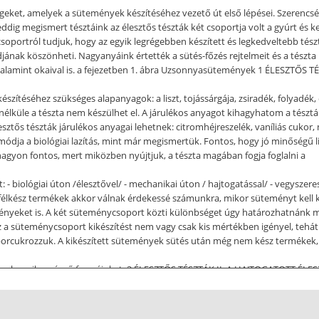
eket, amelyek a sütemények készítéséhez vezető út első lépései. Szerencsé
 eddig megismert tésztáink az élesztős tészták két csoportja volt a gyúrt és
acsoportról tudjuk, hogy az egyik legrégebben készített és legkedveltebb tészt
djának köszönheti. Nagyanyáink értették a sütés-főzés rejtelmeit és a tész
alamint okaival is. a fejezetben 1. ábra Uzsonnyasütemények 1 ÉLESZTŐS T
téséhez szükséges alapanyagok: a liszt, tojássárgája, zsiradék, folyadék, 
nélküle a tészta nem készülhet el. A járulékos anyagot kihagyhatom a tésztábó
esztős tészták járulékos anyagai lehetnek: citromhéjreszelék, vaníliás cukor, m
 módja a biológiai lazítás, mint már megismertük. Fontos, hogy jó minőségű li
nagyon fontos, mert miközben nyújtjuk, a tészta magában fogja foglalni a
 biológiai úton /élesztővel/ - mechanikai úton / hajtogatással/ - vegyszeres 
int félkész termékek akkor válnak érdekessé számunkra, mikor süteményt kell
nyeket is. A két süteménycsoport közti különbséget úgy határozhatnánk me
Ez a süteménycsoport kikészítést nem vagy csak kis mértékben igényel, tehát
 és porcukrozzuk. A kikészített sütemények sütés után még nem kész termékek,
n elnyerik a végső formájukat. 2 ÉLESZTŐS TÉSZTÁK II. A HAJTOGATOTT ÉLES
kus írásmóddal és kiejtéssel, amely elterjedt a szakmában. Készítésénél kett
del tésztához felhasznált anyagok: Liszt, vaj, porcukor, élesztő, só, tej ,tojáss
rány kb.60% Tésztakészítés menete: 1. Tésztakészítésnél mindig az előkészítő