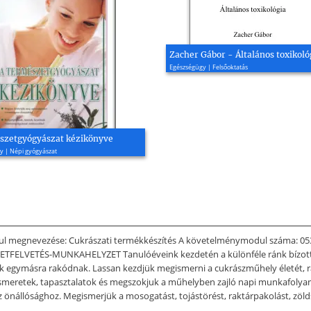
Zacher Gábor - Általános toxikoló
Egészségügy | Felsőoktatás
szetgyógyászat kézikönyve
y | Népi gyógyászat
odul megnevezése: Cukrászati termékkészítés A követelménymodul száma: 05
ESETFELVETÉS-MUNKAHELYZET Tanulóéveink kezdetén a különféle ránk bízot
k egymásra rakódnak. Lassan kezdjük megismerni a cukrászműhely életét, r
ismeretek, tapasztalatok és megszokjuk a műhelyben zajló napi munkafolya
z önállósághoz. Megismerjük a mosogatást, tojástörést, raktárpakolást, zöld