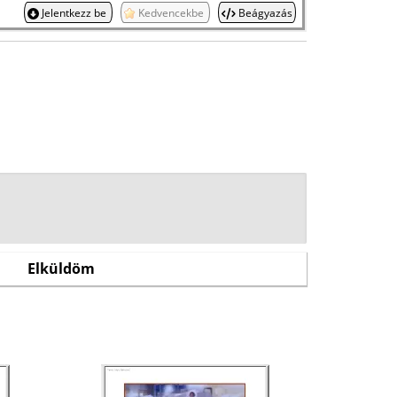
Jelentkezz be
Kedvencekbe
Beágyazás