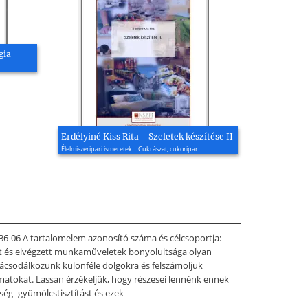
gia
Erdélyiné Kiss Rita - Szeletek készítése II
Élelmiszeripari ismeretek | Cukrászat, cukoripar
36-06 A tartalomelem azonosító száma és célcsoportja:
t és elvégzett munkaműveletek bonyolultsága olyan
ácsodálkozunk különféle dolgokra és felszámoljuk
matokat. Lassan érzékeljük, hogy részesei lennénk ennek
ség- gyümölcstisztítást és ezek