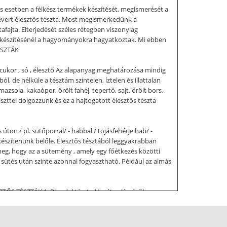
s esetben a félkész termékek készítését, megismerését a
 kevert élesztős tészta. Most megismerkedünk a
afajta. Elterjedését széles rétegben viszonylag
ta készítésénél a hagyományokra hagyatkoztak. Mi ebben
ÉSZTÁK
cukor , só , élesztő Az alapanyag meghatározása mindig
l, de nélküle a tésztám színtelen, íztelen és illattalan
azsola, kakaópor, őrölt fahéj, tepertő, sajt, őrölt bors,
szttel dolgozzunk és ez a hajtogatott élesztős tészta
úton / pl. sütőporral/ - habbal / tojásfehérje hab/ -
 készítenünk belőle. Élesztős tésztából leggyakrabban
g, hogy az a sütemény , amely egy főétkezés közötti
 sütés után szinte azonnal fogyasztható. Például az almás
ZTŐS TÉSZTÁK 1. Blundel tészta Nevét valószínűleg a
ős lazítást végzünk, leveles szerkezetét hajtogatással
árgája Az élesztős tészták közül ez a tészta tartalmazza a
 műveletekkel kezdjük Előkészítjük a szükséges