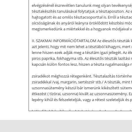
elvégzésénél észrevétlen tanulunk meg olyan tevékenység
tésztakészítés tanulásával folytatjuk a tésztaposzton. Az
hajtogatott és az omlós tésztacsoporttal is. Erről a tészt
olcsóságának és anyáról leányra öröklődött készítési mó
megismerkedünk a miértekkel és a hogyanok módjaival v
II. SZAKMAI INFORMÁCIÓTARTALOM Az élesztős tészták készí
azt jelenti, hogy mit nem lehet a tésztából kihagyni, mert 
lenne hiszen ezek adják meg a tésztám igazi jellegét. Az él
piros paprika, fokhagyma stb. Az élesztős tészták lazítási
kapcsán külön fontos lesz, hiszen a tészta rugalmassága 
zsiradékot méghozzá rétegenként. Tésztalazítás történhet: -
zsiradékkal /vaj, margarin, sertészsír stb./ A tészták, m
uzsonnasütemény készül bár ismerünk kikészített sütemé
étkezést ( tízórai, uzsonna) kivált az uzsonnasütemény. 
lepény kihűl és felszeleteljük, vagy a rétest szeleteljük
különféle kikészítő műveleteket igényelnek amelyek sorá
német bündel (batyut csomagol) kifejezésből kapta, foneti
érjük el, lazaságát pedig az élesztővel segítjük elő. A blun
legtöbb zsiradékot, hiszen a liszthez képest a zsiradék a