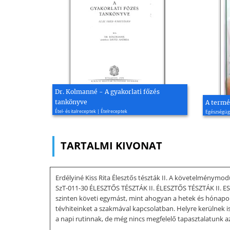
Dr. Kolmanné - A gyakorlati főzés
tankönyve
A termé
Étel- és italreceptek | Ételreceptek
Egészségüg
TARTALMI KIVONAT
Erdélyiné Kiss Rita Élesztős tészták II. A követelménym
SzT-011-30 ÉLESZTŐS TÉSZTÁK II. ÉLESZTŐS TÉSZTÁK II. 
szinten követi egymást, mint ahogyan a hetek és hónapo
tévhiteinket a szakmával kapcsolatban. Helyre kerülnek 
a napi rutinnak, de még nincs megfelelő tapasztalatunk a