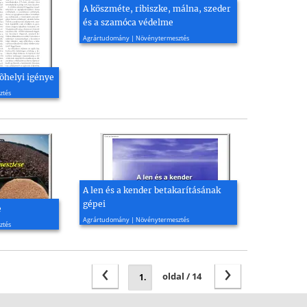
A köszméte, ribiszke, málna, szeder
és a szamóca védelme
2014, 6 oldal
Agrártudomány | Növénytermesztés
õhelyi igénye
ztés
A len és a kender betakarításának
gépei
e
2014, 32 oldal
Agrártudomány | Növénytermesztés
ztés
‹
›
oldal / 14