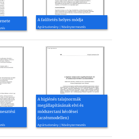
A faültetés helyes módja
enete
2011, 6 oldal
Agrártudomány | Növénytermesztés
ztés
A higiénés talajnormák
megállapításának elvi és
mesztési
módszertani kérdései
(arzénmodellen)
2011, 9 oldal
ztés
Agrártudomány | Növénytermesztés