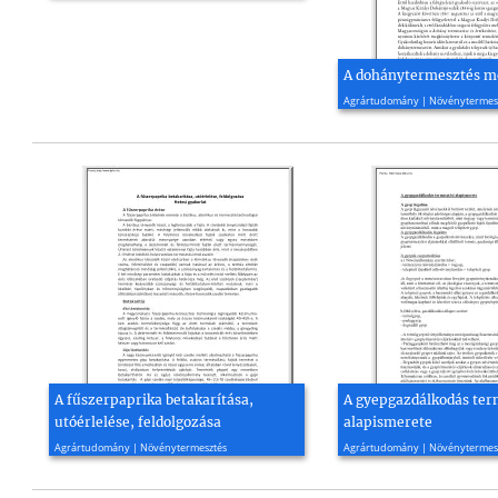
A dohánytermesztés m
2014, 24 oldal
Agrártudomány | Növénytermes
A fűszerpaprika betakarítása,
A gyepgazdálkodás ter
utóérlelése, feldolgozása
alapismerete
2015, 3 oldal
2016, 17 oldal
Agrártudomány | Növénytermesztés
Agrártudomány | Növénytermes