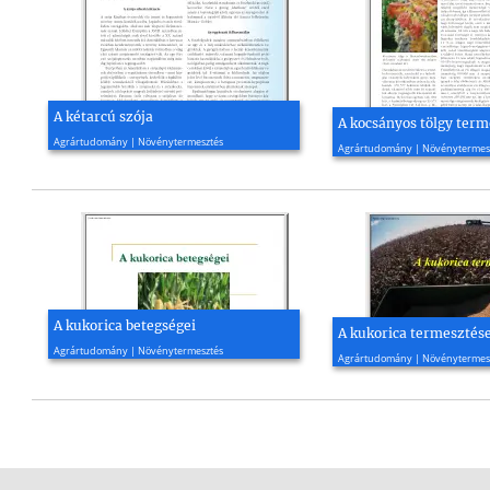
A kétarcú szója
A kocsányos tölgy term
2004, 3 oldal
2015, 4 oldal
Agrártudomány | Növénytermesztés
Agrártudomány | Növénytermes
A kukorica betegségei
A kukorica termesztés
2010, 14 oldal
2007, 50 oldal
Agrártudomány | Növénytermesztés
Agrártudomány | Növénytermes