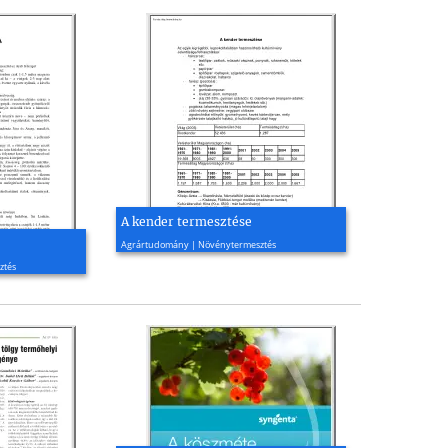
A kender termesztése
2007, 8 oldal
Agrártudomány | Növénytermesztés
ztés