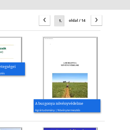
‹
›
oldal / 14
etegségei
ztés
A burgonya növényvédelme
2014, 84 oldal
Agrártudomány | Növénytermesztés