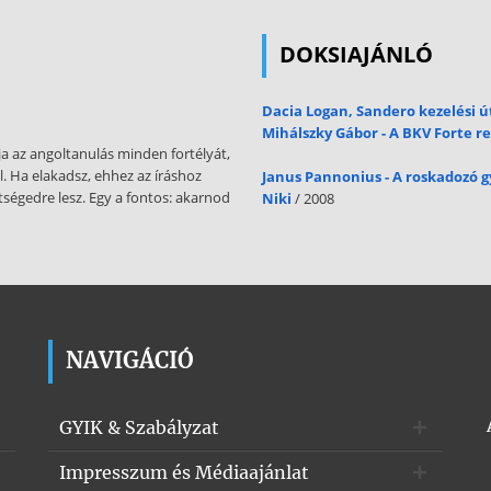
DOKSIAJÁNLÓ
Dacia Logan, Sandero kezelési 
Mihálszky Gábor - A BKV Forte 
 az angoltanulás minden fortélyát,
ül. Ha elakadsz, ehhez az íráshoz
Janus Pannonius - A roskadozó 
tségedre lesz. Egy a fontos: akarnod
Niki
/ 2008
NAVIGÁCIÓ
GYIK & Szabályzat
Impresszum és Médiaajánlat