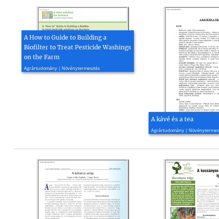
A How to Guide to Building a
Biofilter to Treat Pesticide Washings
on the Farm
2014, 8 oldal
Agrártudomány | Növénytermesztés
A kávé és a tea
2001, 2 oldal
Agrártudomány | Növénytermes