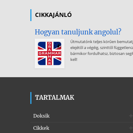
CIKKAJÁNLÓ
Hogyan tanuljunk angolul?
Útmutatónk teljes körűen bemutatja
elejétől a végéig, szinttől független
bármikor fordulhatsz, biztosan segí
kell!
TARTALMAK
Doksik
Cikkek