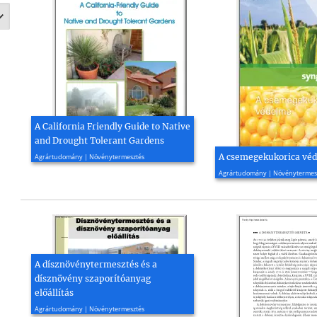
A California Friendly Guide to Native
and Drought Tolerant Gardens
2009, 64 oldal
A csemegekukorica vé
Agrártudomány | Növénytermesztés
2014, 7 oldal
Agrártudomány | Növénytermes
A dísznövénytermesztés és a
dísznövény szaporítóanyag
előállítás
2014, 17 oldal
Agrártudomány | Növénytermesztés