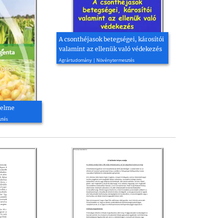
A csonthéjasok betegségei, károsítói
valamint az ellenük való védekezés
2017, 91 oldal
Agrártudomány | Növénytermesztés
delme
ztés