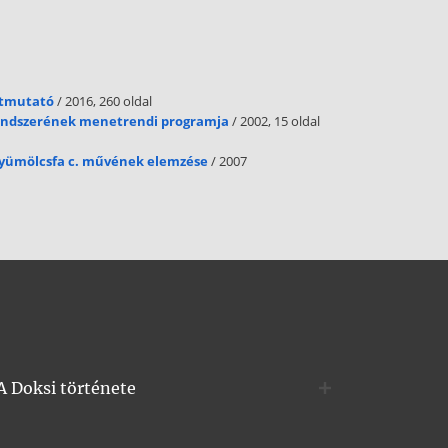
útmutató
/ 2016, 260 oldal
rendszerének menetrendi programja
/ 2002, 15 oldal
gyümölcsfa c. művének elemzése
/ 2007
A Doksi története