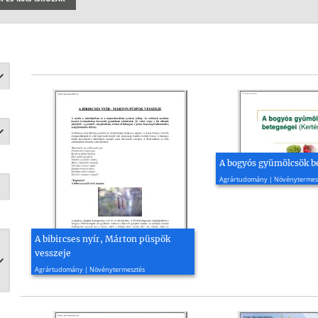
A bogyós gyümölcsök b
2014, 29 oldal
Agrártudomány | Növénytermes
A bibircses nyír, Márton püspök
vesszeje
2005, 7 oldal
Agrártudomány | Növénytermesztés