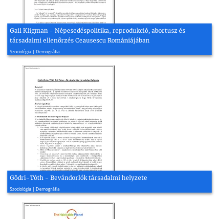
Gail Kligman - Népesedéspolitika, reprodukció, abortusz és
társadalmi ellenőrzés Ceausescu Romániájában
2000, 14 oldal
Szociológia | Demográfia
Gödri-Tóth - Bevándorlók társadalmi helyzete
2005, 3 oldal
Szociológia | Demográfia