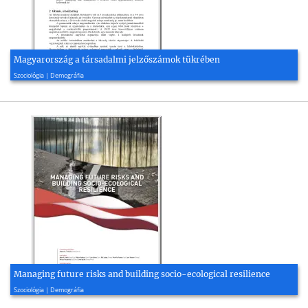
Magyarország a társadalmi jelzőszámok tükrében
2005, 4 oldal
Szociológia | Demográfia
Managing future risks and building socio-ecological resilience
2021, 50 oldal
Szociológia | Demográfia