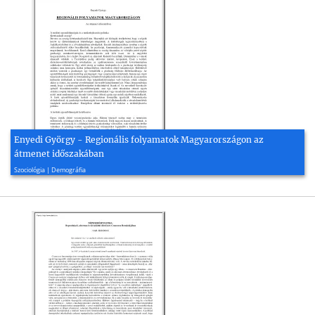
Enyedi György - Regionális folyamatok Magyarországon az
átmenet időszakában
2005, 4 oldal
Szociológia | Demográfia