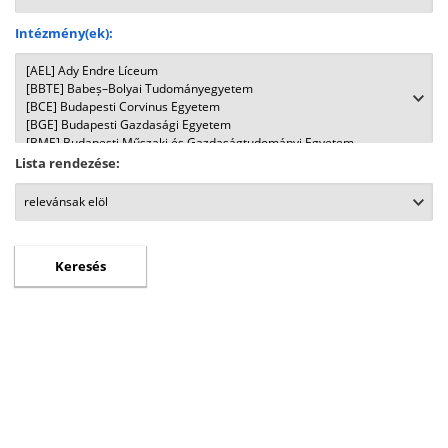
Intézmény(ek):
Lista rendezése: