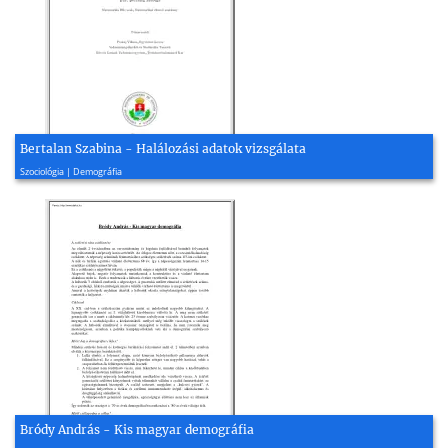
Bertalan Szabina - Halálozási adatok vizsgálata
2010, 32 oldal
Szociológia | Demográfia
Bródy András - Kis magyar demográfia
2005, 2 oldal