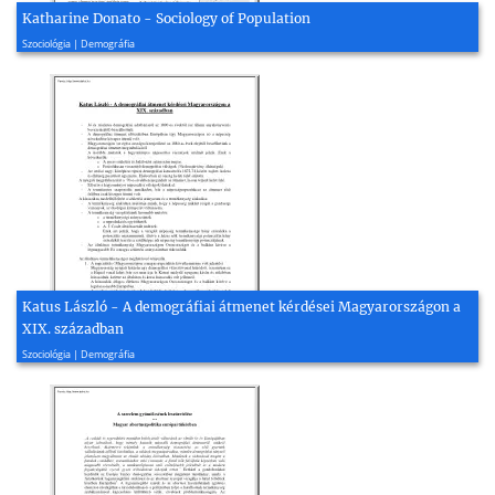
Katharine Donato - Sociology of Population
2013, 2 oldal
Szociológia | Demográfia
Katus László - A demográfiai átmenet kérdései Magyarországon a
XIX. században
2005, 3 oldal
Szociológia | Demográfia