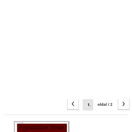
‹
›
oldal / 2