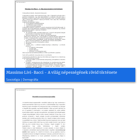
Massimo Livi-Bacci - A világ népességének rövid története
2005, 4 oldal
Szociológia | Demográfia