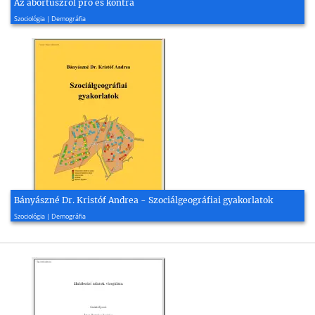
Az abortuszról pro és kontra
2010, 2 oldal
Szociológia | Demográfia
Bányászné Dr. Kristóf Andrea - Szociálgeográfiai gyakorlatok
2022, 214 oldal
Szociológia | Demográfia