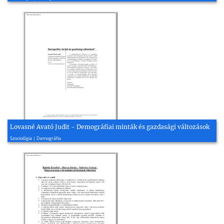
Lovasné Avató Judit - Demográfiai minták és gazdasági változások
2012, 22 oldal
Szociológia | Demográfia