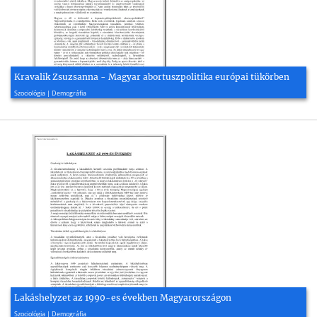
Kravalik Zsuzsanna - Magyar abortuszpolitika európai tükörben
2003, 8 oldal
Szociológia | Demográfia
Lakáshelyzet az 1990-es években Magyarországon
2009, 4 oldal
Szociológia | Demográfia