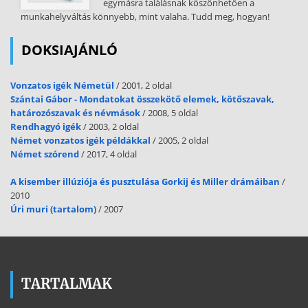
egymásra találásnak köszönhetően a
munkahelyváltás könnyebb, mint valaha. Tudd meg, hogyan!
DOKSIAJÁNLÓ
Vonzatos igék Németül
/ 2001, 2 oldal
Szántai Gábor - Mondatokat összekötő elemek, kötőszavak,
határozószavak és névmások
/ 2008, 5 oldal
Rendhagyó igék
/ 2003, 2 oldal
Német vonzatos igék példákkal
/ 2005, 2 oldal
Német szórend
/ 2017, 4 oldal
A kisember illúziója és pusztulása Gorkij és Miller drámáiban
/
2010
Úri muri (tartalom)
/ 2007
TARTALMAK