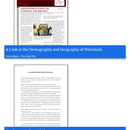
A Look at the Demography and Geography of Wisconsin
2009, 4 oldal
Szociológia | Demográfia