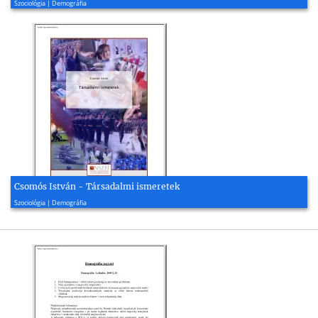
Szociológia | Demográfia
Csomós István - Társadalmi ismeretek
2014, 42 oldal
Szociológia | Demográfia