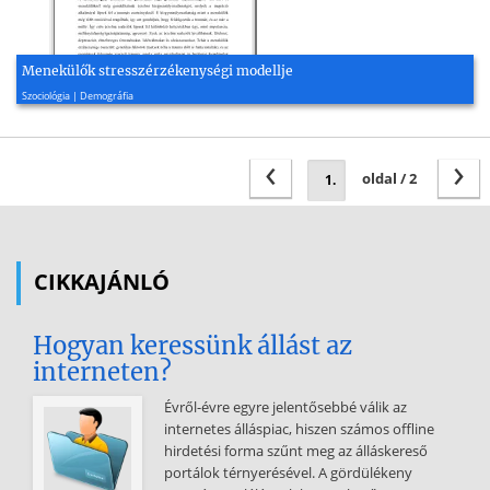
Menekülők stresszérzékenységi modellje
2011, 5 oldal
Szociológia | Demográfia
‹
›
oldal / 2
CIKKAJÁNLÓ
Hogyan keressünk állást az
interneten?
Évről-évre egyre jelentősebbé válik az
internetes álláspiac, hiszen számos offline
hirdetési forma szűnt meg az álláskereső
portálok térnyerésével. A gördülékeny