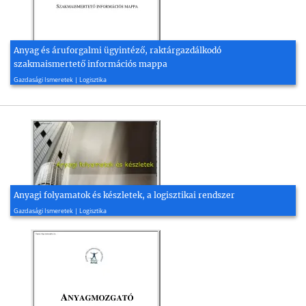
Anyag és áruforgalmi ügyintéző, raktárgazdálkodó
szakmaismertető információs mappa
2008, 8 oldal
Gazdasági Ismeretek | Logisztika
Anyagi folyamatok és készletek, a logisztikai rendszer
2008, 27 oldal
Gazdasági Ismeretek | Logisztika