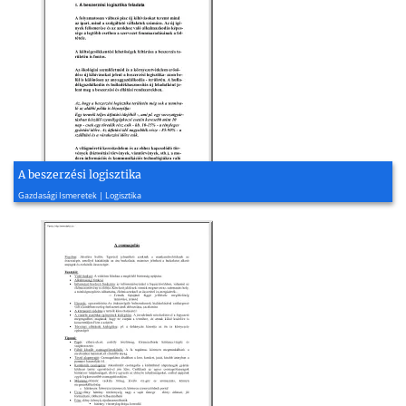
A beszerzési logisztika
1998, 56 oldal
Gazdasági Ismeretek | Logisztika