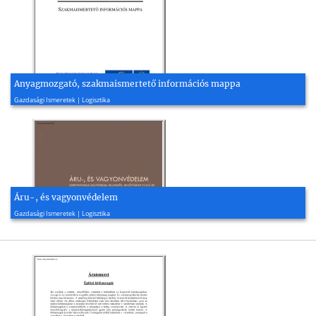
Anyagmozgató, szakmaismertető információs mappa
2008, 9 oldal
Gazdasági Ismeretek | Logisztika
Áru-, és vagyonvédelem
2016, 30 oldal
Gazdasági Ismeretek | Logisztika