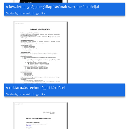
A készletnagyság megállapításának szerepe és módjai
2012, 23 oldal
Gazdasági Ismeretek | Logisztika
A raktározás technológiai kérdései
2004, 8 oldal
Gazdasági Ismeretek | Logisztika