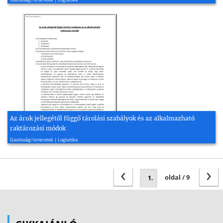
Az áruk jellegétől függő tárolási szabályok és az alkalmazható
raktározási módok
2008, 2 oldal
Gazdasági Ismeretek | Logisztika
‹
›
oldal / 9