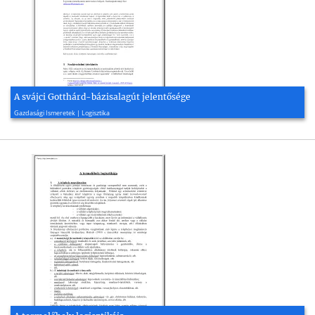
A svájci Gotthárd-bázisalagút jelentősége
2017, 17 oldal
Gazdasági Ismeretek | Logisztika