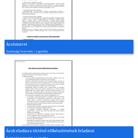
Áruismeret
2004, 10 oldal
Gazdasági Ismeretek | Logisztika
Áruk eladásra történő előkészítésének feladatai
2008, 1 oldal
Gazdasági Ismeretek | Logisztika