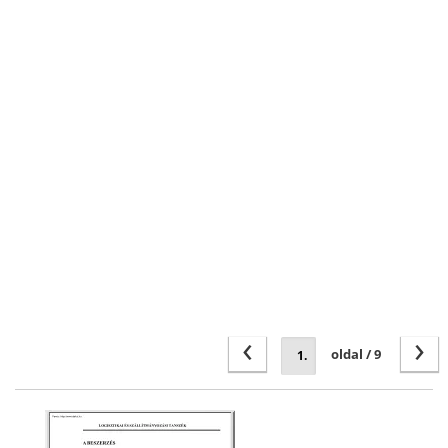
‹
›
oldal / 9