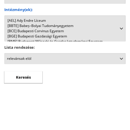
Intézmény(ek):
Lista rendezése: