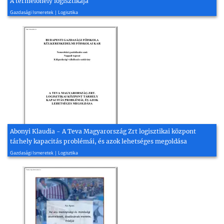
A termelőhely logisztikája
2004, 60 oldal
Gazdasági Ismeretek | Logisztika
Abonyi Klaudia - A Teva Magyarország Zrt logisztikai központ
tárhely kapacitás problémái, és azok lehetséges megoldása
2009, 66 oldal
Gazdasági Ismeretek | Logisztika