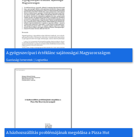
A gyógyszeripari értéklánc sajátosságai Magyarországon
2021, 29 oldal
Gazdasági Ismeretek | Logisztika
A házhozszállítás problémájának megoldása a Pizza Hut