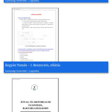
Gazdasági Ismeretek | Logisztika
Ángyán Tamás - I. Beszerzés, ellátás
2009, 23 oldal
Gazdasági Ismeretek | Logisztika