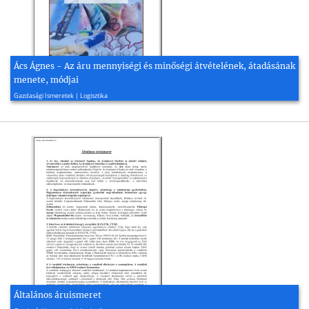
Ács Ágnes - Az áru mennyiségi és minőségi átvételének, átadásának
menete, módjai
2010, 14 oldal
Gazdasági Ismeretek | Logisztika
Általános áruismeret
2007, 5 oldal