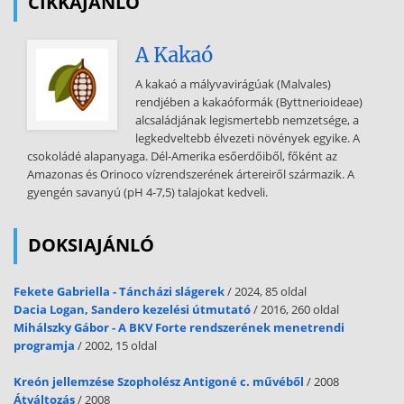
CIKKAJÁNLÓ
A Kakaó
A kakaó a mályvavirágúak (Malvales)
rendjében a kakaóformák (Byttnerioideae)
alcsaládjának legismertebb nemzetsége, a
legkedveltebb élvezeti növények egyike. A
csokoládé alapanyaga. Dél-Amerika esőerdőiből, főként az
Amazonas és Orinoco vízrendszerének ártereiről származik. A
gyengén savanyú (pH 4-7,5) talajokat kedveli.
DOKSIAJÁNLÓ
Fekete Gabriella - Táncházi slágerek
/ 2024, 85 oldal
Dacia Logan, Sandero kezelési útmutató
/ 2016, 260 oldal
Mihálszky Gábor - A BKV Forte rendszerének menetrendi
programja
/ 2002, 15 oldal
Kreón jellemzése Szopholész Antigoné c. művéből
/ 2008
Átváltozás
/ 2008