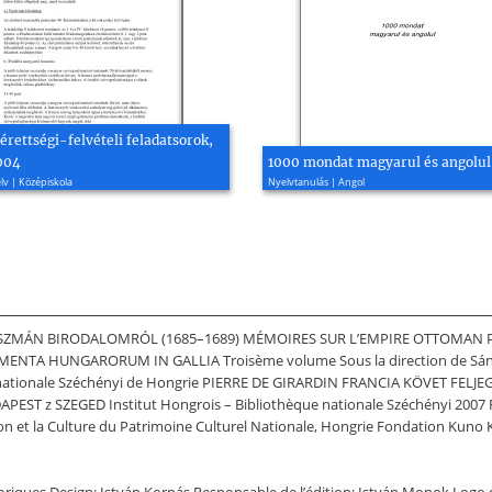
érettségi-felvételi feladatsorok,
004
1000 mondat magyarul és angolul
lv | Középiskola
Nyelvtanulás | Angol
 OSZMÁN BIRODALOMRÓL (1685–1689) MÉMOIRES SUR L’EMPIRE OTTOMAN 
A HUNGARORUM IN GALLIA Troisème volume Sous la direction de Sándor C
que nationale Széchényi de Hongrie PIERRE DE GIRARDIN FRANCIA KÖVET FE
PEST z SZEGED Institut Hongrois – Bibliothèque nationale Széchényi 2007 Rèv
ion et la Culture du Patrimoine Culturel Nationale, Hongrie Fondation Kuno 
oriques Design: István Korpás Responsable de l’édition: István Monok Logo d