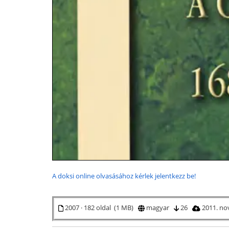
A doksi online olvasásához kérlek jelentkezz be!
2007 · 182 oldal (1 MB)
magyar
26
2011. no