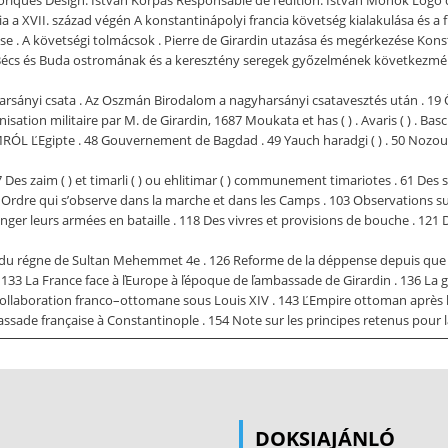
ia a XVII. század végén A konstantinápolyi francia követség kialakulása és 
e . A követségi tolmácsok . Pierre de Girardin utazása és megérkezése Konst
Bécs és Buda ostromának és a keresztény seregek győzelmének következmény
arsányi csata . Az Oszmán Birodalom a nagyharsányi csatavesztés után . 19 Ö
ion militaire par M. de Girardin, 1687 Moukata et has ( ) . Avaris ( ) . Basch 
pte . 48 Gouvernement de Bagdad . 49 Yauch haradgi ( ) . 50 Nozoul ( ) . 
es zaim ( ) et timarli ( ) ou ehlitimar ( ) communement timariotes . 61 Des sipa
91 Ordre qui s’observe dans la marche et dans les Camps . 103 Observation
ger leurs armées en bataille . 118 Des vivres et provisions de bouche . 121 De
s du régne de Sultan Mehemmet 4e . 126 Reforme de la déppense depuis que 
. 133 La France face à ľEurope à ľépoque de ľambassade de Girardin . 136 La 
 collaboration franco–ottomane sous Louis XIV . 143 ĽEmpire ottoman après l
ade française à Constantinople . 154 Note sur les principes retenus pour la
ddigi történetírás nem sok figyelmet fordított a visszafoglaló háborúk kez
nkát ismerünk Az első 1687-ben, a követ életében jelent meg, akkor, amiko
úlyt1 A második, egy rövid cikk, amely csak Girardin Franciaországon belüli út
DOKSIAJÁNLÓ
 játszott szerepét igyekszik megvizsgálni.3 A korszakról szóló régebbi össz