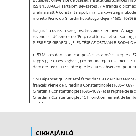
ISSN 1588-6034 Tartalom Bevezetés . 7 A francia diplomác
uralma alatt A konstantinápolyi francia követség működés
menete Pierre de Girardin követsége idején (1685–1689) 
hadjárat a császári sereg résztvevőinek szemével A nagyh
revenus et dépenses de l’Empire ottoman et sur son organisat
PIERRE DE GIRARDIN JELENTÉSE AZ OSZMÁN BIRODALOMRÓL ĽEgi
) . 53 Milices dont sont composées les armées turques . 57 D
topgis ( ) . 90 Des segban ( ) communem[en]t seimens . 
derniere 1687 . 115 Ordre que les Turcs observent pour ran
124 Dépenses qui ont esté faites dans les derniers temp
français Pierre de Girardin a Constantinople (1685–1689) 
Girardin à Constantinople (1685–1689) et la reprise de la
Girardin à Constantinople . 151 Fonctionnement de ľambass
irodalom .
159 Személy- és helységnévmutató . 173 60 Bevezetés Az e
de Girardinre. Tevékenységéről mindössze három rövid mu
nagyvezíri audiencia ceremoniális részeire helyezi a hangs
CIKKAJÁNLÓ
Bóka Éva tollából látott napvilágot és Girardin 1686-ban