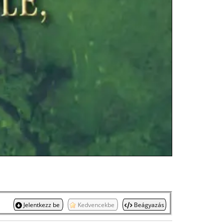
Jelentkezz be
Kedvencekbe
Beágyazás