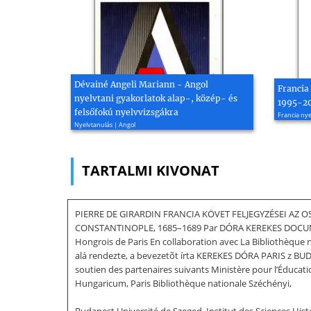
Dévainé Angeli Mariann - Angol
Francia 
nyelvtani gyakorlatok alap-, közép- és
1995-2
felsőfokú nyelvvizsgákra
Francia nye
Nyelvtanulás | Angol
TARTALMI KIVONAT
PIERRE DE GIRARDIN FRANCIA KÖVET FELJEGYZÉSEI AZ
CONSTANTINOPLE, 1685–1689 Par DÓRA KEREKES DOCUMENT
Hongrois de Paris En collaboration avec La Bibliothè
alá rendezte, a bevezetõt írta KEREKES DÓRA PARIS z BUDA
soutien des partenaires suivants Ministère pour l’Éducat
Hungaricum, Paris Bibliothèque nationale Széchényi,
Budapest Université de Szeged, Institut des Sciences Hist