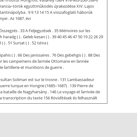
a francia–török együttműködés újrakezdése XIV. Lajos
antinápolyba . 9 9 13 14 15 A visszafoglaló háborúk
ei . Az 1687. évi
sszegzés . 33 A Feljegyzések . 35 Mémoires sur les
haradg ( ) . Geleb kesan ( ) . 39 40 45 46 47 50 19 22 26 29
51 Sursat ( ) . 52 Istira (
his ( ) . 66 Des janissaires . 76 Des gebehgis ( ) . 88 Des
s sur les campemens de ľarmée Ottomane en ľannée
 ľartillerie et munitions de guerre .
sultan Soliman est sur le trosne . 131 Ľambassadeur
guerre turque en Hongrie (1685–1687) . 139 Pierre de
a bataille de Nagyharsány . 146 Le voyage et ľarrivée de
 transcription du texte 156 Rövidítések és felhasznált
detén Konstantinápolyban székelő francia követre, Pierre
r még állomáshelyén tartózkodott. Főleg a szultáni és
ját és touloni hajóra szállását vizsgálja.2 A harmadik
efoglaló munkák ugyan tartalmaznak adatokat a követ