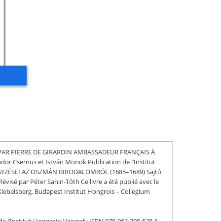
PAR PIERRE DE GIRARDIN AMBASSADEUR FRANÇAIS À
sernus et István Monok Publication de l’Institut
LJEGYZÉSEI AZ OSZMÁN BIRODALOMRÓL (1685–1689) Sajtó
isé par Péter Sahin-Tóth Ce livre a été publié avec le
Klebelsberg, Budapest Institut Hongrois – Collegium
e l’Institut Hongrois: Vasarely ISBN 978-963-200-538-6