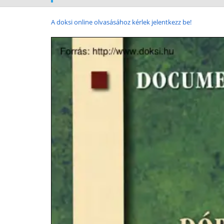
A doksi online olvasásához kérlek jelentkezz be!