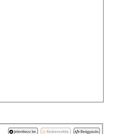
Jelentkezz be
Kedvencekbe
Beágyazás