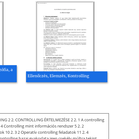
zófia, a
Ellenőrzés, Elemzés, Kontrolling
ING 2 2. CONTROLLING ÉRTELMEZÉSE 2 2. 1 A controlling
 4 Controlling mint információs rendszer 5 2. 2
 2. 3 2 Operatív controlling feladatok 11 2. 4
lling hazai gyakorlata igen csekély múltra tekint