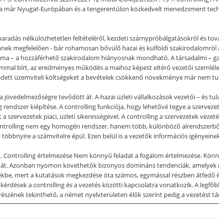
is a már Nyugat-Európában és a tengerentúlon közkedvelt menedzsment te
aradás nélkülözhetetlen feltételéről, kezdeti szárnypróbálgatásokról és to
ek megfelelően - bár rohamosan bővülő hazai és külföldi szakirodalomról 
téma – a hozzáférhető szakirodalom hiányosnak mondható. A társadalmi – ga
ommal bírt, az eredményes működés a maihoz képest eltérő vezetői szemlélet
dett üzemviteli költségeket a bevételek csökkenő növekménye már nem tudja
 jövedelmezőségre tevődött át. A hazai üzleti vállalkozások vezetői – és tul
g rendszer kiépítése. A controlling funkciója, hogy lehetővé tegye a szerve
 szervezetek piaci, üzleti sikerességével. A controlling a szervezetek veze
 controlling nem egy homogén rendszer, hanem több, különböző alrendszerből
bnyire a számvitelre épül. Ezen belül is a vezetők információs igényeinek 
. 2. Controlling értelmezése Nem könnyű feladat a fogalom értelmezése. Kö
almát. Azonban nyomon követhetők bizonyos domináns tendenciák, amelyek m
ekbe, mert a kutatások megkezdése óta számos, egymással részben átfedő és 
kérdések a controlling és a vezetés közötti kapcsolatra vonatkozik. A legfőb
s részének tekinthető, a német nyelvterületen élők szerint pedig a vezetést 