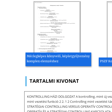
Mérlegképes könyvelő, képletgyűjtemény
komplex elemzéshez
PSZF Ko
TARTALMI KIVONAT
KONTROLLING HÁZI DOLGOZAT A kontrolling, mint új veze
mint vezetési funkció 2 2. 1 2 Controlling mint vezetést t
STRATÉGIAI CONTROLLING VERSUS OPERATÍV CONTROLLING 9 2
OPERATÍV ÉS A STRATÉGIAI CONTROLLING KAPCSOLATA 11 3.