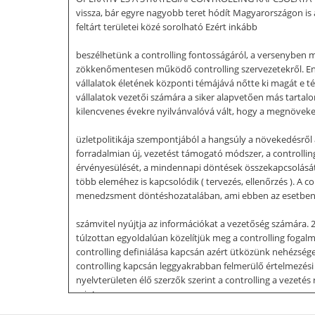
vissza, bár egyre nagyobb teret hódít Magyarországon 
feltárt területei közé sorolható Ezért inkább
beszélhetünk a controlling fontosságáról, a versenyben m
zökkenőmentesen működő controlling szervezetekről. Enn
vállalatok életének központi témájává nőtte ki magát e 
vállalatok vezetői számára a siker alapvetően más tartal
kilencvenes évekre nyilvánvalóvá vált, hogy a megnöveke
üzletpolitikája szempontjából a hangsúly a növekedésről a
forradalmian új, vezetést támogató módszer, a controllin
érvényesülését, a mindennapi döntések összekapcsolását a
több eleméhez is kapcsolódik ( tervezés, ellenőrzés ). A
menedzsment döntéshozatalában, ami ebben az esetben töb
számvitel nyújtja az információkat a vezetőség számára
túlzottan egyoldalúan közelítjük meg a controlling fog
controlling definiálása kapcsán azért ütközünk nehézség
controlling kapcsán leggyakrabban felmerülő értelmezési 
nyelvterületen élő szerzők szerint a controlling a vezeté
mint