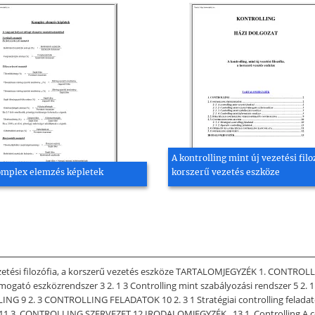
A kontrolling mint új vezetési filo
mplex elemzés képletek
korszerű vezetés eszköze
tési filozófia, a korszerű vezetés eszköze TARTALOMJEGYZÉK 1. CONTROLL
ámogató eszközrendszer 3 2. 1 3 Controlling mint szabályozási rendszer 5 2. 1
. 3 CONTROLLING FELADATOK 10 2. 3 1 Stratégiai controlling feladatok 10
 CONTROLLING SZERVEZET 12 IRODALOMJEGYZÉK . 13 1. Controlling A contro