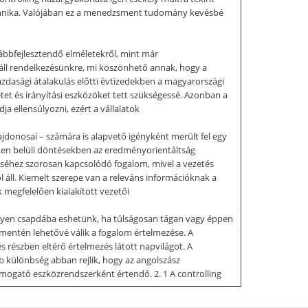
chnika. Valójában ez a menedzsment tudomány kevésbé
vábbfejlesztendő elméletekről, mint már
áll rendelkezésünkre, mi köszönhető annak, hogy a
zdasági átalakulás előtti évtizedekben a magyarországi
et és irányítási eszközöket tett szükségessé. Azonban a
 ellensúlyozni, ezért a vállalatok
ajdonosai – számára is alapvető igényként merült fel egy
zeten belüli döntésekben az eredményorientáltság
téséhez szorosan kapcsolódó fogalom, mivel a vezetés
 áll. Kiemelt szerepe van a releváns információknak a
megfelelően kialakított vezetői
nnyen csapdába eshetünk, ha túlságosan tágan vagy éppen
entén lehetővé válik a fogalom értelmezése. A
részben eltérő értelmezés látott napvilágot. A
b különbség abban rejlik, hogy az angolszász
támogató eszközrendszerként értendő. 2. 1 A controlling