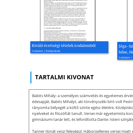
Kiváló érettségi tételek irodalomból
Jéga-Sz
Irodalom | Középiskola
hőse, H
Irodalom |
TARTALMI KIVONAT
Babits Mihály: a személyes számvetés és egyetemes érvén
édesapját, Babits Mihályt, aki törvényszéki bíró volt Pes
rányomta bélyegét a költő szinte egész életére. Középisko
nyelveket és filozófiát tanult. Versei már egyetemista ko
gimnáziumi tanár lett, és lefordította Dante: Isteni színj
Tanner Ilonát veszi feleségül. Háborúellenes versei miatt 