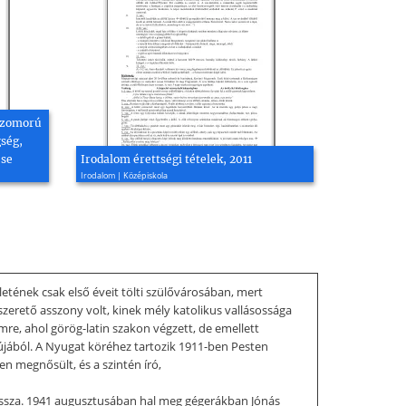
 szomorú
gség,
ése
Irodalom érettségi tételek, 2011
Irodalom | Középiskola
tének csak első éveit tölti szülővárosában, mert
szerető asszony volt, kinek mély katolikus vallásossága
mre, ahol görög-latin szakon végzett, de emellett
rújából. A Nyugat köréhez tartozik 1911-ben Pesten
en megnősült, és a szintén író,
ul vissza. 1941 augusztusában hal meg gégerákban Jónás