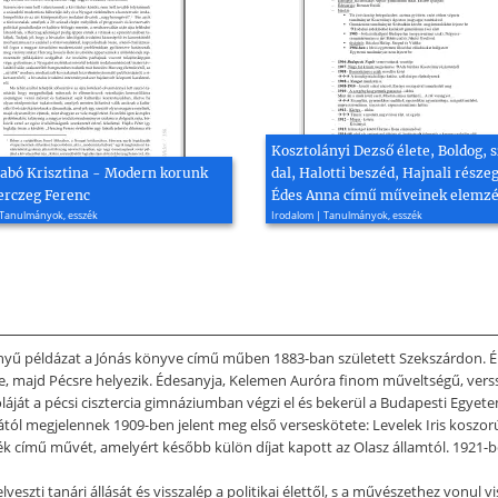
Kosztolányi Dezső élete, Boldog,
abó Krisztina - Modern korunk
dal, Halotti beszéd, Hajnali része
erczeg Ferenc
Édes Anna című műveinek elemz
 Tanulmányok, esszék
Irodalom | Tanulmányok, esszék
yű példázat a Jónás könyve című műben 1883-ban született Szekszárdon. Éle
tre, majd Pécsre helyezik. Édesanyja, Kelemen Auróra finom műveltségű, vers
láját a pécsi cisztercia gimnáziumban végzi el és bekerül a Budapesti Egyete
rától megjelennek 1909-ben jelent meg első verseskötete: Levelek Iris koszo
áték című művét, amelyért később külön díjat kapott az Olasz államtól. 1921-b
elveszti tanári állását és visszalép a politikai élettől, s a művészethez von