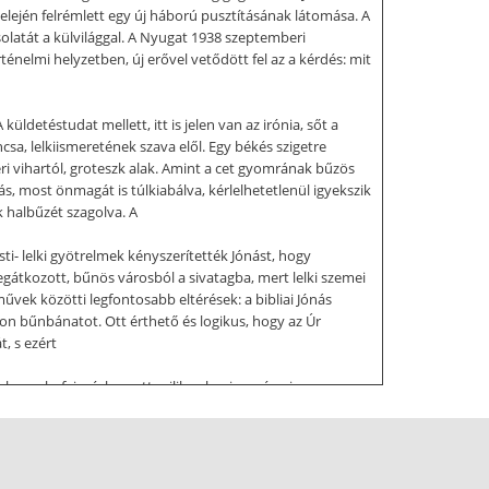
elején felrémlett egy új háború pusztításának látomása. A
olatát a külvilággal. A Nyugat 1938 szeptemberi
énelmi helyzetben, új erővel vetődött fel az a kérdés: mit
detéstudat mellett, itt is jelen van az irónia, sőt a
a, lelkiismeretének szava elől. Egy békés szigetre
ri vihartól, groteszk alak. Amint a cet gyomrának bűzös
s, most önmagát is túlkiabálva, kérlelhetetlenül igyekszik
k halbűzét szagolva. A
sti- lelki gyötrelmek kényszerítették Jónást, hogy
egátkozott, bűnös városból a sivatagba, mert lelki szemei
művek közötti legfontosabb eltérések: a bibliai Jónás
son bűnbánatot. Ott érthető és logikus, hogy az Úr
, s ezért
ben a befejezésben ott rejlik valami remény is: az
lcsi romlottság fölött, de jogtalan a világ pusztulását
len még akkor is, ha a s zó és az igazság gyenge fegyver,
nbánatra intő feddő szavak egyik- másik szívben
lessége elől: „mert