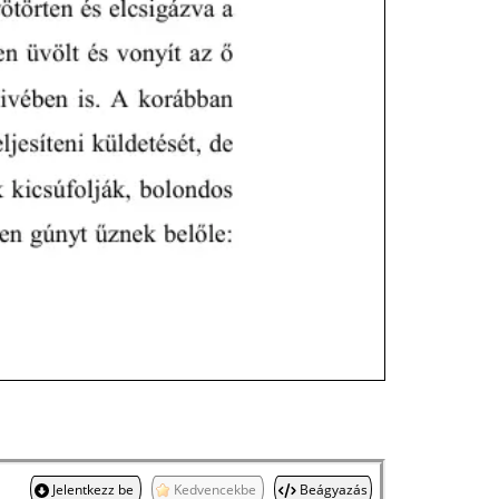
Jelentkezz be
Kedvencekbe
Beágyazás