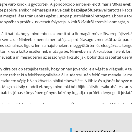
égre váró kínok is gyötörték. A gondolkodó emberek előtt már a ‘30-as évek 
e papírra, amikor némaságra ítélve csak beszélgetőfüzeteivel tartotta kapcs
 megszállása után Babits egész Európa pusztulásától rettegett. Ebben a tört
önyvében prófétikus verseit folytatja. A költő kívülről szemléli önmagát, s
llíthatjuk, hogy mindenben azonosította önmagát műve főszereplőjével. A kül
sem akar Ninivébe menni, mert utálja a p rófétaságot, menekül az Úr parancs
és szánalmas figura lenn a hajófenéken, meggyötörten és elcsigázva a tenge
tűnik, és a költő esetlennek mutatja be, Ninivében is. A korábban félénk Jóná
nevetik a mímesek terén az asszonyok kicsúfolják, bolondos csapattal kíséri
 cifra oszlop tetejébe teszik, hogy onnan jövendölje a végét a világnak. A te
nem térhet ki a felelősségvállalás alól. Kudarcai után feldúltan menekül a m
 csaknem végig híven követi a bibliai elbeszélést. A Biblia és a Jónás könyve 
 Maga a király rendeli el, hogy mindenki böjtöljön, öltsön zsákruhát és tart
abitsi Jónás könyvében gúnyos közöny fogadja a próféta fenyegető jóslatát
 A szörnyű látomás nem teljesedik be, az Úr mégsem pusztítja el Ninivét, s eb
ogják élni a megáradt gonoszságot. Jogos ugyanis Jónás felháborodása az erkö
s az ő kötelessége, hanem a b átor harc minden embertelenség és barbárság el
 a prófétai küldetés teljesítése sem csak kudarccal végződött, hiszen a bű
its kiemelkedő nagy művének végső tanulsága: a próféta nem menekülhet köte