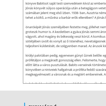
könyve Babitsot saját testi szenvedésein kívül az emberis
Jónás könyvét súlyos operációja után a betegágyon vetett
számában jelent meg első ízben. 1938- ban, Ausztria német
tehet a költő, a művész a barbár erők ellenében? A Jónás k
önarcképét Jónás személyében festette meg, jóllehet nem á
groteszk humor is. A kezdetben a gyáva Jónás semmi áron 
vágyott, ahol magány és békesség veszi körül. A komikus 
sötétjében üvölt és vonyít az ő Istenéhez, nevetségesnek 
teljesíteni küldetését, de szégyenben marad. Az árusok ki
királyi palotában pedig, egyenesen gúnyt űznek belőle: egy
prófétáljon a megáradt gonoszság ellen. Felismerte, hogy 
előtt látta a város pusztulását. Babits verseinek története
könyvében a niniveiek hallgatnak a próféta feddő szavára.
megkegyelmezett a városnak és a megtért embereinek. A b
indokoltabbnak tűnik Jónás keserű kifakadása az Úr ellen.
emberiség nagy alkotásai, maradandó értékei (talán) túl f
kívánni. Jónásnak rá kell eszmélnie, hogy nem az ítélkezé
s a küzdelem esetleg komikus és eredménytelen. Egyébként
kicsíráztak „Mint a jó mag, ha termőföldre hullott”. Bab